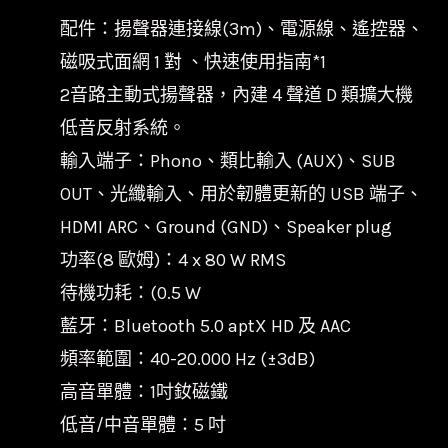
配件：揚聲器連接線(3m)、電源線、遙控器、
磁吸式面網 1 對 、快速使用指南*1
2音路主動式揚聲器，內建 4 聲道 D 類擴大機
低音反射系統。
輸入端子：Phono、類比輸入 (AUX)、SUB
OUT、光纖輸入、用於韌體更新的 USB 端子、
HDMI ARC、Ground (GND)、Speaker plug
功率(8 歐姆)：4 x 80 W RMS
待機功耗：(0.5 W
藍牙：Bluetooth 5.0 aptX HD 及 AAC
頻率範圍：40-20.000 Hz (±3dB)
高音單體：1吋釹磁鐵
低音/中音單體：5 吋