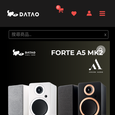
跳
至
Main
主
要
Men
搜
x
內
尋
容