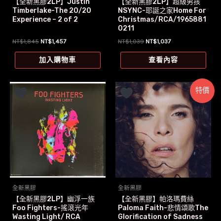
【全新黑膠2LP】Justin
【全新黑膠2LP】超級男孩
Timberlake-The 20/20
NSYNC-耶誕之家Home For
Experience – 2 of 2
Christmas/RCA/1965881
0211
原
目
原
目
NT$
1,845
NT$
1,457
NT$
1,039
NT$
1,037
始
前
始
前
價
價
價
價
加入購物車
查看內容
格：
格：
格：
格：
NT$1,845。
NT$1,457。
NT$1,039。
NT$1,037。
特價
全新黑膠
全新黑膠
【全新黑膠2LP】幽浮一族
【全新黑膠】帕洛瑪費絲
Foo Fighters-搖滾光年
Paloma Faith-悲情頌歌The
Wasting Light/ RCA
Glorification of Sadness