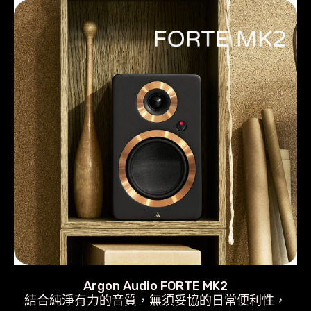
牙
喇
叭
支
援
黑
膠
唱
機
HDMI
ARC
光
纖
同
Argon Audio FORTE MK2
結合純淨有力的音質，無須妥協的日常便利性，
軸