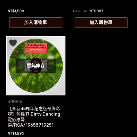
原
目
NT$
1,599
NT$
1,145
NT$
897
始
前
價
價
加入購物車
加入購物車
格：
格：
NT$1,145。
NT$897。
暫無庫存
全新黑膠
【全新35周年紀念版翠綠彩
膠】熱舞17 Dirty Dancing
電影原聲
帶/RCA/19658719251
NT$
1,285