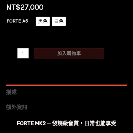
NT$
27,000
FORTE A5
黑色
白色
Argon
加入購物車
Audio
FORTE
A5
MK2
描述
主
額外資訊
動
式
FORTE MK2 ─ 發燒級音質，日常也能享受
藍