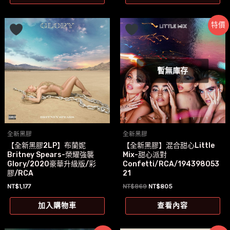
NT$1,030。
NT$887。
NT$1,099。
NT$1,015。
特價
暫無庫存
全新黑膠
全新黑膠
【全新黑膠2LP】布蘭妮
【全新黑膠】混合甜心Little
Britney Spears-榮耀強襲
Mix-甜心派對
Glory/2020豪華升級版/彩
Confetti/RCA/194398053
膠/RCA
21
原
目
NT$
1,177
NT$
869
NT$
805
始
前
價
價
加入購物車
查看內容
格：
格：
NT$869。
NT$805。