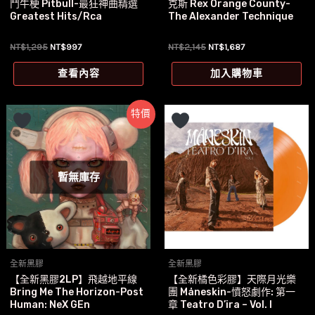
鬥牛梗 Pitbull-最狂神曲精選
克斯 Rex Orange County-
Greatest Hits/Rca
The Alexander Technique
原
目
原
目
NT$
1,295
NT$
997
NT$
2,145
NT$
1,687
始
前
始
前
價
價
價
價
查看內容
加入購物車
格：
格：
格：
格：
NT$1,295。
NT$997。
NT$2,145。
NT$1,687。
特價
暫無庫存
全新黑膠
全新黑膠
【全新黑膠2LP】飛越地平線
【全新橘色彩膠】天際月光樂
Bring Me The Horizon-Post
團 Måneskin-憤怒劇作: 第一
Human: NeX GEn
章 Teatro D’ira – Vol. I