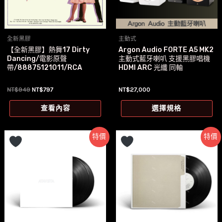
全新黑膠
主動式
【全新黑膠】熱舞17 Dirty
Argon Audio FORTE A5 MK2
Dancing/電影原聲
主動式藍牙喇叭 支援黑膠唱機
帶/88875121011/RCA
HDMI ARC 光纖 同軸
原
目
NT$
949
NT$
797
NT$
27,000
始
前
此
價
價
查看內容
選擇規格
格：
格：
產
NT$949。
NT$797。
品
特價
特價
有
多
種
款
式
可
在