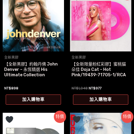
全新黑膠
全新黑膠
【全新黑膠】約翰丹佛 John
【全新限量粉紅彩膠】蜜桃貓
Denver – 永恆精選 His
朵佳 Doja Cat – Hot
Ultimate Collection
Pink/19439-71705-1/RCA
原
目
NT$
898
NT$
1,048
NT$
977
始
前
價
價
加入購物車
加入購物車
格：
格：
NT$1,048。
NT$977。
特價
特價