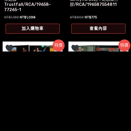
Trustfall/RCA/19658-
膠/RCA/196587554811
77265-1
原
目
原
目
NT$
1,188
NT$
1,098
NT$
809
NT$
775
始
前
始
前
價
價
價
價
加入購物車
查看內容
格：
格：
格：
格：
NT$1,188。
NT$1,098。
NT$809。
NT$775。
特價
特價
暫無庫存
全新黑膠
全新黑膠
【全新黑膠2LP】貓王Elvis
【全新2023 RSD黑膠2LP】貓
Presley-1972現場實況Elvis
王Elvis Presley-燃燒的愛
Live 1972/RCA
RCA彩排精選Burning Love