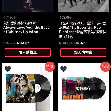
全新黑膠
全新黑膠
永遠愛你終極精選I Will
【全新黑膠2LP】幽浮一族-世
Always Love You: the Best
紀典藏The Essential Foo
of Whitney Houston
Fighters/12座葛萊美/搖滾神
曲全精選
原
目
原
目
NT$
1,799
NT$
1,197
NT$
1,525
NT$
1,177
始
前
始
前
價
價
價
價
加入購物車
加入購物車
格：
格：
格：
格：
NT$1,799。
NT$1,197。
NT$1,525。
NT$1,177。
特價
特價
暫無庫存