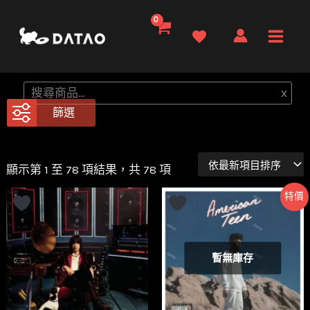
跳
至
Main
主
要
Men
搜
x
內
尋
篩選
容
顯示第 1 至 78 項結果，共 78 項
特價
暫無庫存