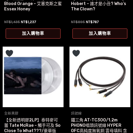
Blood Orange – 艾塞克斯之蜜
Hobert – 誰才是小丑? Who’s
Essex Honey
The Clown?
原
目
原
目
NT$
1,435
NT$
1,237
NT$
895
NT$
787
始
前
始
前
價
價
價
價
加入購物車
加入購物車
格：
格：
格：
格：
NT$1,435。
NT$1,237。
NT$895。
NT$787。
全新黑膠
訊號線
【全新透明膠2LP】泰特麥可
鐵三角 AT-TC300/1.2m
蕾 Tate McRae – 觸手可及 So
PHONO唱頭訊號線 HYPER
Close To What???/豪華版
OFC高純度無氧銅 雲母填料 含