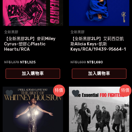
全新黑膠
全新黑膠
【全新黑膠2LP】麥莉Miley
【全新黑膠2LP】艾莉西亞凱
Cyrus-塑膠心Plastic
斯Alicia Keys-凱斯
Hearts/RCA
Keys/RCA/19439-95664-1
原
目
原
目
NT$
1,379
NT$
1,325
NT$
1,839
NT$
1,680
始
前
始
前
價
價
價
價
加入購物車
加入購物車
格：
格：
格：
格：
NT$1,379。
NT$1,325。
NT$1,839。
NT$1,680。
特價
特價