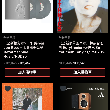
全新黑膠
全新黑膠
【全新銀彩膠2LP】路瑞德
【全新限量圖片膠】舞韻合唱
Lou Reed – 金屬機器音樂
團 Eurythmics-做自己 Be
Metal Machine
Yourself Tonight/RSD2025
Music/RSD25
原
目
原
目
NT$
1,845
NT$
1,457
NT$
1,445
NT$
1,147
始
前
始
前
價
價
價
價
加入購物車
加入購物車
格：
格：
格：
格：
NT$1,845。
NT$1,457。
NT$1,445。
NT$1,147。