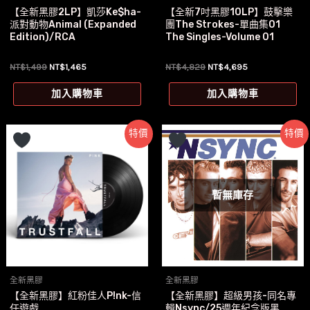
【全新黑膠2LP】凱莎Ke$ha-
【全新7吋黑膠10LP】鼓擊樂
派對動物Animal (Expanded
團The Strokes-單曲集01
Edition)/RCA
The Singles-Volume 01
原
目
原
目
NT$
1,499
NT$
1,465
NT$
4,829
NT$
4,695
始
前
始
前
價
價
價
價
加入購物車
加入購物車
格：
格：
格：
格：
NT$1,499。
NT$1,465。
NT$4,829。
NT$4,695。
特價
特價
暫無庫存
全新黑膠
全新黑膠
【全新黑膠】紅粉佳人P!nk-信
【全新黑膠】超級男孩-同名專
任遊戲
輯Nsync/25週年紀念版黑