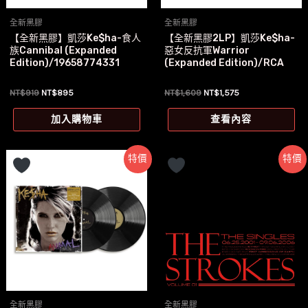
全新黑膠
全新黑膠
【全新黑膠】凱莎Ke$ha-食人
【全新黑膠2LP】凱莎Ke$ha-
族Cannibal (Expanded
惡女反抗軍Warrior
Edition)/19658774331
(Expanded Edition)/RCA
原
目
原
目
NT$
919
NT$
895
NT$
1,609
NT$
1,575
始
前
始
前
價
價
價
價
加入購物車
查看內容
格：
格：
格：
格：
NT$919。
NT$895。
NT$1,609。
NT$1,575。
特價
特價
全新黑膠
全新黑膠