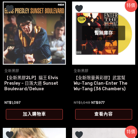
特價
暫無庫存
全新黑膠
全新黑膠
【全新黑膠2LP】貓王 Elvis
【全新限量黃彩膠】武當幫
Presley – 日落大道 Sunset
Wu-Tang Clan-Enter The
Boulevard/Deluxe
Wu-Tang (36 Chambers)
原
目
NT$
1,097
NT$
1,049
NT$
977
始
前
價
價
加入購物車
查看內容
格：
格：
NT$1,049。
NT$977。
特價