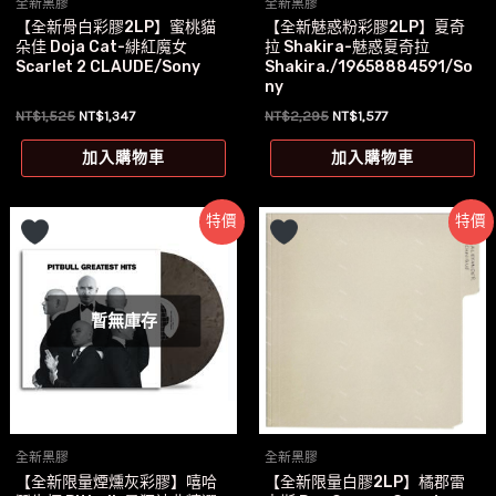
全新黑膠
全新黑膠
【全新骨白彩膠2LP】蜜桃貓
【全新魅惑粉彩膠2LP】夏奇
朵佳 Doja Cat-緋紅魔女
拉 Shakira-魅惑夏奇拉
Scarlet 2 CLAUDE/Sony
Shakira./19658884591/So
ny
原
目
原
目
NT$
1,525
NT$
1,347
NT$
2,295
NT$
1,577
始
前
始
前
價
價
價
價
加入購物車
加入購物車
格：
格：
格：
格：
NT$1,525。
NT$1,347。
NT$2,295。
NT$1,577。
特價
特價
暫無庫存
全新黑膠
全新黑膠
【全新限量煙燻灰彩膠】嘻哈
【全新限量白膠2LP】橘郡雷