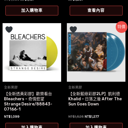
始
前
價
價
加入購物車
查看內容
格：
格：
NT$1,525。
NT$1,197。
特價
全新黑膠
全新黑膠
【全新透黃彩膠】歡樂看台
【全新藍綠彩膠2LP】凱利德
Bleachers – 奇情慾望
Khalid – 日落之後 After The
Strange Desire/88843-
Sun Goes Down
07166-1
原
目
NT$
1,099
NT$
1,525
NT$
1,277
始
前
價
價
加入購物車
加入購物車