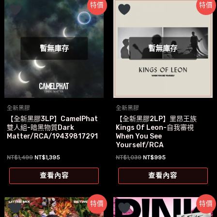
特價
特價
暫無庫存
暫無庫存
全新黑膠
全新黑膠
【全新黑膠3LP】CamelPhat
【全新黑膠2LP】里昂王族
雙人組-暗黑物質Dark
Kings Of Leon-自我審視
Matter/RCA/19439817291
When You See
Yourself/RCA
原
目
原
目
NT$
1,499
NT$
1,395
NT$
1,039
NT$
995
始
前
始
前
價
價
價
價
查看內容
查看內容
格：
格：
格：
格：
NT$1,499。
NT$1,395。
NT$1,039。
NT$995。
特價
特價