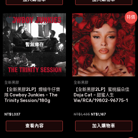
格：
格：
NT$1,525。
NT$1,277。
特價
暫無庫存
全新黑膠
全新黑膠
【全新黑膠2LP】煙槍牛仔樂
【全新黑膠2LP】蜜桃貓朵佳
隊 Cowboy Junkies – The
Doja Cat – 甜蜜人生
Trinity Session/180g
Vie/RCA/19802-96775-1
原
目
NT$
1,037
NT$
1,435
NT$
1,167
始
前
價
價
查看內容
加入購物車
格：
格：
NT$1,435。
NT$1,167。