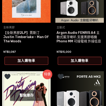
全新黑膠
主動式
【全新黑膠2LP】賈斯汀
Argon Audio FENRIS A4 主
Justin Timberlake – Man Of
動式藍牙喇叭 支援黑膠唱機
The Woods
Phono MM 可接電視 外接低音
NT$
1,097
NT$
15,000
加入購物車
加入購物車
特價
暫無庫存