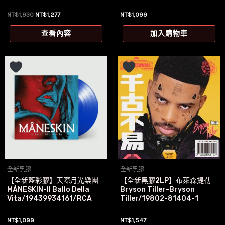
原
目
NT$
1,930
NT$
1,277
NT$
1,099
始
前
價
價
查看內容
加入購物車
格：
格：
NT$1,930。
NT$1,277。
全新黑膠
全新黑膠
【全新藍彩膠】天際月光樂團
【全新黑膠2LP】布萊森提勒
MÅNESKIN-Il Ballo Della
Bryson Tiller-Bryson
Vita/19439934161/RCA
Tiller/19802-81404-1
NT$
1,099
NT$
1,547