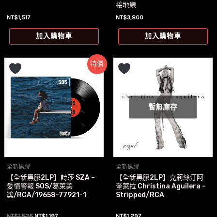
接地線
NT$
1,517
NT$
3,800
加入購物車
加入購物車
特價
暫無庫存
全新黑膠
全新黑膠
【全新黑膠2LP】詩莎 SZA –
【全新黑膠2LP】克莉絲汀阿
愛情警報 SOS/葛萊美
奎萊拉 Christina Aguilera –
獎/RCA/19658-77921-1
Stripped/RCA
原
目
NT$
1,525
NT$
1,197
NT$
1,297