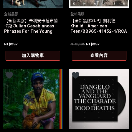
全新黑膠
全新黑膠
【全新黑膠】朱利安卡薩布蘭
【全新黑膠2LP】凱利德
卡斯 Julian Casablancas –
Khalid – American
Phrazes For The Young
Teen/88985-41432-1/RCA
原
目
NT$
997
NT$
1,165
NT$
997
始
前
價
價
加入購物車
查看內容
格：
格：
NT$1,165。
NT$997。