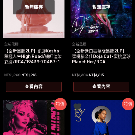
暫無庫存
暫無庫存
全新黑膠
全新黑膠
【全新黑膠2LP】凱莎Kesha-
【全新進口豪華版黑膠2LP】
積極人生High Road/橘紅渲染
蜜桃貓朵佳Doja Cat-蜜桃星球
彩膠/RCA/19439-70487-1
Planet Her/RCA
原
目
原
目
NT$
1,269
NT$
1,215
NT$
1,306
NT$
1,215
始
前
始
前
價
價
價
價
查看內容
查看內容
格：
格：
格：
格：
NT$1,269。
NT$1,215。
NT$1,306。
NT$1,215。
特價
特價