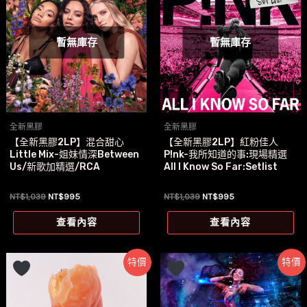
暫無庫存
暫無庫存
全新黑膠
全新黑膠
【全新黑膠2LP】混合甜心
【全新黑膠2LP】紅粉佳人
Little Mix-姐妹情深Between
P!nk-我所知道的事:現場精選
Us/新歌加精選/RCA
All I Know So Far:Setlist
原
目
原
目
NT$
1,039
NT$
995
NT$
1,039
NT$
995
始
前
始
前
價
價
價
價
查看內容
查看內容
格：
格：
格：
格：
NT$1,039。
NT$995。
NT$1,039。
NT$995。
特價
特價