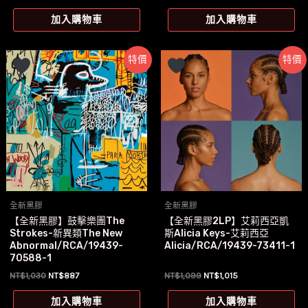
加入購物車
加入購物車
特價
特價
全新黑膠
全新黑膠
【全新黑膠】鼓擊樂團The
【全新黑膠2LP】艾莉西亞凱
Strokes-新異類The New
斯Alicia Keys-艾莉西亞
Abnormal/RCA/19439-
Alicia/RCA/19439-73411-1
70588-1
原
目
原
目
NT$
1,030
NT$
887
NT$
1,099
NT$
1,015
始
前
始
前
價
價
價
價
加入購物車
加入購物車
格：
格：
格：
格：