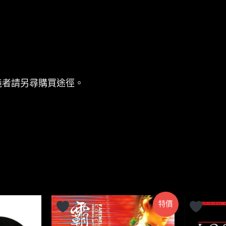
義者請另尋購買途徑。
特價