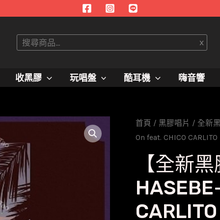
搜
x
尋
收黑膠
玩唱盤
酷耳機
嗨音響
首頁
/
黑膠唱片
/
全新
On feat. CHICO CARLITO
【全新黑
HASEBE-H
CARLITO