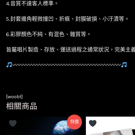
4.音質不達客人標準。
5.封套邊角輕微撞凹、折痕、封膜破損、小汙漬等。
6.彩膠顏色不純、有混色、雜質等。
皆屬唱片製造、存放、運送過程之通常狀況，完美主
〰〰〰〰〰〰〰〰〰〰〰〰〰〰〰〰〰〰〰〰
[woobt]
相關商品
特價