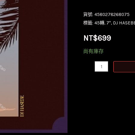
貨號:
4580278268075
標籤:
45轉
,
7''
,
DJ HASEB
NT$
699
尚有庫存
【全
新
黑
膠
45
轉
7
吋