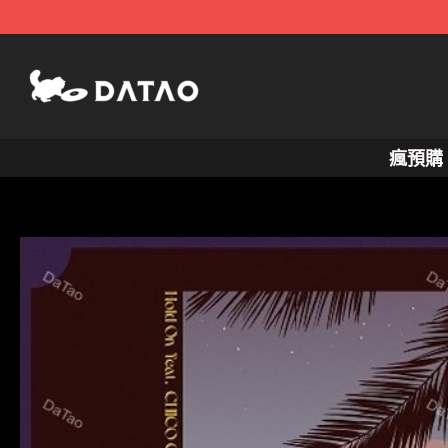
跳
至
主
要
內
瘋預購
容