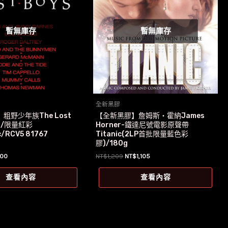
暫無庫存
暫無庫存
全新黑膠
粗野少年族The Lost
【全新黑膠】詹姆斯‧霍納James
0g/限量紅彩
Horner-鐵達尼號電影原聲帶
c/RCV5 81767
Titanic(2LP首批限量藍色彩
膠)/180g
目
原
目
700
NT$
1,209
NT$
1,105
前
始
前
價
價
價
查看內容
查看內容
格：
格：
格：
739。
NT$700。
NT$1,209。
NT$1,105。