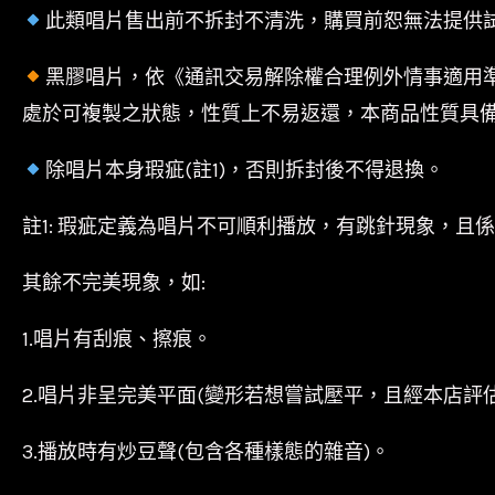
此類唱片售出前不拆封不清洗，購買前恕無法提供
黑膠唱片，依《通訊交易解除權合理例外情事適用
處於可複製之狀態，性質上不易返還，本商品性質具
除唱片本身瑕疵(註1)，否則拆封後不得退換。
註1: 瑕疵定義為唱片不可順利播放，有跳針現象，且
其餘不完美現象，如:
1.唱片有刮痕、擦痕。
2.唱片非呈完美平面(變形若想嘗試壓平，且經本店評
3.播放時有炒豆聲(包含各種樣態的雜音)。