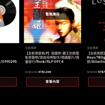
暫無庫存
全新黑膠
全新黑膠
【全新黑膠2LP】張國榮-霸王別姬電
【全新黑膠】
影原聲帶/原始母帶製作/德國壓片/限
Boys/18
/0190295
量發行/Rock/RLP 097 4
膠/Atlanti
原
目
原
NT$
1,299
NT$
1,296
NT$
739
NT$
始
前
始
價
價
價
查看內容
格：
格：
格：
NT$1,299。
NT$1,296。
NT$