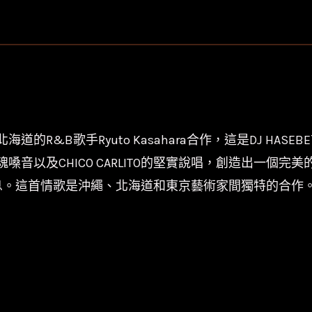
單
曲】
DJ
HASEBE-
Hold
On
O和北海道的R&B歌手Ryuto Kasahara合作，這是DJ H
feat.
靈魂嗓音以及CHICO CARLITO的堅實說唱，創造出一
CHICO
CARLITO
息。這首情歌是沖繩、北海道和東京藝術家間獨特的合作
&
Ryuto…
數
量