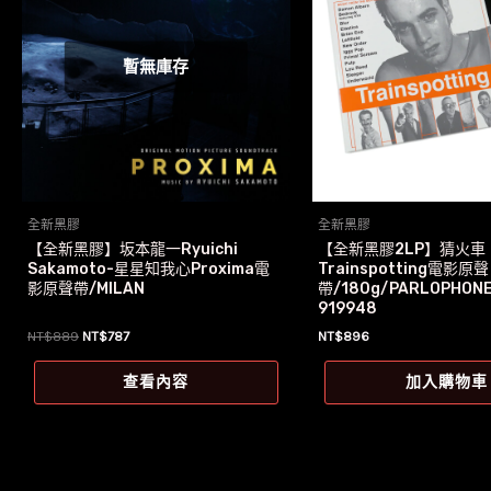
暫無庫存
全新黑膠
全新黑膠
【全新黑膠】坂本龍一Ryuichi
【全新黑膠2LP】猜火車
Sakamoto-星星知我心Proxima電
Trainspotting電影原聲
影原聲帶/MILAN
帶/180g/PARLOPHONE
919948
原
目
NT$
889
NT$
787
NT$
896
始
前
價
價
查看內容
加入購物車
格：
格：
NT$889。
NT$787。