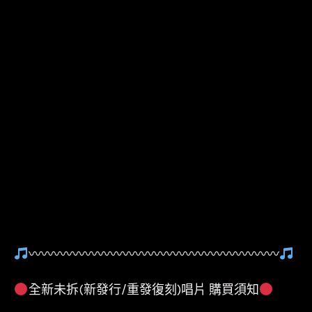
〰〰〰〰〰〰〰〰〰〰〰〰〰〰〰〰〰〰〰〰
全新未拆(新發行/重發復刻)唱片 購買須知