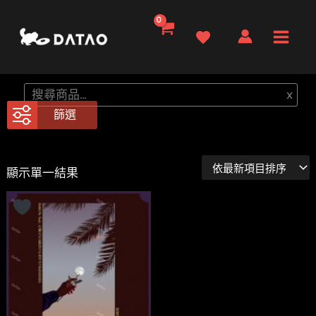
跳
至
Main
主
要
Men
搜
x
內
尋
篩選
容
顯示單一結果