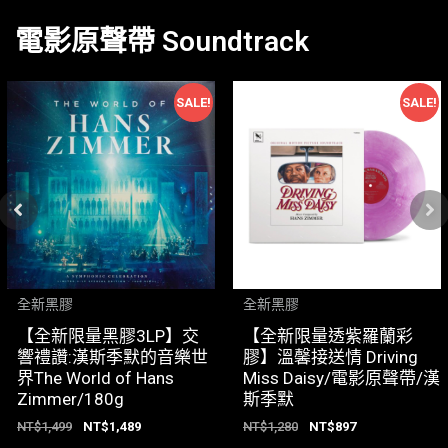
電影原聲帶 Soundtrack
SALE!
SALE!
全新黑膠
全新黑膠
【全新限量黑膠3LP】交
【全新限量透紫羅蘭彩
響禮讚:漢斯季默的音樂世
膠】溫馨接送情 Driving
界The World of Hans
Miss Daisy/電影原聲帶/漢
Zimmer/180g
斯季默
NT$
1,499
NT$
1,489
NT$
1,280
NT$
897