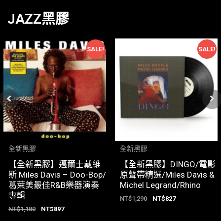
JAZZ黑膠
SALE!
SALE!
全新黑膠
全新黑膠
【全新黑膠】邁爾士戴維
【全新黑膠】DINGO/電影
斯 Miles Davis – Doo-Bop/
原聲帶精選/Miles Davis &
葛萊美最佳R&B樂器演奏
Michel Legrand/Rhino
專輯
NT$
1,290
NT$
827
NT$
1,180
NT$
897