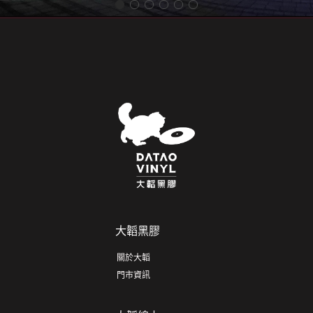
大韜黑膠
關於大韜
門市資訊