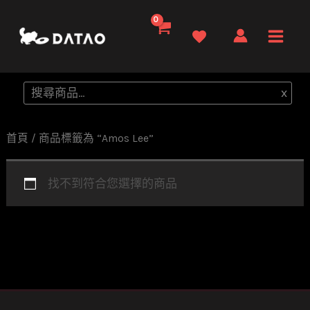
跳
至
Main
主
要
Men
搜
x
內
尋
容
首頁
/ 商品標籤為 “Amos Lee”
找不到符合您選擇的商品