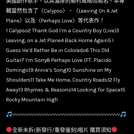
美國創作歌手，以其濃厚的鄉村風格而聞名。本專
永
輯當然包含了〈Calypso〉、〈Leaving On A Jet
恆
Plane〉以及〈Perhaps Love〉等代表作！
精
1 Calypso2 Thank God I’m a Country Boy (Live)3
選
Leaving, on a Jet Plane4 Back Home Again5 I
His
Guess He’d Rather Be in Colorado6 This Old
Ultimate
Collection
Guitar7 I’m Sorry8 Perhaps Love (FT. Placido
數
Domingo)9 Annie’s Song10 Sunshine on My
量
Shoulders11 Take Me Home, Country Roads12 Fly
Away13 Rhymes & Reasons14 Looking for Space15
Rocky Mountain High
〰〰〰〰〰〰〰〰〰〰〰〰〰〰〰〰〰〰〰〰
全新未拆(新發行/重發復刻)唱片 購買須知