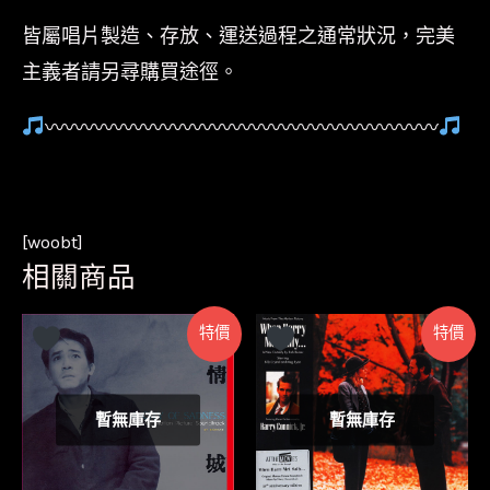
皆屬唱片製造、存放、運送過程之通常狀況，完美
主義者請另尋購買途徑。
〰〰〰〰〰〰〰〰〰〰〰〰〰〰〰〰〰〰〰〰
[woobt]
相關商品
特價
特價
暫無庫存
暫無庫存