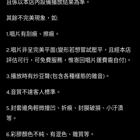
且係以本店內設備播放結果為準。
其餘不完美現象，如:
1.唱片有刮痕、擦痕。
2.唱片非呈完美平面(變形若想嘗試壓平，且經本店
評估可行，可免費服務，惟寄回唱片運費需自付)。
3.播放時有炒豆聲(包含各種樣態的雜音)。
4.音質不達客人標準。
5.封套邊角輕微撞凹、折痕、封膜破損、小汙漬
等。
6.彩膠顏色不純、有混色、雜質等。