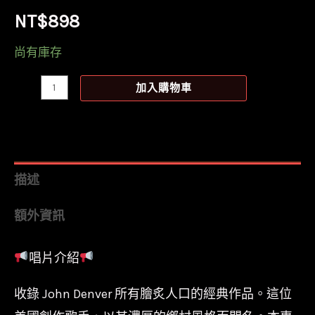
NT$
898
尚有庫存
【全
加入購物車
新
黑
膠】
約
描述
翰
額外資訊
丹
佛
唱片介紹
John
Denver
收錄 John Denver 所有膾炙人口的經典作品。這位
-