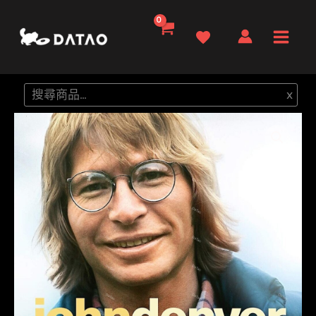
跳
至
Main
主
要
Men
搜
x
內
尋
容