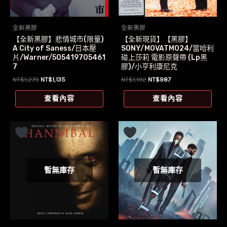
全新黑膠
全新黑膠
【全新黑膠】悲情城市(限量)
【全新現貨】【黑膠】
A City of Saness/日本壓
SONY/MOVATM024/當哈利
片/Warner/505419705461
碰上莎莉 電影原聲帶 (Lp黑
7
膠)/小亨利康尼克
原
目
原
目
NT$
1,279
NT$
1,135
NT$
1,192
NT$
987
始
前
始
前
價
價
價
價
查看內容
查看內容
格：
格：
格：
格：
NT$1,279。
NT$1,135。
NT$1,192。
NT$987。
暫無庫存
暫無庫存