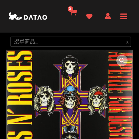
跳
至
Main
主
要
Men
搜
x
內
尋
容