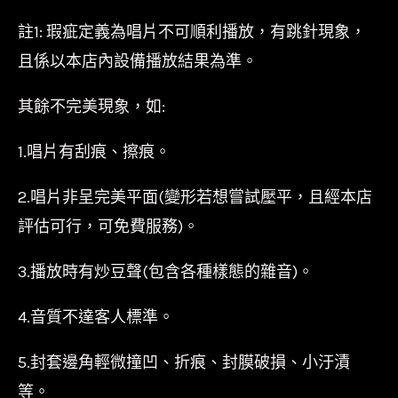
註1: 瑕疵定義為唱片不可順利播放，有跳針現象，
且係以本店內設備播放結果為準。
其餘不完美現象，如:
1.唱片有刮痕、擦痕。
2.唱片非呈完美平面(變形若想嘗試壓平，且經本店
評估可行，可免費服務)。
3.播放時有炒豆聲(包含各種樣態的雜音)。
4.音質不達客人標準。
5.封套邊角輕微撞凹、折痕、封膜破損、小汙漬
等。