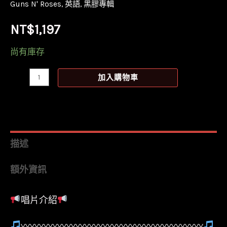
Guns N' Roses
,
英語
,
黑膠專輯
NT$
1,197
尚有庫存
【全
加入購物車
新
黑
膠】
槍
描述
與
額外資訊
玫
瑰
唱片介紹
合
唱
〰〰〰〰〰〰〰〰〰〰〰〰〰〰〰〰〰〰〰〰