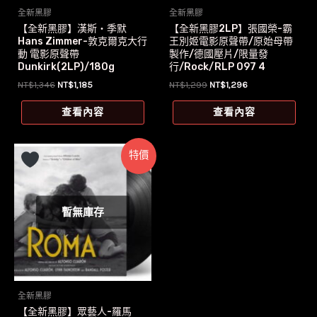
全新黑膠
全新黑膠
【全新黑膠】漢斯‧季默
【全新黑膠2LP】張國榮-霸
Hans Zimmer-敦克爾克大行
王別姬電影原聲帶/原始母帶
動 電影原聲帶
製作/德國壓片/限量發
Dunkirk(2LP)/180g
行/Rock/RLP 097 4
原
目
原
目
NT$
1,346
NT$
1,185
NT$
1,299
NT$
1,296
始
前
始
前
價
價
價
價
查看內容
查看內容
格：
格：
格：
格：
NT$1,346。
NT$1,185。
NT$1,299。
NT$1,296。
特價
暫無庫存
全新黑膠
【全新黑膠】眾藝人-羅馬