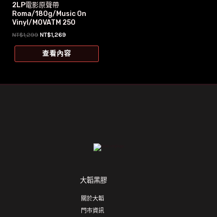
2LP電影原聲帶
Roma/180g/Music On
Vinyl/MOVATM 250
原
目
NT$
1,299
NT$
1,269
始
前
價
價
查看內容
格：
格：
NT$1,299。
NT$1,269。
大韜黑膠
關於大韜
門市資訊