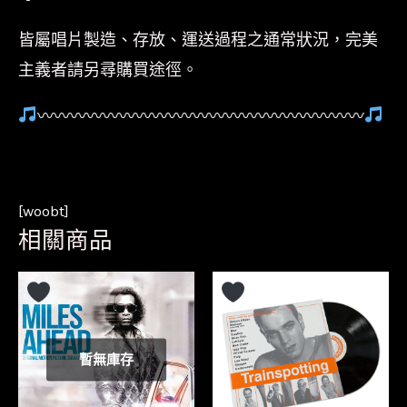
皆屬唱片製造、存放、運送過程之通常狀況，完美
主義者請另尋購買途徑。
〰〰〰〰〰〰〰〰〰〰〰〰〰〰〰〰〰〰〰〰
[woobt]
相關商品
暫無庫存