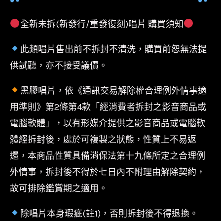
團
Guns
全新未拆(新發行/重發復刻)唱片 購買須知
N'
此類唱片售出前不拆封不清洗，購買前恕無法提
Roses-
供試聽，亦不接受議價。
毀
滅
黑膠唱片，依《通訊交易解除權合理例外情事適
慾
用準則》第2條第4款「經消費者拆封之影音商品或
Appetite
電腦軟體」，以有形媒介提供之影音商品或電腦軟
For
體經拆封後，處於可複製之狀態，性質上不易返
Destruction
還，本商品性質具備消保法第十九條所定之合理例
數
外情事，拆封後不得於七日內不附理由解除契約，
量
故可排除鑑賞期之適用。
除唱片本身瑕疵(註1)，否則拆封後不得退換。