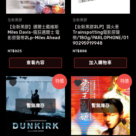
全新黑膠
全新黑膠
【全新黑膠】邁爾士戴維斯
【全新黑膠2LP】猜火車
Miles Davis-瘋狂邁爾士 電
Trainspotting電影原聲
影原聲帶2Lp-Miles Ahead
帶/180g/PARLOPHONE/01
90295919948
NT$
925
NT$
896
查看內容
加入購物車
特價
特價
暫無庫存
暫無庫存