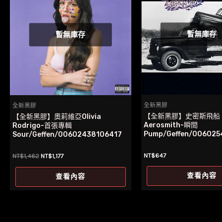
暫無庫存
暫無庫存
全新黑膠
全新黑膠
【全新黑膠】史密斯飛船
【全新黑膠】奧莉維亞Olivia
Aerosmith-瞬間
Rodrigo-首張專輯
Pump/Geffen/006025
Sour/Geffen/00602438106417
NT$
647
原
目
NT$
1,462
NT$
1,177
始
前
價
價
查看內容
查看內容
格：
格：
NT$1,462。
NT$1,177。