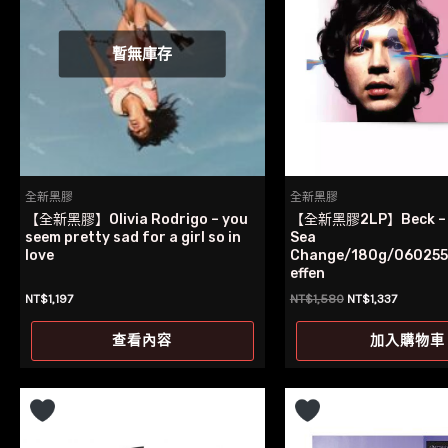
暫無庫存
全新黑膠
全新黑膠
【全新黑膠】Olivia Rodrigo – you
【全新黑膠2LP】Beck 
seem pretty sad for a girl so in
Sea
love
Change/180g/06025
effen
原
目
NT$
1,197
NT$
1,580
NT$
1,337
始
前
價
價
查看內容
加入購物車
格：
格：
NT$1,580。
NT$1,33