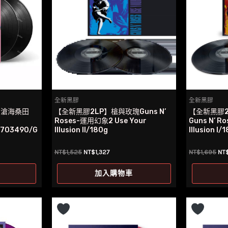
全新黑膠
全新黑膠
– 滄海桑田
【全新黑膠2LP】槍與玫瑰Guns N’
【全新黑膠
Roses-運用幻象2 Use Your
Guns N’ R
5703490/G
Illusion II/180g
Illusion I/
原
目
原
NT$
1,525
NT$
1,327
NT$
1,695
NT
始
前
始
價
價
價
加入購物車
格：
格：
格
7。
NT$1,525。
NT$1,327。
NT