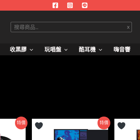
搜
x
尋
收黑膠
玩唱盤
酷耳機
嗨音響
特價
特價