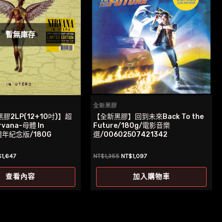
暫無庫存
全新黑膠
膠2LP(12+10吋)】超
【全新黑膠】回到未來Back To the
vana-母體 In
Future/180g/電影音樂
0週年紀念版/180G
選/00602507421342
目
原
目
$
1,647
NT$
1,355
NT$
1,097
前
始
前
價
價
價
查看內容
加入購物車
：
格：
格：
格：
$1,945。
NT$1,647。
NT$1,355。
NT$1,097。