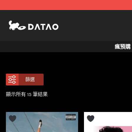
跳
至
主
要
內
瘋預購
容
篩選
依
顯示所有 15 筆結果
最
新
項
目
排
序