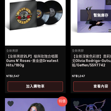
暫無庫存
全新黑膠
全新黑膠
【全新黑膠2LP】槍與玫瑰合唱團
【全新深紫色彩膠】奧莉
Guns N’ Roses-重金選Greatest
戈Olivia Rodrigo-Gut
Hits/180g
報/Geffen/5597742
NT$
1,547
NT$
1,247
加入購物車
查看內容
特價