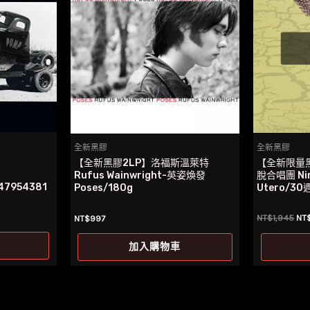
全新黑膠
全新黑膠
【全新限量黑
【全新黑膠2LP】洛福斯溫萊特
脫合唱團 Nir
Rufus Wainwright-英姿煥發
47954381
Utero/3
Poses/180g
原
NT$
1,945
NT
NT$
997
始
價
加入購物車
格
NT