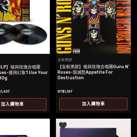
全新黑膠
【全新黑膠】槍與玫瑰合唱團Guns N’
2LP】槍與玫瑰合唱團
Roses-毀滅慾Appetite For
oses-運用幻象1 Use Your
Destruction
180g
目
NT$
1,197
$
1,437
前
價
加入購物車
加入購物車
：
格：
$1,695。
NT$1,437。