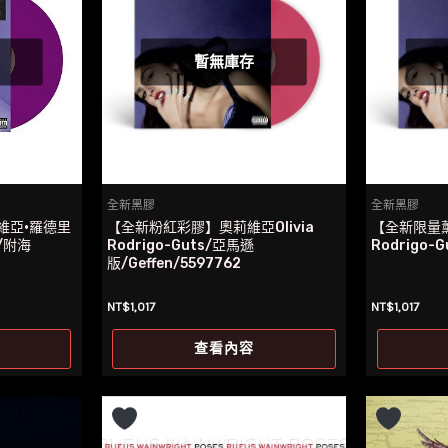
暫無庫存
全新黑膠
全新黑膠
維亞·羅德里
【全新粉紅彩膠】奧莉維亞Olivia
【全新限量薰
s/附海
Rodrigo-Guts/亞馬遜
Rodrigo-G
版/Geffen/5597762
NT$
1,017
NT$
1,017
查看內容