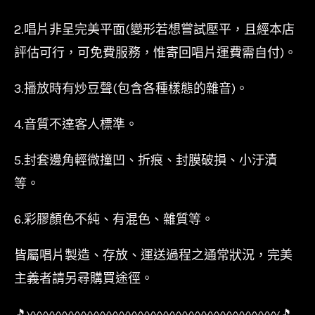
2.唱片非呈完美平面(變形若想嘗試壓平，且經本店
評估可行，可免費服務，惟寄回唱片運費需自付)。
3.播放時有炒豆聲(包含各種樣態的雜音)。
4.音質不達客人標準。
5.封套邊角輕微撞凹、折痕、封膜破損、小汙漬
等。
6.彩膠顏色不純、有混色、雜質等。
皆屬唱片製造、存放、運送過程之通常狀況，完美
主義者請另尋購買途徑。
🎵〰〰〰〰〰〰〰〰〰〰〰〰〰〰〰〰〰〰〰〰🎵