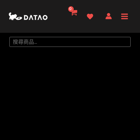
跳
至
Main
主
要
Men
搜
內
尋
容