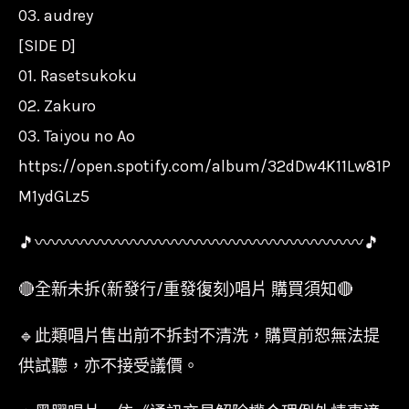
03. audrey
[SIDE D]
01. Rasetsukoku
02. Zakuro
03. Taiyou no Ao
https://open.spotify.com/album/32dDw4K11Lw81P
M1ydGLz5
🎵〰〰〰〰〰〰〰〰〰〰〰〰〰〰〰〰〰〰〰〰🎵
🔴全新未拆(新發行/重發復刻)唱片 購買須知🔴
🔹此類唱片售出前不拆封不清洗，購買前恕無法提
供試聽，亦不接受議價。