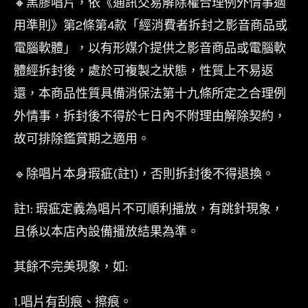
🔸黑膠唱片，依《通訊交易解除權合理例外情事適
用準則》第2條第4款「經消費者拆封之影音商品或
電腦軟體」，以有形媒介提供之影音商品或電腦軟
體經拆封後，處於可複製之狀態，性質上不易返
還，本商品性質具備消保法第十九條所定之合理例
外情事，拆封後不得於七日內不附理由解除契約，
故可排除鑑賞期之適用。
🔹除唱片本身瑕疵(註1)，否則拆封後不得退換。
註1: 瑕疵定義為唱片不可順利播放，有跳針現象，
且係以本店內設備播放結果為準。
其餘不完美現象，如:
1.唱片有刮痕、擦痕。