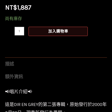
NT$
1,887
尚有庫存
【全
加入購物車
新
限
量
黑
描述
膠
額外資訊
2LP】
DIR
📢唱片介紹📢
EN
GREY
這是DIR EN GREY的第二張專輯，原始發行於2000年
-