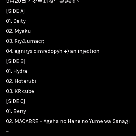
9月20日，現重新發行為黑膠。
MACABRE/FWR-
[SIDE A]
081/2/FWD
01. Deity
數
02. Myaku
量
03. Riy&umacr;
04. egnirys cimredopyh +) an injection
[SIDE B]
01. Hydra
02. Hotarubi
03. KR cube
[SIDE C]
01. Berry
02. MACABRE – Ageha no Hane no Yume wa Sanagi
–