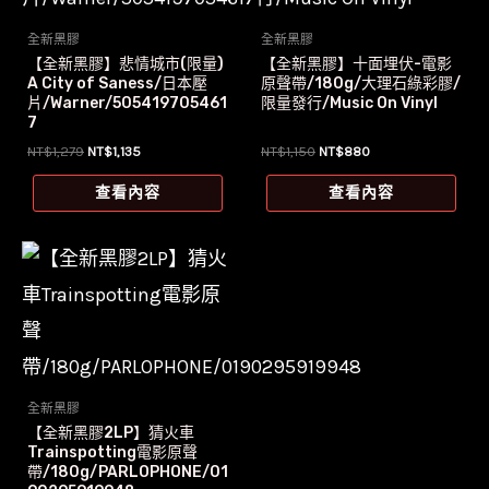
全新黑膠
全新黑膠
【全新黑膠】悲情城市(限量)
【全新黑膠】十面埋伏-電影
A City of Saness/日本壓
原聲帶/180g/大理石綠彩膠/
片/Warner/505419705461
限量發行/Music On Vinyl
7
原
目
原
目
NT$
1,279
NT$
1,135
NT$
1,150
NT$
880
始
前
始
前
價
價
價
價
查看內容
查看內容
格：
格：
格：
格：
NT$1,279。
NT$1,135。
NT$1,150。
NT$880。
全新黑膠
【全新黑膠2LP】猜火車
Trainspotting電影原聲
帶/180g/PARLOPHONE/01