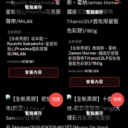
暫無庫存
暫無庫存
全新黑膠
【全新黑膠】坂本龍一
全新黑膠
Ryuichi Sakamoto-星星知
【全新黑膠】詹姆斯‧霍納
我心Proxima電影原聲
James Horner-鐵達尼號電
帶/MILAN
影原聲帶Titanic(2LP首批限
原
目
NT$
889
NT$
787
量藍色彩膠)/180g
始
前
價
價
原
目
NT$
1,209
NT$
1,105
查看內容
格：
格：
始
前
NT$889。
NT$787。
價
價
查看內容
格：
格：
NT$1,209。
NT$1,105。
特價
特價
暫無庫存
暫無庫存