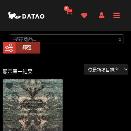
跳
至
Main
主
要
Men
搜
x
內
尋
篩選
容
顯示單一結果