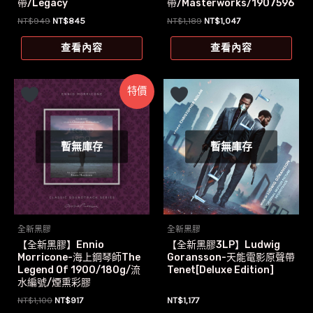
帶/Legacy
帶/Masterworks/1907596
9471
原
目
原
目
NT$
949
NT$
845
NT$
1,189
NT$
1,047
始
前
始
前
價
價
價
價
查看內容
查看內容
格：
格：
格：
格：
NT$949。
NT$845。
NT$1,189。
NT$1,047。
特價
暫無庫存
暫無庫存
全新黑膠
全新黑膠
【全新黑膠】Ennio
【全新黑膠3LP】Ludwig
Morricone-海上鋼琴師The
Goransson-天能電影原聲帶
Legend Of 1900/180g/流
Tenet[Deluxe Edition]
水編號/煙熏彩膠
原
目
NT$
1,100
NT$
917
NT$
1,177
始
前