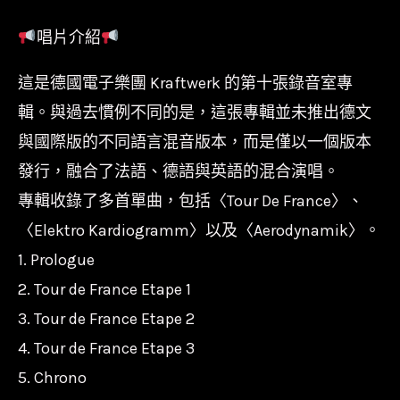
紅
唱片介紹
彩
膠
這是德國電子樂團 Kraftwerk 的第十張錄音室專
2LP】
輯。與過去慣例不同的是，這張專輯並未推出德文
電
與國際版的不同語言混音版本，而是僅以一個版本
力
發行，融合了法語、德語與英語的混合演唱。
站
專輯收錄了多首單曲，包括〈Tour De France〉、
樂
〈Elektro Kardiogramm〉以及〈Aerodynamik〉。
團
1. Prologue
Kraftwerk
-
2. Tour de France Etape 1
Tour
3. Tour de France Etape 2
De
4. Tour de France Etape 3
France
5. Chrono
數