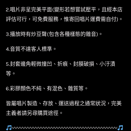
2.唱片非呈完美平面(變形若想嘗試壓平，且經本店
評估可行，可免費服務，惟寄回唱片運費需自付)。
3.播放時有炒豆聲(包含各種樣態的雜音)。
4.音質不達客人標準。
5.封套邊角輕微撞凹、折痕、封膜破損、小汙漬
等。
6.彩膠顏色不純、有混色、雜質等。
皆屬唱片製造、存放、運送過程之通常狀況，完美
主義者請另尋購買途徑。
〰〰〰〰〰〰〰〰〰〰〰〰〰〰〰〰〰〰〰〰