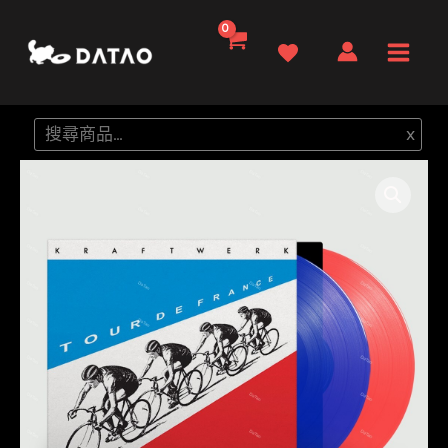
跳
至
Main
主
要
Men
搜
x
內
尋
容