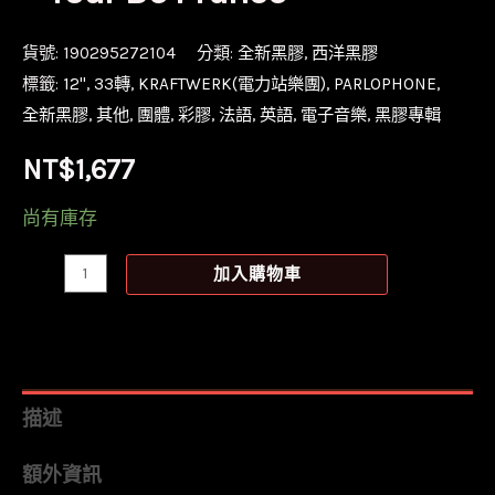
貨號:
190295272104
分類:
全新黑膠
,
西洋黑膠
標籤:
12''
,
33轉
,
KRAFTWERK(電力站樂團)
,
PARLOPHONE
,
全新黑膠
,
其他
,
團體
,
彩膠
,
法語
,
英語
,
電子音樂
,
黑膠專輯
NT$
1,677
尚有庫存
【全
加入購物車
新
限
量
透
描述
藍
額外資訊
+透