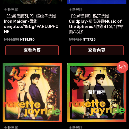
全新黑膠
全新黑膠
【全新黑膠3LP】鐵娘子樂團
【全新黑膠】酷玩樂團
Iron Maiden-戰術
Coldplay-星際漫遊Music of
senjutsu/180g/PARLOPHO
the Spheres/收錄BTS合作單
NE
曲/彩膠
原
目
原
目
NT$
1,239
NT$
1,180
NT$
729
NT$
725
始
前
始
前
價
價
價
價
查看內容
查看內容
格：
格：
格：
格：
NT$1,239。
NT$1,180。
NT$729。
NT$725。
特價
暫無庫存
全新黑膠
全新黑膠