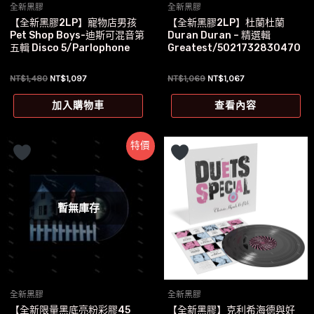
全新黑膠
全新黑膠
【全新黑膠2LP】寵物店男孩
【全新黑膠2LP】杜蘭杜蘭
Pet Shop Boys-迪斯可混音第
Duran Duran – 精選輯
五輯 Disco 5/Parlophone
Greatest/5021732830470
原
目
原
目
NT$
1,480
NT$
1,097
NT$
1,069
NT$
1,067
始
前
始
前
價
價
價
價
加入購物車
查看內容
格：
格：
格：
格：
NT$1,480。
NT$1,097。
NT$1,069。
NT$1,067。
特價
暫無庫存
全新黑膠
全新黑膠
【全新限量黑底亮粉彩膠45
【全新黑膠】克利希海德與好