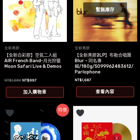
暫無庫存
全新黑膠
全新黑膠
【全新黑膠2LP】布勒合唱團
【全新白彩膠】空氣二人組
Blur – 同名專
AIR French Band-月光狩獵
輯/180g/5099962483612/
Moon Safari Live & Demos
Parlophone
原
目
NT$
1,687
NT$
1,580
NT$
997
始
前
價
價
查看內容
加入購物車
格：
格：
NT$1,580。
NT$997。
特價