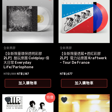
全新黑膠
全新黑膠
【全新限量環保透明彩膠
【全新限量透藍+透紅彩膠
2LP】酷玩樂團 Coldplay-偉
2LP】電力站樂團 Kraftwerk
大日常 Everyday
– Tour De France
Life/Parlophone
原
目
NT$
1,189
NT$
1,187
NT$
1,677
始
前
價
價
加入購物車
加入購物車
格：
格：
NT$1,189。
NT$1,187。
特價