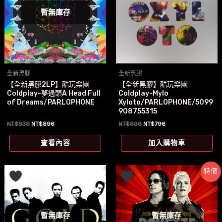
暫無庫存
全新黑膠
全新黑膠
【全新黑膠2LP】酷玩樂團
【全新黑膠】酷玩樂團
Coldplay-夢過頭A Head Full
Coldplay-Mylo
of Dreams/PARLOPHONE
Xyloto/PARLOPHONE/5099
908755315
原
目
原
目
NT$
938
NT$
896
NT$
899
NT$
796
始
前
始
前
價
價
價
價
查看內容
加入購物車
格：
格：
格：
格：
NT$938。
NT$896。
NT$899。
NT$796。
特價
暫無庫存
暫無庫存