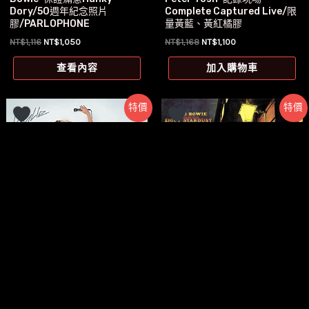
Dory/50週年紀念照片
Complete Captured Live/限
膠/PARLOPHONE
量黃藍、黃紅橘膠
原
目
原
目
NT$
1,116
NT$
1,050
NT$
1,168
NT$
1,100
始
前
始
前
價
價
價
價
查看內容
加入購物車
格：
格：
格：
格：
NT$1,116。
NT$1,050。
NT$1,168。
NT$1,100。
特價
特價
暫無庫存
暫無庫存
全新黑膠
全新黑膠
【全新黑膠】凱莉米洛Kylie
【全新半速刻片黑膠】大衛鮑
Minogue-超熱
伊David Bowie-Ziggy
Fever/PARLOPHONE/01902
Stardust/PARLOPHONE
95846428