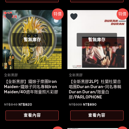
NT$739。
NT$700。
NT$739。
NT$700。
特價
特價
暫無庫存
暫無庫存
全新黑膠
全新黑膠
【全新黑膠】鐵娘子樂團Iron
【全新黑膠2LP】杜蘭杜蘭合
Maiden-鐵娘子同名專輯Iron
唱團Duran Duran-同名專輯
Maiden/40週年限量照片彩膠
Duran Duran/限量白
膠/PARLOPHONE
原
目
原
目
NT$
849
NT$
820
NT$
939
NT$
890
始
前
始
前
價
價
價
價
查看內容
查看內容
格：
格：
格：
格：
NT$849。
NT$820。
NT$939。
NT$890。