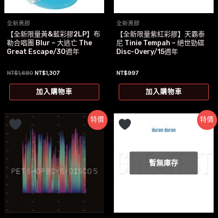
全新黑膠
全新黑膠
【全新限量黃&藍彩膠2LP】布
【全新限量紫紅彩膠】天霸泰
勒合唱團 Blur – 大逃亡 The
尼 Tinie Tempah – 絕世勁碟
Great Escape/30週年
Disc-Overy/15週年
原
目
NT$
1,680
NT$
1,307
NT$
997
始
前
價
價
加入購物車
加入購物車
格：
格：
NT$1,680。
NT$1,307。
特價
特價
暫無庫存