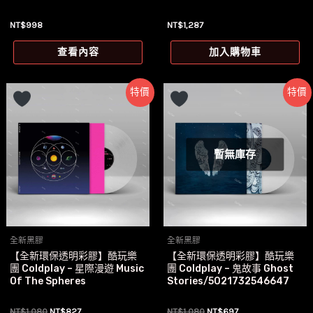
NT$
998
NT$
1,287
查看內容
加入購物車
特價
特價
暫無庫存
全新黑膠
全新黑膠
【全新環保透明彩膠】酷玩樂
【全新環保透明彩膠】酷玩樂
團 Coldplay – 星際漫遊 Music
團 Coldplay – 鬼故事 Ghost
Of The Spheres
Stories/5021732546647
原
目
原
目
NT$
1,080
NT$
827
NT$
1,080
NT$
697