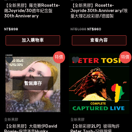
【全新黑膠】羅克賽Roxette-
【全新黑膠】Roxette-
飆Joyride/30週年紀念盤
Joyride 30th Anniverary/限
30th Anniverary
量大理石紋彩膠/德國製
原
目
NT$
898
NT$
1,088
NT$
860
始
前
價
價
加入購物車
查看內容
格：
格：
NT$1,088。
NT$860。
特價
特價
暫無庫存
全新黑膠
全新黑膠
【全新黑膠】大衛鮑伊David
【全新彩膠2LP】彼得陶許
Bowie-保證滿意Hunky
Peter Tosh-記錄現場