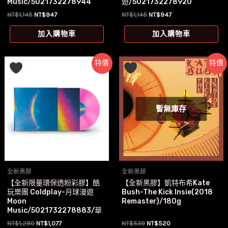
Music/5021732278944
遊/5021732278920
原
目
原
目
NT$
1,145
NT$
947
NT$
1,145
NT$
947
始
前
始
前
價
價
價
價
加入購物車
加入購物車
格：
格：
格：
格：
NT$1,145。
NT$947。
NT$1,145。
NT$947。
特價
特價
暫無庫存
全新黑膠
全新黑膠
【全新限量環保透粉彩膠】酷
【全新黑膠】凱特布希Kate
玩樂團 Coldplay-月球漫遊
Bush-The Kick Insie(2018
Moon
Remaster)/180g
Music/5021732278883/華
納
原
目
原
目
NT$
1,280
NT$
1,077
NT$
539
NT$
520