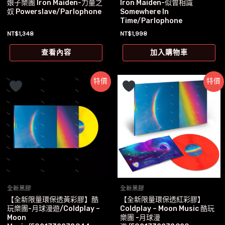
娘子樂團 Iron Maiden-力量之
Iron Maiden-似曾相識
奴 Powerslave/Parlophone
Somewhere In
Time/Parlophone
NT$
1,348
NT$
1,998
查看內容
加入購物車
特價
特價
全新黑膠
全新黑膠
【全新限量環保透黃彩膠】酷
【全新限量環保透紅彩膠】
玩樂團-月球漫遊/Coldplay –
Coldplay – Moon Music 酷玩
Moon
樂團 -月球漫