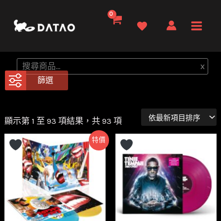
跳
至
Main
主
要
Men
搜
x
內
尋
篩選
容
顯示第 1 至 93 項結果，共 93 項
特價