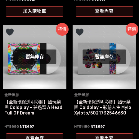
始
前
始
前
價
價
價
價
加入購物車
查看內容
格：
格：
格：
格：
NT$1,080。
NT$827。
NT$1,080。
NT$697。
特價
特價
暫無庫存
暫無庫存
全新黑膠
全新黑膠
【全新環保透明彩膠】酷玩樂
【全新環保透明彩膠】酷玩樂
團 Coldplay – 夢過頭 A Head
團 Coldplay – 彩繪人生 Mylo
Full Of Dream
Xyloto/5021732546630
原
目
原
目
NT$
990
NT$
697
NT$
1,180
NT$
697
始
前
始
前
價
價
價
價
查看內容
查看內容