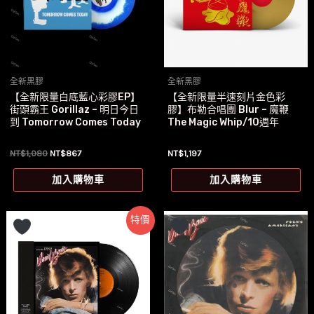
全新黑膠
全新黑膠
【全新限量白底藍心彩膠EP】
【全新限量半速刻片金色彩
街頭霸王 Gorillaz – 明日今日
膠】布勒合唱團 Blur – 魔鞭
到 Tomorrow Comes Today
The Magic Whip/10週年
原
目
NT$
1,080
NT$
867
NT$
1,197
始
前
價
價
加入購物車
加入購物車
格：
格：
NT$1,080。
NT$867。
特價