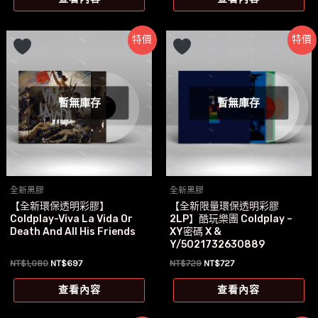
格：
格：
格：
格：
NT$990。
NT$697。
NT$1,180。
NT$697。
特價
特價
暫無庫存
暫無庫存
全新黑膠
全新黑膠
【全新環保透明彩膠】
【全新限量環保透明彩膠
Coldplay-Viva La Vida Or
2LP】酷玩樂團 Coldplay –
Death And All His Friends
XY密碼 X &
Y/5021732630889
原
目
原
目
NT$
1,080
NT$
697
NT$
729
NT$
727
始
前
始
前
價
價
價
價
查看內容
查看內容
格：
格：
格：
格：
NT$1,080。
NT$697。
NT$729。
NT$727。