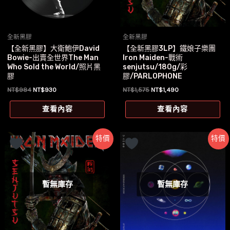
全新黑膠
全新黑膠
【全新黑膠】大衛鮑伊David
【全新黑膠3LP】鐵娘子樂團
Bowie-出賣全世界The Man
Iron Maiden-戰術
Who Sold the World/照片黑
senjutsu/180g/彩
膠
膠/PARLOPHONE
原
目
原
目
NT$
984
NT$
930
NT$
1,575
NT$
1,490
始
前
始
前
價
價
價
價
查看內容
查看內容
格：
格：
格：
格：
NT$984。
NT$930。
NT$1,575。
NT$1,490。
特價
特價
暫無庫存
暫無庫存