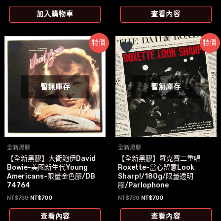
始
前
始
前
價
價
價
價
加入購物車
查看內容
格：
格：
格：
格：
NT$1,280。
NT$1,077。
NT$539。
NT$520。
特價
特價
暫無庫存
暫無庫存
全新黑膠
全新黑膠
【全新黑膠】大衛鮑伊David
【全新黑膠】羅克賽二重唱
Bowie-美國新生代Young
Roxette-當心留意Look
Americans-限量金色膠/DB
Sharp!/180g/限量透明
74764
膠/Parlophone
原
目
原
目
NT$
739
NT$
700
NT$
739
NT$
700
始
前
始
前
價
價
價
價
查看內容
查看內容
格：
格：
格：
格：