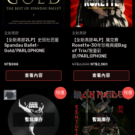
全新黑膠
全新黑膠
【全新黑膠2LP】史班杜芭蕾
【全新黑膠4LP】羅克賽
Spandau Ballet-
Roxette-30年珍稀典藏Bag
Gold/PARLOPHONE
of Trix/限量彩
膠/PARLOPHONE
原
目
NT$
996
NT$
2,500
NT$
2,360
始
前
價
價
查看內容
查看內容
格：
格：
NT$2,500。
NT$2,360。
特價
特價
暫無庫存
暫無庫存