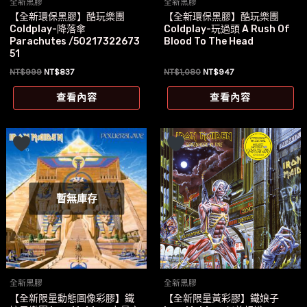
全新黑膠
全新黑膠
【全新環保黑膠】酷玩樂團
【全新環保黑膠】酷玩樂團
Coldplay-降落傘
Coldplay-玩過頭 A Rush Of
Parachutes /50217322673
Blood To The Head
51
原
目
原
目
NT$
999
NT$
837
NT$
1,080
NT$
947
始
前
始
前
價
價
價
價
查看內容
查看內容
格：
格：
格：
格：
NT$999。
NT$837。
NT$1,080。
NT$947。
暫無庫存
全新黑膠
全新黑膠
【全新限量動態圖像彩膠】鐵
【全新限量黃彩膠】鐵娘子