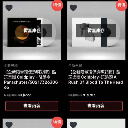
特價
特價
暫無庫存
暫無庫存
全新黑膠
全新黑膠
【全新限量環保透明彩膠】酷
【全新限量環保透明彩膠】酷
玩樂團 Coldplay – 降落傘
玩樂團 Coldplay-玩過頭 A
Parachutes/50217326308
Rush Of Blood To The Head
65
原
目
原
目
NT$
980
NT$
727
NT$
900
NT$
707
始
前
始
前
價
價
價
價
查看內容
查看內容
格：
格：
格：
格：
NT$980。
NT$727。
NT$900。
NT$707。
特價