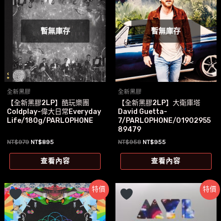
暫無庫存
暫無庫存
全新黑膠
全新黑膠
【全新黑膠2LP】酷玩樂團
【全新黑膠2LP】大衛庫塔
Coldplay-偉大日常Everyday
David Guetta-
Life/180g/PARLOPHONE
7/PARLOPHONE/01902955
89479
原
目
原
目
NT$
979
NT$
895
NT$
958
NT$
955
始
前
始
前
價
價
價
價
查看內容
查看內容
格：
格：
格：
格：
NT$979。
NT$895。
NT$958。
NT$955。
特價
特價