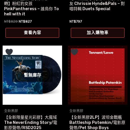
轉】粉紅豹女孩
友 Chrissie Hynde&Pals – 對
PinkPantheress – 誰鳥你 To
唱特輯 Duets Special
hell with it
原
目
NT$
829
NT$
827
NT$
797
始
前
價
價
查看內容
加入購物車
格：
格：
NT$829。
NT$827。
暫無庫存
全新黑膠
全新黑膠
【全新限量星光彩膠】大魔域
【全新黑膠2LP】波坦金戰艦
The NeverEnding Story/電
Battleship Potemkin/電影原
影原聲帶/RSD2025
聲帶/Pet Shop Boys