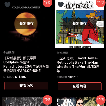
特價
特價
暫無庫存
暫無庫存
全新黑膠
全新黑膠
【全新黑膠】酷玩樂團
【全新黑膠】David Bowie-
Coldplay-降落傘
Metrobolist(aka The Man
Parachutes/20週年紀念限量
Who Sold The World)/50周
黃色彩膠/PARLOPHONE
年
原
目
NT$
899
NT$
795
原
目
NT$
739
NT$
700
始
前
始
前
價
價
價
價
查看內容
查看內容
格：
格：
格：
格：
NT$899。
NT$795。
NT$739。
NT$700。
特價
特價