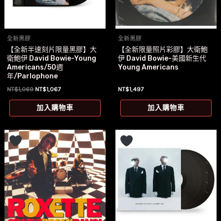
全新黑膠
全新黑膠
【全新半速刻片限量黑膠】大
【全新限量照片彩膠】大衛鮑
衛鮑伊 David Bowie-Young
伊 David Bowie-美國新生代
Americans/50週
Young Americans
年/Parlophone
原
目
NT$
1,069
NT$
1,067
NT$
1,497
始
前
價
價
加入購物車
加入購物車
格：
格：
NT$1,069。
NT$1,067。