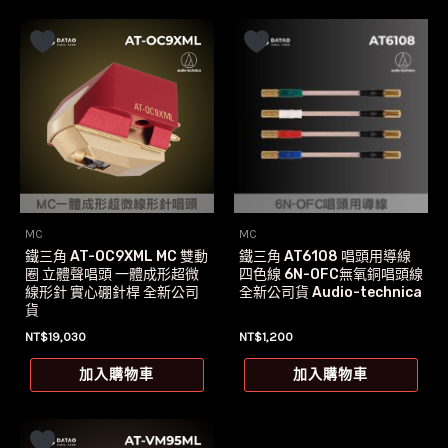
MC
MC
鐵三角 AT-OC9XML MC 雙動
鐵三角 AT6108 唱頭用導線
圈 立體聲唱頭 一體成形超微
四色線 6N-OFC無氧銅唱頭線
線形針 實心硼針桿 全新公司
全新公司貨 Audio-technica
貨
NT$
19,030
NT$
1,200
加入購物車
加入購物車