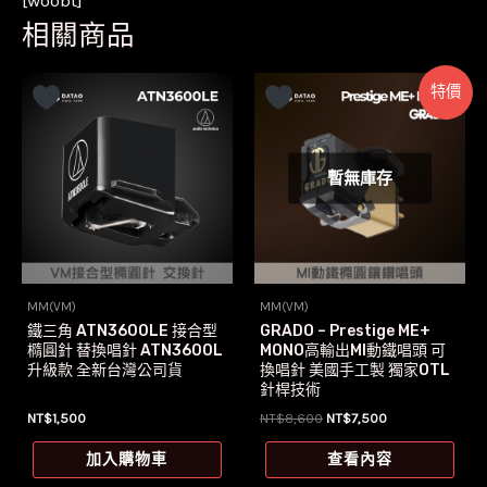
[woobt]
相關商品
特價
暫無庫存
MM(VM)
MM(VM)
鐵三角 ATN3600LE 接合型
GRADO – Prestige ME+
橢圓針 替換唱針 ATN3600L
MONO高輸出MI動鐵唱頭 可
升級款 全新台灣公司貨
換唱針 美國手工製 獨家OTL
針桿技術
原
目
NT$
1,500
NT$
8,600
NT$
7,500
始
前
價
價
加入購物車
查看內容
格：
格：
NT$8,600。
NT$7,500。