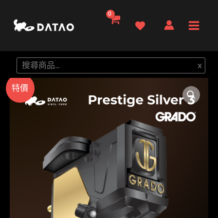
跳
至
Main
主
要
Men
搜
x
內
尋
容
特價