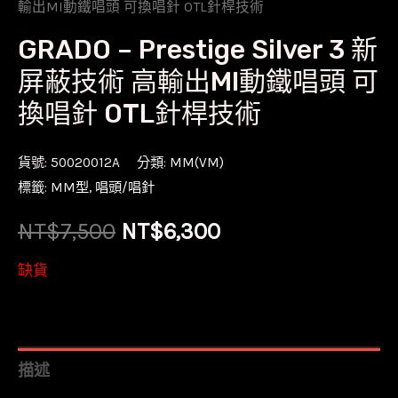
輸出MI動鐵唱頭 可換唱針 OTL針桿技術
GRADO – Prestige Silver 3 新
屏蔽技術 高輸出MI動鐵唱頭 可
換唱針 OTL針桿技術
貨號:
50020012A
分類:
MM(VM)
標籤:
MM型
,
唱頭/唱針
原
目
NT$
7,500
NT$
6,300
始
前
缺貨
價
價
格：
格：
描述
NT$7,500。
NT$6,300。