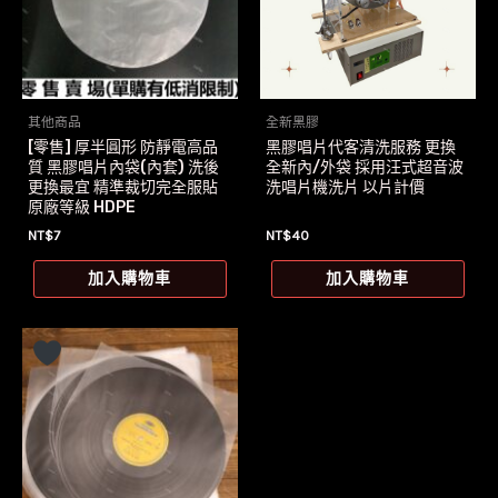
其他商品
全新黑膠
[零售] 厚半圓形 防靜電高品
黑膠唱片代客清洗服務 更換
質 黑膠唱片內袋(內套) 洗後
全新內/外袋 採用汪式超音波
更換最宜 精準裁切完全服貼
洗唱片機洗片 以片計價
原廠等級 HDPE
NT$
7
NT$
40
加入購物車
加入購物車