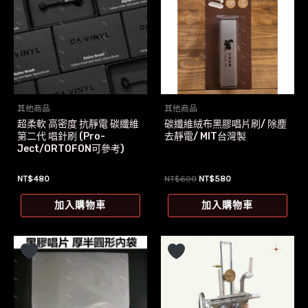
材
質
數
量
其他商品
其他商品
超柔軟 高密度 抗靜電 碳纖維
碳纖維絨布黑膠唱片刷/ 除塵
第二代 唱針刷 (Pro-
去靜電/ MIT台灣製
Ject/ORTOFON可參考)
原
目
NT$
480
NT$
600
NT$
580
始
前
價
價
加入購物車
加入購物車
格：
格：
NT$600。
NT$580。