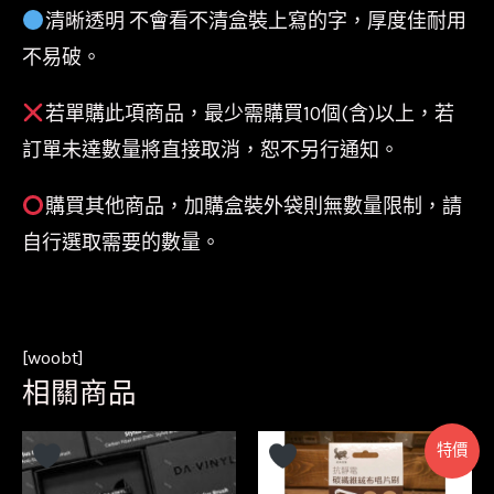
清晰透明 不會看不清盒裝上寫的字，厚度佳耐用
口
透
不易破。
明
若單購此項商品，最少需購買10個(含)以上，若
外
訂單未達數量將直接取消，恕不另行通知。
袋
背
購買其他商品，加購盒裝外袋則無數量限制，請
面
自行選取需要的數量。
有
印
刷
[woobt]
台
相關商品
灣
製
特價
OPP