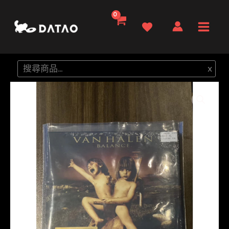
跳
至
Main
主
要
Men
搜
x
內
尋
容