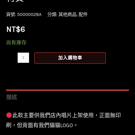
貨號:
50000028A
分類:
其他商品
,
配件
NT$
6
尚有庫存
[零
加入購物車
售]
盒
裝
黑
描述
膠
唱
此款主要供我們店內唱片上架使用，正面無印
片
刷，但背面有我們貓貓LOGO。
平