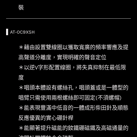
裝
▌
AT-OC9XSH
＊藉由設置雙線圈以獲取寬廣的頻率響應及提
高聲道分離度，實現明確的聲音定位
＊以逆V字形配置線圈，將失真抑制在最低限
度
＊唱頭本體設有螺絲孔，唱頭蓋或是一體型的
唱臂只需使用兩根螺絲即可固定(不須螺帽)
＊能表現豐滿中低音的一體成形柴田針及順態
反應優異的實心硼針桿
＊能顯著提升磁能的釹鐵硼磁鐵及高磁通量的