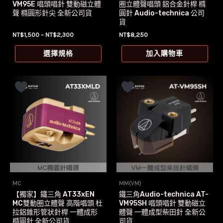
VM95E 唱頭唱針 雙動磁立體
圈立體聲唱頭 鋁合金針桿 橢
聲 橢圓形針尖 全新公司貨
圓針 Audio-technica 公司
貨
價
NT$
1,500
–
NT$
2,300
NT$
8,250
格
此
範
選擇規格
加入購物車
圍：
產
NT$1,500
品
到
NT$2,300
有
多
種
款
式。
可
在
產
MC
MM(VM)
品
【獨家】鐵三角 AT33xEN
鐵三角Audio-technica AT-
頁
MC雙動圈立體聲 高階唱頭 杜
VM95SH 唱頭唱針 雙動磁立
拉鋁錐形管狀針桿 一體成形
體聲 一體成型柴田針 全新公
面
橢圓針 全新公司貨
司貨