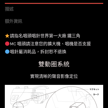
OC9XSH
描述
MC
額外資訊
雙
動
請指名唱頭唱針世界第一大廠 鐵三角
圈
MC 唱頭請注意您的擴大機、唱機是否支援
立
體
唱針屬消耗品，拆封恕不退換
聲
雙動圈系統
高
階
實現清晰的聲音影像定位
唱
頭
一
體