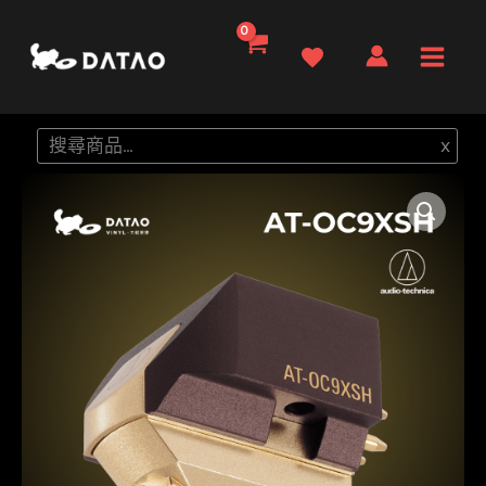
跳
至
Main
主
要
Men
搜
x
內
尋
容