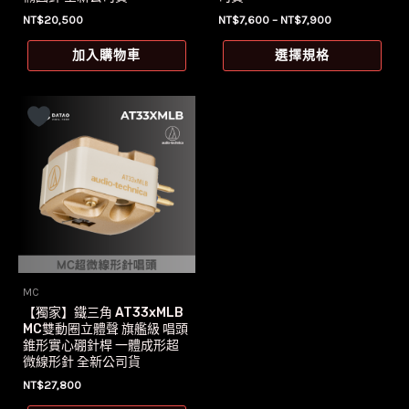
選
價
NT$
20,500
NT$
7,600
–
NT$
7,900
格
擇
此
範
加入購物車
選擇規格
選
圍：
產
NT$7,600
項
品
到
NT$7,900
有
多
種
款
式。
可
在
產
MC
品
【獨家】鐵三角 AT33xMLB
頁
MC雙動圈立體聲 旗艦級 唱頭
錐形實心硼針桿 一體成形超
面
微線形針 全新公司貨
選
NT$
27,800
擇