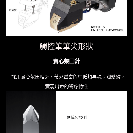
數
量
觸控筆筆尖形狀
實心柴田針
– 採用實心柴田唱針，帶來豐富的中低頻再現；硼懸臂，
實現出色的響應特性