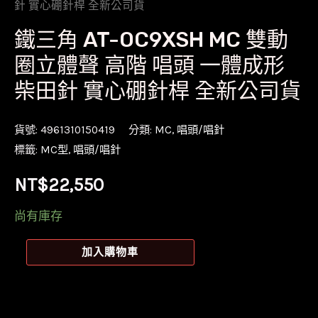
針 實心硼針桿 全新公司貨
鐵三角 AT-OC9XSH MC 雙動
圈立體聲 高階 唱頭 一體成形
柴田針 實心硼針桿 全新公司貨
貨號:
4961310150419
分類:
MC
,
唱頭/唱針
標籤:
MC型
,
唱頭/唱針
NT$
22,550
尚有庫存
鐵
加入購物車
三
角
AT-