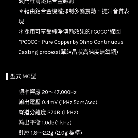
波門杜爾鐵鈷合金磁軛
＊藉由鋁合金機體抑制多餘震動，提升音質表
現
＊採用可享受純淨傳輸效果的PCOCC*線圈
*PCOCC= Pure Copper by Ohno Continuous
Casting process(單結晶狀高純度無氧銅)
▌
型式 MC型
頻率響應 20～47,000Hz
輸出電壓 0.4mV (1kHz,5cm/sec)
聲道分離度 27dB (1 kHz)
輸出平衡 1.0dB(1 kHz)
針壓 1.8～2.2g (2.0g 標準)