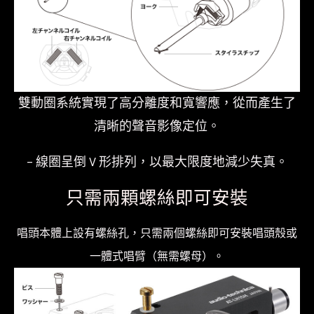
成
形
柴
田
針
雙動圈系統實現了高分離度和寬響應，從而產生了
實
清晰的聲音影像定位。
心
– 線圈呈倒 V 形排列，以最大限度地減少失真。
硼
針
只需兩顆螺絲即可安裝
桿
全
唱頭本體上設有螺絲孔，只需兩個螺絲即可安裝唱頭殼或
新
一體式唱臂（無需螺母）。
公
司
貨