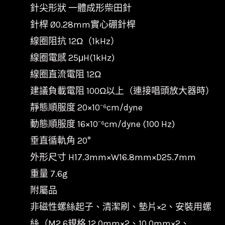
針尖形狀 一體成形柴田針
針桿 Ø0.28mm實心硼針桿
線圈阻抗 12Ω（1kHz）
線圈電感 25μH(1kHz)
線圈直流電阻 12Ω
建議負載電阻 100Ω以上（連接唱頭放大器時）
靜態順服度 20×10⁻⁶cm/dyne
動態順服度 16×10⁻⁶cm/dyne (100 Hz)
垂直循軌角 20°
外形尺寸 H17.3mm×W16.8mm×D25.7mm
重量 7.6g
附屬品
非磁性螺絲起子、清潔刷、墊片×2、安裝用螺
絲（M2.6規格 12.0mm×2、10.0mm×2、