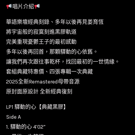
唱片介紹
育
恆
華語樂壇經典刻錄、多年以後再見姜育恆
-
將宇宙般的寂寞刻進黑膠軌道
典
完美重現憂鬱王子的最初感動
藏
多年以後再回首，那顆驛動的心依舊。
黑
讓我們再次跟往事乾杯，找回最初的一世情緣。
膠
套組典藏特惠價、四張專輯一次典藏
套
2025全新Remastered母帶音源
組 /
典
原封面原設計 全新經典復刻
藏
LP1 驛動的心【典藏黑膠】
編
Side A
號/180g/
1. 驛動的心 4’02”
華