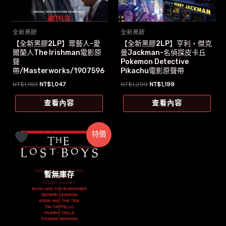
全新黑膠
全新黑膠
【全新黑膠2LP】眾藝人-愛
【全新黑膠2LP】亨利‧傑克
爾蘭人The Irishman電影原
曼Jackman-名偵探皮卡丘
聲
Pokemon Detective
帶/Masterworks/1907596
Pikachu電影原聲帶
9471
原
目
原
目
NT$
1,189
NT$
1,047
NT$
1,299
NT$
1,199
始
前
始
前
價
價
價
價
查看內容
查看內容
格：
格：
格：
格：
NT$1,189。
NT$1,047。
NT$1,299。
NT$1,199。
特價
暫無庫存