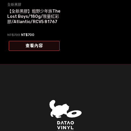
全新黑膠
【全新黑膠】粗野少年族The
Lost Boys/180g/限量紅彩
膠/Atlantic/RCV5 81767
原
目
NT$
739
NT$
700
始
前
價
價
查看內容
格：
格：
NT$739。
NT$700。