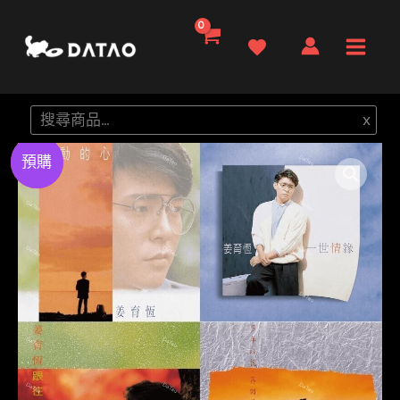
跳
至
Main
主
要
Men
搜
x
內
尋
容
Preorder
特價