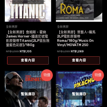
全新黑膠
全新黑膠
【全新黑膠】詹姆斯‧霍納
【全新黑膠】眾藝人-羅馬
James Horner-鐵達尼號電
2LP電影原聲帶
影原聲帶Titanic(2LP首批限
Roma/180g/Music On
量藍色彩膠)/180g
Vinyl/MOVATM 250
原
目
原
目
NT$
1,209
NT$
1,105
NT$
1,299
NT$
1,269
始
前
始
前
價
價
價
價
查看內容
查看內容
格：
格：
格：
格：
NT$1,209。
NT$1,105。
NT$1,299。
NT$1,269。
特價
特價
暫無庫存
暫無庫存