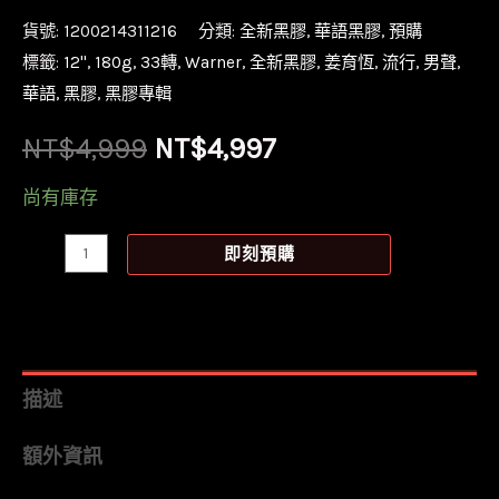
貨號:
1200214311216
分類:
全新黑膠
,
華語黑膠
,
預購
標籤:
12''
,
180g
,
33轉
,
Warner
,
全新黑膠
,
姜育恆
,
流行
,
男聲
,
華語
,
黑膠
,
黑膠專輯
原
目
NT$
4,999
NT$
4,997
始
前
尚有庫存
價
價
【預
即刻預購
購】
格：
格：
【全
NT$4,999。
NT$4,997。
新
黑
描述
膠
額外資訊
4LP】
姜