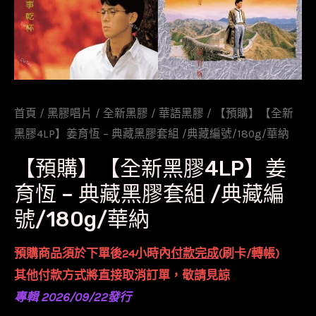
首頁
/
黑膠唱片
/
全新黑膠
/
華語黑膠
/ 【預購】【全新
黑膠4LP】姜育恆 – 典藏黑膠套組 /典藏編號/180g/華納
【預購】【全新黑膠4LP】姜
育恆 – 典藏黑膠套組 /典藏編
號/180g/華納
預購商品須於下單後24小時內
付款完成
(刷卡/轉帳)
其他付款方式將直接取消訂單，敬請見諒
專輯 2026/09/22發行