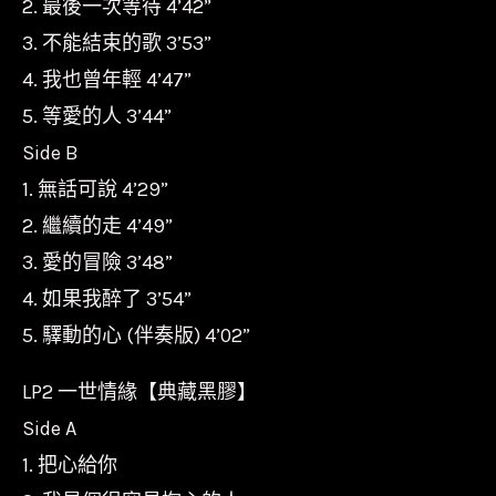
2. 最後一次等待 4’42”
納
3. 不能結束的歌 3’53”
數
4. 我也曾年輕 4’47”
量
5. 等愛的人 3’44”
Side B
1. 無話可說 4’29”
2. 繼續的走 4’49”
3. 愛的冒險 3’48”
4. 如果我醉了 3’54”
5. 驛動的心 (伴奏版) 4’02”
LP2 一世情緣【典藏黑膠】
Side A
1. 把心給你