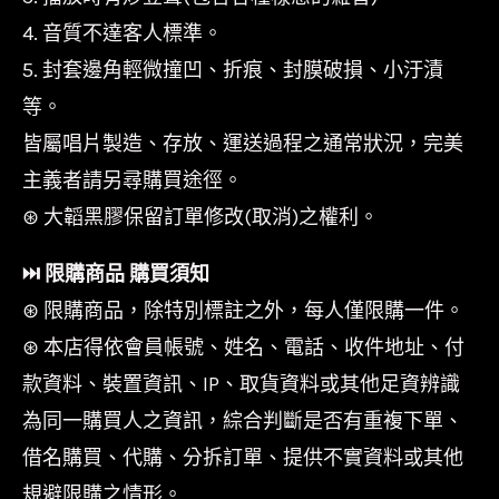
4. 音質不達客人標準。
5. 封套邊角輕微撞凹、折痕、封膜破損、小汙漬
等。
皆屬唱片製造、存放、運送過程之通常狀況，完美
主義者請另尋購買途徑。
⊛ 大韜黑膠保留訂單修改(取消)之權利。
⏭︎ 限購商品 購買須知
⊛ 限購商品，除特別標註之外，每人僅限購一件。
⊛ 本店得依會員帳號、姓名、電話、收件地址、付
款資料、裝置資訊、IP、取貨資料或其他足資辨識
為同一購買人之資訊，綜合判斷是否有重複下單、
借名購買、代購、分拆訂單、提供不實資料或其他
規避限購之情形。