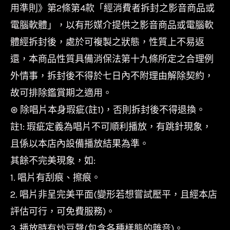
用準則》第2條第4款「經消費者拆封之影音商品或
電腦軟體」，以有形媒介提供之影音商品或電腦軟
體經拆封後，處於可複製之狀態，性質上不易返
還，本商品性質具備消保法第十九條所定之合理例
外情事，拆封後不得於七日內不附理由解除契約，
故可排除鑑賞期之適用。
⊛ 除唱片本身瑕疵(註1)，否則拆封後不得退換。
註1: 瑕疵定義為唱片不可順利播放，有跳針現象，
且係以本店內設備播放結果為準。
其餘不完美現象，如:
1. 唱片有刮痕、擦痕。
2. 唱片非呈完美平面(變形若想嘗試壓平，且經本店
評估可行，可免費服務)。
3. 播放時有炒豆聲(包含各種樣態的雜音)。