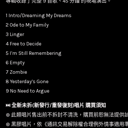
專輯收錄了完整 9 首歌、45 分鐘 的現場演出。
1 Intro/Dreaming My Dreams
2 Ode to My Family
3 Linger
4 Free to Decide
5 I’m Still Remembering
6 Empty
7 Zombie
8 Yesterday’s Gone
9 No Need to Argue
⏭︎ 全新未拆(新發行/重發復刻)唱片 購買須知
⊛ 此類唱片售出前不拆封不清洗，購買前恕無法提供
⊛ 黑膠唱片，依《通訊交易解除權合理例外情事適用