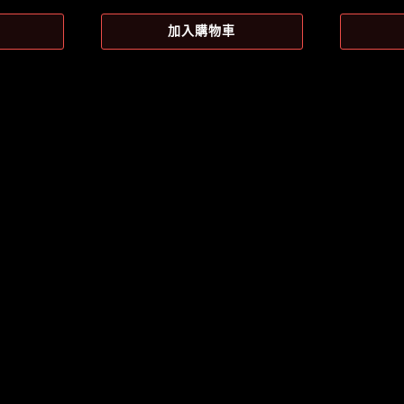
始
價
加入購物車
格
。
NT$