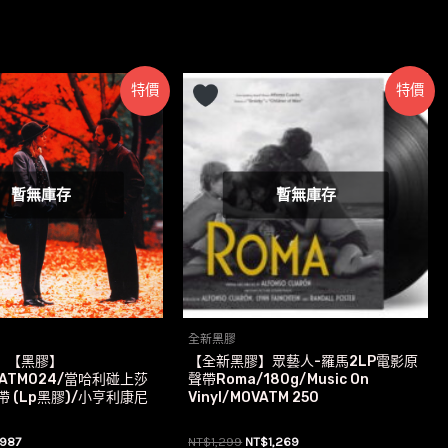
特價
特價
暫無庫存
暫無庫存
全新黑膠
】【黑膠】
【全新黑膠】眾藝人-羅馬2LP電影原
VATM024/當哈利碰上莎
聲帶Roma/180g/Music On
帶 (Lp黑膠)/小亨利康尼
Vinyl/MOVATM 250
目
原
目
987
NT$
1,299
NT$
1,269