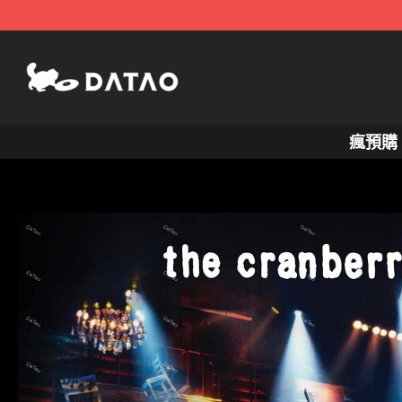
跳
至
主
要
內
瘋預購
容