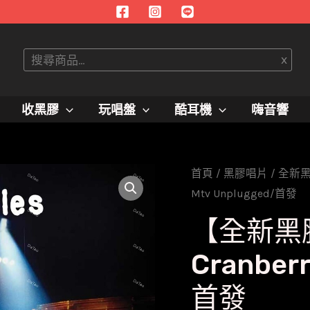
搜
x
尋
收黑膠
玩唱盤
酷耳機
嗨音響
首頁
/
黑膠唱片
/
全新
Mtv Unplugged/首發
【全新黑
Cranber
首發