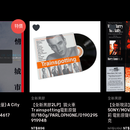
特價
全新黑膠
全新黑膠
 A City
【全新黑膠2LP】猜火車
【全新現貨
Trainspotting電影原聲
SONY/MO
4617
帶/180g/PARLOPHONE/0190295
莉 電影原聲
919948
克
原
NT$
896
NT$
1,192
NT$