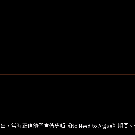
合
唱
團
The
Cranberries-
Mtv
Unplugged/
首
發
數
量
nplugged》演出，當時正值他們宣傳專輯《No Need to 