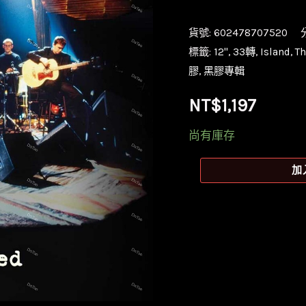
貨號:
602478707520
標籤:
12''
,
33轉
,
Island
,
T
膠
,
黑膠專輯
NT$
1,197
尚有庫存
【全
加
新
黑
膠】
小
紅
莓