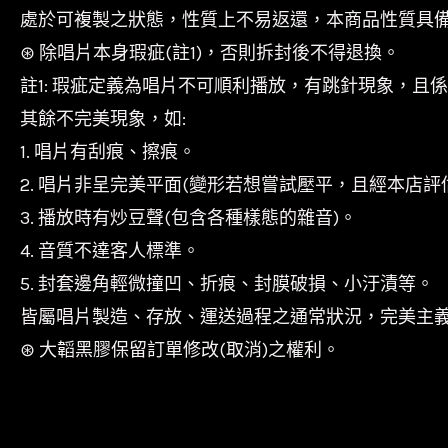
處於可複製之狀態，性質上不易返還，本商品性質具
⊛ 除唱片本身瑕疵(註1)，否則拆封後不得退換。
註1: 瑕疵定義為唱片不可順利播放，有跳針現象，且
其餘不完美現象，如:
1. 唱片有刮痕、擦痕。
2. 唱片非呈完美平面(變形若想嘗試壓平，且經本店評
3. 播放時有炒豆聲(包含各種樣態的雜音)。
4. 音質不達客人標準。
5. 封套邊角輕微撞凹、折痕、封膜破損、小汙漬等。
皆屬唱片製造、存放、運送過程之通常狀況，完美主
⊛ 大韜黑膠保留訂單修改(取消)之權利。