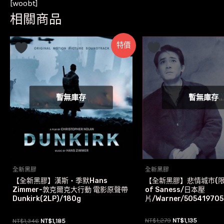
[woobt]
相關商品
特價
暫無庫存
暫無庫存
全新黑膠
全新黑膠
【全新黑膠】悲情城市(限量)
【全新黑膠】漢斯‧季默Hans
of Saness/日本壓
Zimmer-敦克爾克大行動 電影原聲帶
片/Warner/505419705
Dunkirk(2LP)/180g
原
目
原
目
NT$
1,279
NT$
1,135
NT$
1,346
NT$
1,185