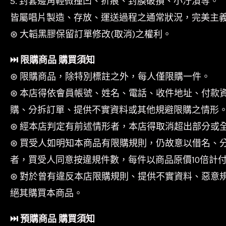
5. 封套邊角輕微撞凹、折痕、封膜破損、小汙漬等。
皆屬唱片製造、存放、運送過程之通常狀況，完美主
⊛ 大韜黑膠保留訂單修改(取消)之權利。
⏭︎ 限購商品 購買須知
⊛ 限購商品，除特別標註之外，每人僅限購一件。
⊛ 本店得依會員帳號、姓名、電話、收件地址、付款
購、分拆訂單、提供不實資料或其他規避限購之情形
⊛ 經本店判定有前述情形者，本店得取消超出部分或
⊛ 買受人如明知本商品有限購規則，仍故意以借名、
者，買受人同意按違規件數，每件以商品原價10倍計
⊛ 對於曾有違反本店限購規則、提供不實資料、惡意
絕其購買本商品。
⏭︎ 預購商品 購買須知