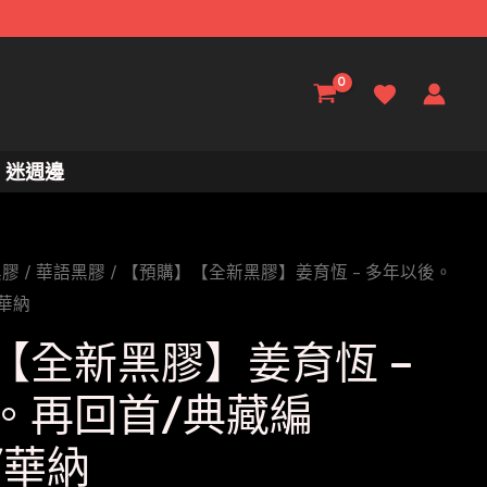
迷週邊
黑膠
/
華語黑膠
/ 【預購】【全新黑膠】姜育恆 – 多年以後。
/華納
【全新黑膠】姜育恆 –
。再回首/典藏編
/華納