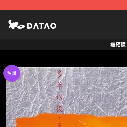
跳
至
主
要
內
瘋預購
容
Preorder
特價