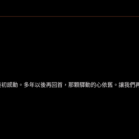
黑
膠】
姜
育
恆
-
多
年
以
最初感動。多年以後再回首，那顆驛動的心依舊。讓我們
後。
再
回
首/
典
藏