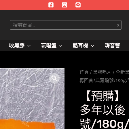
搜
x
尋
收黑膠
玩唱盤
酷耳機
嗨音響
首頁
/
黑膠唱片
/
全新
再回首/典藏編號/180g
【預購】
多年以後
號/180g