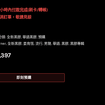
4小時內
付款完成
(刷卡/轉帳)
消訂單，敬請見諒
分類:
全新黑膠
,
華語黑膠
,
預購
ner
,
全新黑膠
,
姜育恆
,
流行
,
男聲
,
華語
,
黑膠
,
黑膠專輯
目
1,397
前
價
即刻預購
格：
,399。
NT$1,397。