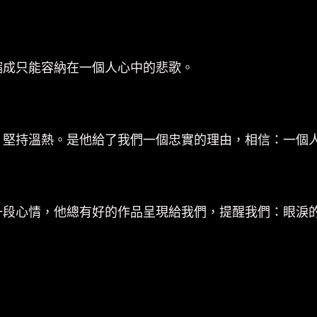
編
？
號/180g/
華
縮成只能容納在一個人心中的悲歌。
納
數
量
，堅持溫熱。是他給了我們一個忠實的理由，相信：一個
一段心情，他總有好的作品呈現給我們，提醒我們：眼淚