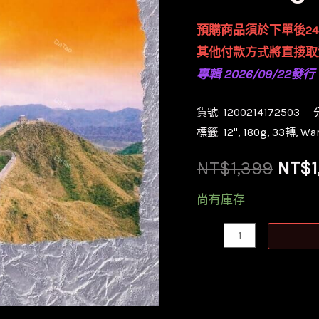
預購商品須於下單後2
其他付款方式將直接取
專輯 2026/09/22發行
貨號:
1200214172503
標籤:
12''
,
180g
,
33轉
,
War
原
NT$
1,399
NT$
始
尚有庫存
價
【預
購】
格：
【全
NT$1
新