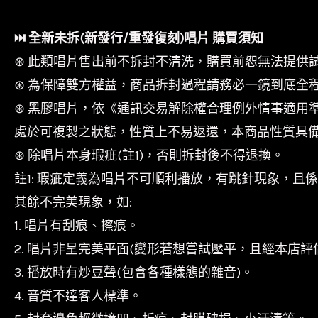
⏭︎ 全新未拆(新發行/重發復刻)唱片 購買須知
⊛ 此類唱片售出前不拆封不清洗，購買前恕無法提供
⊛ 為保障雙方權益，商品拆封過程請務必一鏡到底全
⊛ 黑膠唱片，依《通訊交易解除權合理例外情事適用
處於可複製之狀態，性質上不易返還，本商品性質具
⊛ 除唱片本身瑕疵(註1)，否則拆封後不得退換。
註1: 瑕疵定義為唱片不可順利播放，有跳針現象，且
其餘不完美現象，如:
1. 唱片有刮痕、擦痕。
2. 唱片非呈完美平面(變形若想嘗試壓平，且經本店評
3. 播放時有炒豆聲(包含各種樣態的雜音)。
4. 音質不達客人標準。