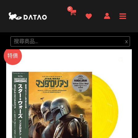
跳
至
Main
主
要
Men
搜
x
內
尋
容
特價