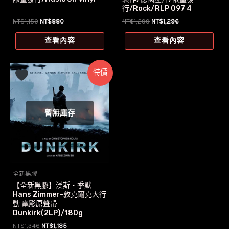
行/Rock/RLP 097 4
原
目
原
目
NT$
1,150
NT$
880
NT$
1,299
NT$
1,296
始
前
始
前
價
價
價
價
查看內容
查看內容
格：
格：
格：
格：
NT$1,150。
NT$880。
NT$1,299。
NT$1,296。
特價
暫無庫存
全新黑膠
【全新黑膠】漢斯‧季默
Hans Zimmer-敦克爾克大行
動 電影原聲帶
Dunkirk(2LP)/180g
原
目
NT$
1,346
NT$
1,185