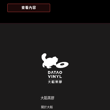
始
前
價
價
查看內容
格：
格：
NT$1,346。
NT$1,185。
大韜黑膠
關於大韜