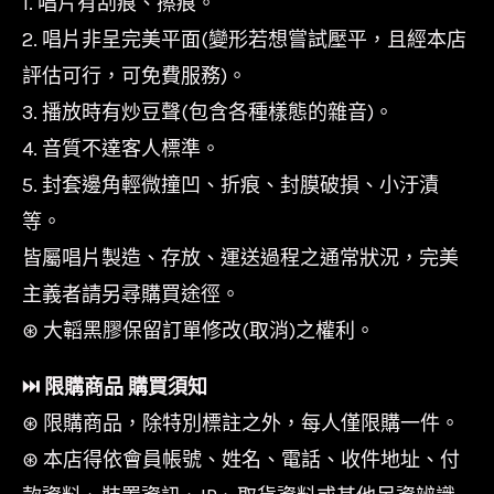
1. 唱片有刮痕、擦痕。
2. 唱片非呈完美平面(變形若想嘗試壓平，且經本店
評估可行，可免費服務)。
3. 播放時有炒豆聲(包含各種樣態的雜音)。
4. 音質不達客人標準。
5. 封套邊角輕微撞凹、折痕、封膜破損、小汙漬
等。
皆屬唱片製造、存放、運送過程之通常狀況，完美
主義者請另尋購買途徑。
⊛ 大韜黑膠保留訂單修改(取消)之權利。
⏭︎ 限購商品 購買須知
⊛ 限購商品，除特別標註之外，每人僅限購一件。
⊛ 本店得依會員帳號、姓名、電話、收件地址、付