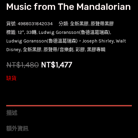
Music from The Mandalorian
貨號:
4988031842034
分類:
全新黑膠
,
原聲帶黑膠
標籤:
12''
,
33轉
,
Ludwig Goransson(魯德溫葛瑞森)
,
Ludwig Goransson(魯德溫葛瑞森)，Joseph Shirley
,
Walt
Disney
,
全新黑膠
,
原聲帶/音樂劇
,
彩膠
,
黑膠專輯
原
目
NT$
1,480
NT$
1,477
始
前
缺貨
價
價
格：
格：
描述
NT$1,480。
NT$1,477。
額外資訊