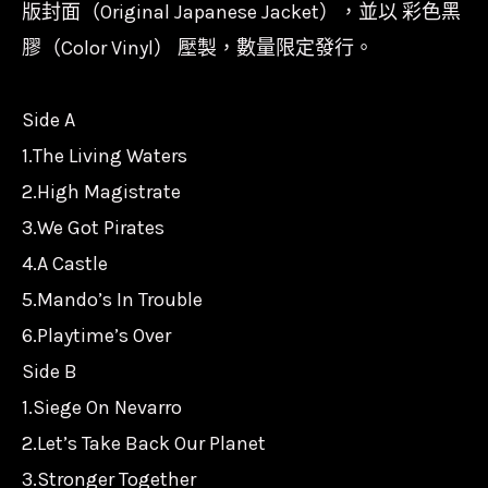
版封面（Original Japanese Jacket），並以 彩色黑
膠（Color Vinyl） 壓製，數量限定發行。
Side A
1.The Living Waters
2.High Magistrate
3.We Got Pirates
4.A Castle
5.Mando’s In Trouble
6.Playtime’s Over
Side B
1.Siege On Nevarro
2.Let’s Take Back Our Planet
3.Stronger Together