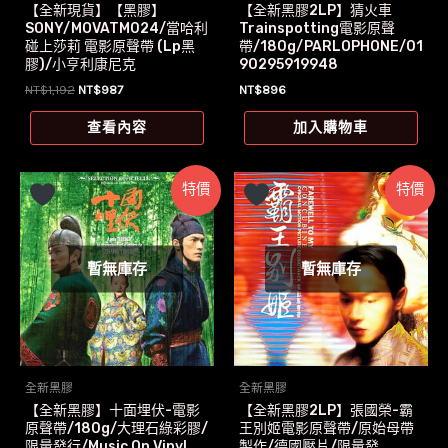
【全新現貨】【黑膠】
【全新黑膠2LP】猜火車
SONY/MOVATM024/當哈利
Trainspotting電影原聲
碰上莎莉 電影原聲帶 (Lp黑
帶/180g/PARLOPHONE/01
膠)/小亨利康尼克
90295919948
原
目
NT$
1,192
NT$
987
NT$
896
始
前
價
價
查看內容
加入購物車
格：
格：
NT$1,192。
NT$987。
特價
特價
暫無庫存
暫無庫存
全新黑膠
全新黑膠
【全新黑膠】十面埋伏-電影
【全新黑膠2LP】張國榮-霸
原聲帶/180g/大理石綠彩膠/
王別姬電影原聲帶/原始母帶
限量發行/Music On Vinyl
製作/德國壓片/限量發