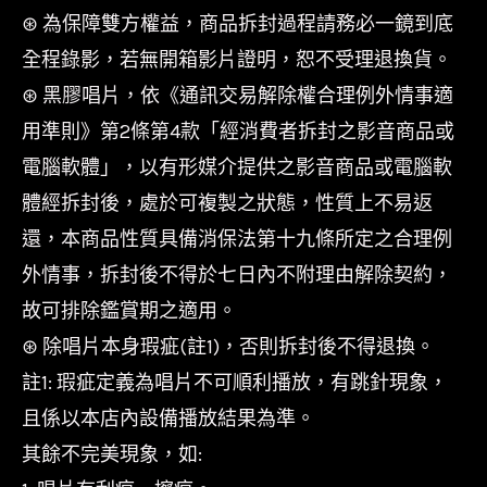
⊛ 為保障雙方權益，商品拆封過程請務必一鏡到底
全程錄影，若無開箱影片證明，恕不受理退換貨。
⊛ 黑膠唱片，依《通訊交易解除權合理例外情事適
用準則》第2條第4款「經消費者拆封之影音商品或
電腦軟體」，以有形媒介提供之影音商品或電腦軟
體經拆封後，處於可複製之狀態，性質上不易返
還，本商品性質具備消保法第十九條所定之合理例
外情事，拆封後不得於七日內不附理由解除契約，
故可排除鑑賞期之適用。
⊛ 除唱片本身瑕疵(註1)，否則拆封後不得退換。
註1: 瑕疵定義為唱片不可順利播放，有跳針現象，
且係以本店內設備播放結果為準。
其餘不完美現象，如: