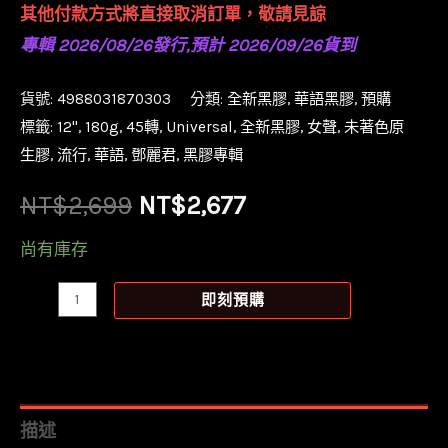
其他付款方式將直接取消訂單，敬請見諒
專輯 2026/08/26發行,預計 2026/09/26貨到
貨號:
4988031870303
分類:
全新黑膠
,
華語黑膠
,
預購
標籤:
12''
,
180g
,
45轉
,
Universal
,
全新黑膠
,
女聲
,
未著色原
生膠
,
流行
,
華語
,
鄧麗君
,
黑膠專輯
原
目
NT$
2,699
NT$
2,677
始
前
尚有庫存
價
價
【預
即刻預購
購】
格：
格：
【全
NT$2,699。
NT$2,677。
新
限
描述