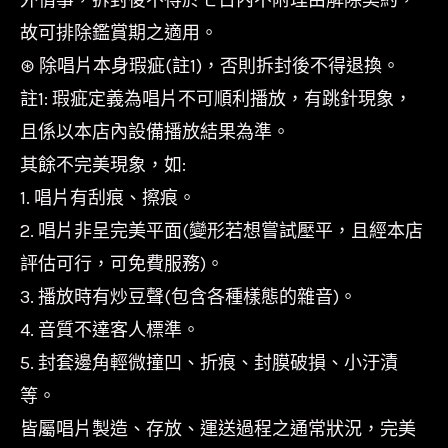
故可排除鑑賞期之適用。
⊛ 除唱片本身瑕疵(註1)，否則拆封後不得退換。
註1: 瑕疵定義為唱片不可順利播放，有跳針現象，
且係以本店內設備播放結果為準。
其餘不完美現象，如:
1. 唱片有刮痕、擦痕。
2. 唱片非呈完美平面(變形若想嘗試壓平，且經本店
評估可行，可免費服務)。
3. 播放時有炒豆聲(包含各種樣態的雜音)。
4. 音質不達客人標準。
5. 封套邊角輕微撞凹、折痕、封膜破損、小汙漬
等。
皆屬唱片製造、存放、運送過程之通常狀況，完美