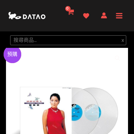
跳
至
Main
主
要
Men
搜
x
內
尋
容
Preorder
特價