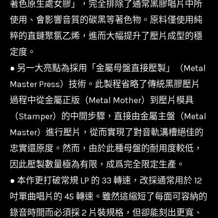
著色原生處女膠」，完全排除了通常黑膠唱片中所
使用、會影響音質的碳黑等著色物。原料僅使用純
粹的直鏈聚氯乙烯，進而大幅提升了壓片成型的穩
定度。
● 另一大亮點為採用「金屬母盤直接壓製」（Metal
Master Press）技術。此製程省略了傳統黑膠壓片
過程中從金屬正版（Metal Mother）到壓片模具
（Stamper）的中間步驟，直接由金屬主盤（Metal
Master）進行壓片，從而實現了對音軌溝槽絕佳的
忠實還原度。然而，由於此種母盤的耐用度較低，
因此壓製數量極為有限，成爲完全限定生產。
● 本作更打破常規 LP 的 33 轉速，改採通常用於 12
吋單曲唱片的 45 轉速。雖然這縮短了每面可容納的
錄音時間而必須採 2 片裝規格，但卻能刻出更寬、