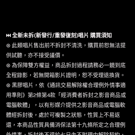
⏭︎ 全新未拆(新發行/重發復刻)唱片 購買須知
⊛ 此類唱片售出前不拆封不清洗，購買前恕無法提
供試聽，亦不接受議價。
⊛ 為保障雙方權益，商品拆封過程請務必一鏡到底
全程錄影，若無開箱影片證明，恕不受理退換貨。
⊛ 黑膠唱片，依《通訊交易解除權合理例外情事適
用準則》第2條第4款「經消費者拆封之影音商品或
電腦軟體」，以有形媒介提供之影音商品或電腦軟
體經拆封後，處於可複製之狀態，性質上不易返
還，本商品性質具備消保法第十九條所定之合理例
外情事，拆封後不得於七日內不附理由解除契約，