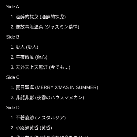
Side A
1. 酒醉的探戈 (酒醉的探戈)
2. 像故事般温柔 (ジャスミン慕情)
Side B
1. 愛人 (愛人)
2. 午夜微風 (傷心)
3. 天外天上天無涯 (今でも…)
Side C
1. 夏日聖誕 (MERRY X’MAS IN SUMMER)
2. 非龍非彲 (夜霧のハウスマヌカン)
Side D
1. 不著痕跡 (ノスタルジア)
2. 心路過黄昏 (黄昏)