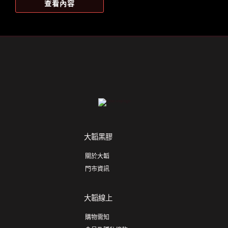
價
價
查看內容
格：
格：
NT$1,346。
NT$1,185。
大韜黑膠
關於大韜
門市資訊
大韜線上
購物需知