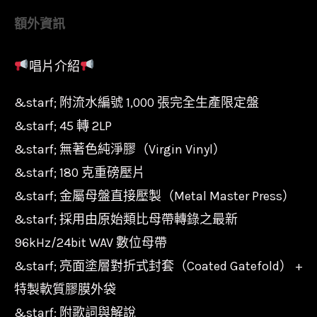
量
額外資訊
無
著
唱片介紹
色
純
&starf; 附流水編號 1,000 張完全生產限定盤
淨
&starf; 45 轉 2LP
膠
&starf; 無著色純淨膠（Virgin Vinyl）
2LP】
&starf; 180 克重磅壓片
鄧
&starf; 金屬母盤直接壓製（Metal Master Press）
麗
&starf; 採用由原始類比母帶轉錄之最新
君
96kHz/24bit WAV 數位母帶
Teresa
Teng
&starf; 亮面塗層對折式封套（Coated Gatefold） +
-
特製軟質膠膜外袋
酒
&starf; 附歌詞與解說