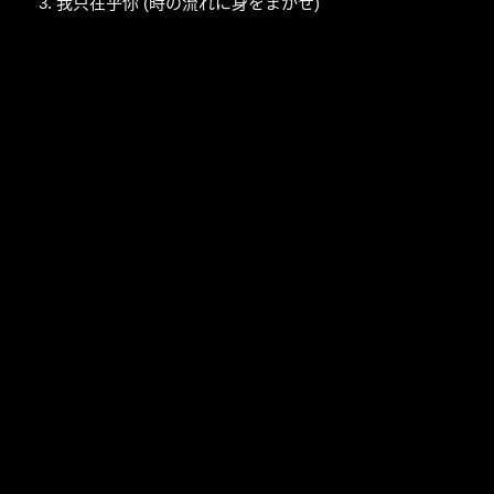
3. 我只在乎你 (時の流れに身をまかせ)