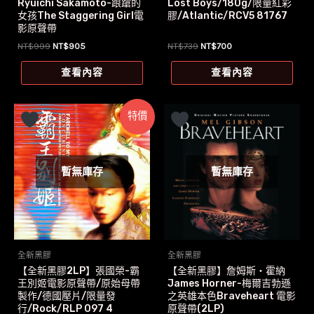
Ryuichi Sakamoto-踉蹌的
Lost Boys/180g/限量紅彩
女孩The Staggering Girl電
膠/Atlantic/RCV5 81767
影原聲帶
原
目
原
目
NT$
999
NT$
905
NT$
739
NT$
700
始
前
始
前
價
價
價
價
查看內容
查看內容
格：
格：
格：
格：
NT$999。
NT$905。
NT$739。
NT$700。
特價
暫無庫存
暫無庫存
全新黑膠
全新黑膠
【全新黑膠2LP】張國榮-霸
【全新黑膠】詹姆斯‧霍納
王別姬電影原聲帶/原始母帶
James Horner-梅爾吉勃遜
製作/德國壓片/限量發
之英雄本色Braveheart 電影
行/Rock/RLP 097 4
原聲帶(2LP)