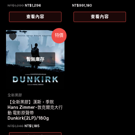
原
目
NT$
1,299
NT$
1,296
NT$
991,180
始
前
價
價
查看內容
查看內容
格：
格：
NT$1,299。
NT$1,296。
特價
暫無庫存
全新黑膠
【全新黑膠】漢斯‧季默
Hans Zimmer-敦克爾克大行
動 電影原聲帶
Dunkirk(2LP)/180g
原
目
NT$
1,346
NT$
1,185
始
前