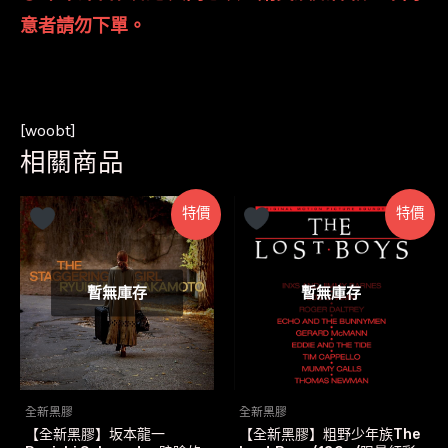
意者請勿下單。
[woobt]
相關商品
特價
特價
暫無庫存
暫無庫存
全新黑膠
全新黑膠
【全新黑膠】坂本龍一
【全新黑膠】粗野少年族The