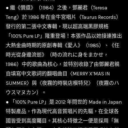
醉
● 繼《償還》（1984）之後，鄧麗君（Teresa
的
Teng）於 1986 年在金牛宮唱片（Taurus Records）
探
發行的第二張中文專輯，現以超高端黑膠規格
戈/PROT7418/Universal
「100% Pure LP」隆重登場！本張作品以她接連推出
數
大熱金曲時期的原創專輯《愛人》（1985）、《任
量
時光從身邊流逝》（時の流れに身をまかせ，
1986）中的歌曲為核心，並特別收錄了由鄧麗君親
自填寫中文歌詞的翻唱曲目〈MERRY X’MAS IN
SUMMER〉與〈夜霧的時裝店模特兒〉（夜霧のハ
ウスマヌカン）。
● 「100% Pure LP」是 2012 年問世的 Made in Japan
特製產品，作為現代高音質唱片的先驅，在全球各
國皆受到高度矚目。其核心特徵之一便是採用「無