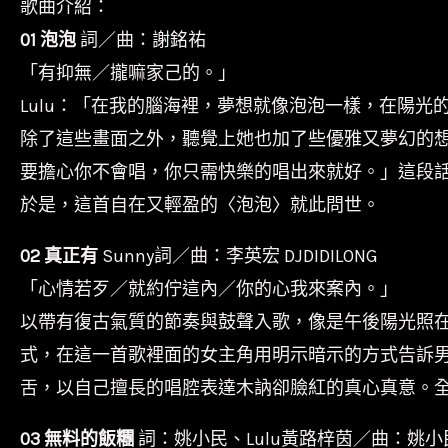
歌曲介紹：
01 泡泡
詞／曲：謝銘祐
「有抑無／攏嘛家己的。」
Lulu：「在我的腦海裡，夢想就像泡泡一樣，在陽
除了這些畫面之外，聽覺上她也加了些優雅又夢幻的想像
要擔心你不會唱，你只需快樂的唱出來就好。」這段話
於是，這首自在又輕盈的〈泡泡〉就此問世。
02 真正有
Sunny詞／曲：李英宏 DJDIDILONG
「心情若歹／就約佇這內／你的心我來案內。」
以帶有復古氣質的節奏與鼓聲入歌，像是午後陽光照在
式，在這一首歌裡面的女主角用明示暗示的方式告訴
舌，以自己擅長的唱腔表達木訥卻臉紅的真心真意。全
03 無料的飯糰
詞：姚小民、Lulu黃路梓茵／曲：姚小