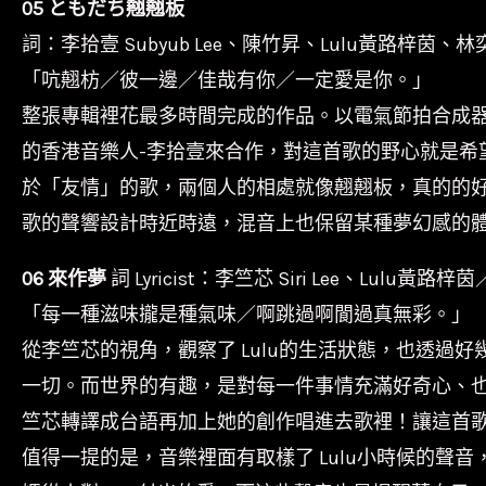
05 ともだち翹翹板
詞：李拾壹 Subyub Lee、陳竹昇、Lulu黃路梓茵、林奕
「吭翹枋／彼一邊／佳哉有你／一定愛是你。」
整張專輯裡花最多時間完成的作品。以電氣節拍合成器
的香港音樂人-李拾壹來合作，對這首歌的野心就是
於「友情」的歌，兩個人的相處就像翹翹板，真的的
歌的聲響設計時近時遠，混音上也保留某種夢幻感的
06 來作夢
詞 Lyricist：李竺芯 Siri Lee、Lulu黃路梓茵
「每一種滋味攏是種氣味／啊跳過啊閬過真無彩。」
從李竺芯的視角，觀察了 Lulu的生活狀態，也透過
一切。而世界的有趣，是對每一件事情充滿好奇心、也
竺芯轉譯成台語再加上她的創作唱進去歌裡！讓這首歌有
值得一提的是，音樂裡面有取樣了 Lulu小時候的聲音