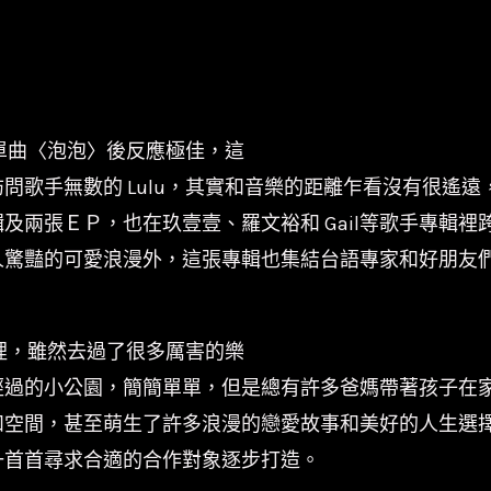
編
號/8011758/
亞
神
波單曲〈泡泡〉後反應極佳，這
數
歌手無數的 Lulu，其實和音樂的距離乍看沒有很遙遠，
量
及兩張ＥＰ，也在玖壹壹、羅文裕和 Gail等歌手專輯
驚豔的可愛浪漫外，這張專輯也集結台語專家和好朋友們，
行裡，雖然去過了很多厲害的樂
經過的小公園，簡簡單單，但是總有許多爸媽帶著孩子在
空間，甚至萌生了許多浪漫的戀愛故事和美好的人生選擇，
一首首尋求合適的合作對象逐步打造。