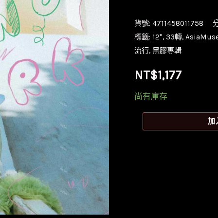
貨號:
4711458011758
標籤:
12''
,
33轉
,
AsiaMuse
流行
,
黑膠專輯
NT$
1,177
尚有庫存
【全
加
新
限
量
太
陽
色