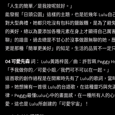
「人生的簡單／是我按呢就好。」
能發掘「日頭公園」這樣的主題，也是近幾年 Lulu
對大型典禮，她都只吃沒有包料的鹽飯糰，是為了避
的美好，總以為要添加各種元素在身上才顯得自己厲害
聊』的諧音，過去總是不甘心於沒事做跟無聊的她，
更是那種「簡單更美好」的知足，生活的品質不一定
04 可愛先森
詞： Lulu黃路梓茵／曲：許哲珮 Peggy H
「予我做你的／可愛小姐／我們可不可以在一起。」
這首歌的創作過程是在開案時先有了 Lulu的歌詞，
排，她想擁有一首很 Lulu的台語歌，在這種靈巧
律，Peggy最懂Lulu心中的畫面感，在一種所有
愛，這也是 Lulu所創建的「可愛宇宙」！