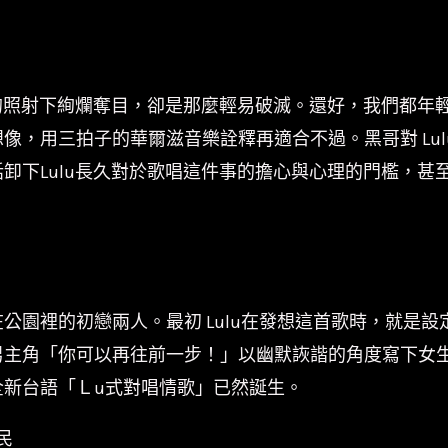
光的照射下絢爛奪目，卻是那麼輕易破滅。還好，我們都年
，用三拍子的華爾滋音樂詮釋再適合不過。黑哥對 Lulu
卸下Lulu長久對於歌唱這件事的擔心與心理的門檻，甚
公園裡的初戀兩人。最初 Lulu在發想這首歌時，就是
男主角「你可以再往前一步！」以幽默詼諧的角度寫下女
新台語「Ｌu式對唱情歌」已然誕生。
民