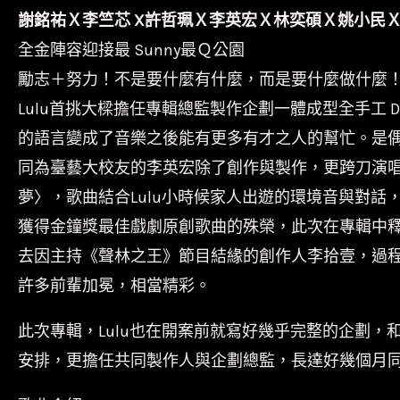
謝銘祐Ｘ李竺芯 X許哲珮Ｘ李英宏Ｘ林奕碩Ｘ姚小民
全金陣容迎接最 Sunny最Ｑ公園
勵志＋努力！不是要什麼有什麼，而是要什麼做什麼
Lulu首挑大樑擔任專輯總監製作企劃一體成型全手工 
的語言變成了音樂之後能有更多有才之人的幫忙。是偶
同為臺藝大校友的李英宏除了創作與製作，更跨刀演唱〈
夢〉，歌曲結合Lulu小時候家人出遊的環境音與對話
獲得金鐘獎最佳戲劇原創歌曲的殊榮，此次在專輯中釋
去因主持《聲林之王》節目結緣的創作人李拾壹，過
許多前輩加冕，相當精彩。
此次專輯，Lulu也在開案前就寫好幾乎完整的企劃，
安排，更擔任共同製作人與企劃總監，長達好幾個月