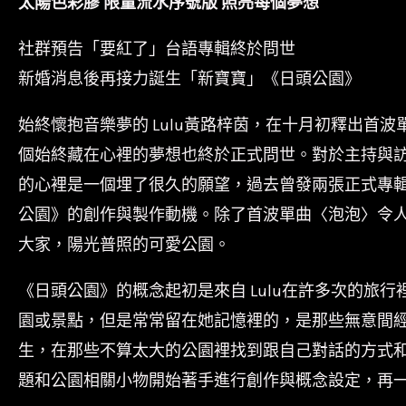
太陽色彩膠 限量流水序號版 照亮每個夢想
社群預告「要紅了」台語專輯終於問世
新婚消息後再接力誕生「新寶寶」《日頭公園》
始終懷抱音樂夢的 Lulu黃路梓茵，在十月初釋出首
個始終藏在心裡的夢想也終於正式問世。對於主持與訪問
的心裡是一個埋了很久的願望，過去曾發兩張正式專輯
公園》的創作與製作動機。除了首波單曲〈泡泡〉令人
大家，陽光普照的可愛公園。
《日頭公園》的概念起初是來自 Lulu在許多次的旅
園或景點，但是常常留在她記憶裡的，是那些無意間
生，在那些不算太大的公園裡找到跟自己對話的方式和
題和公園相關小物開始著手進行創作與概念設定，再