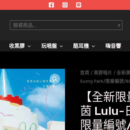
搜
x
尋
收黑膠
玩唱盤
酷耳機
嗨音響
首頁
/
黑膠唱片
/
全新
Sunny Park/限量編號/8
【全新限
茵 Lulu-
限量編號/