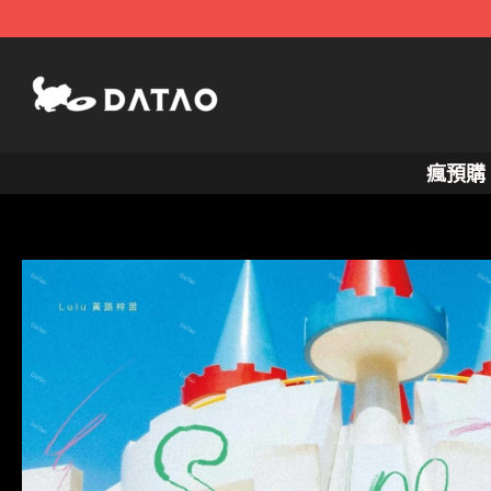
跳
至
主
要
內
瘋預購
容