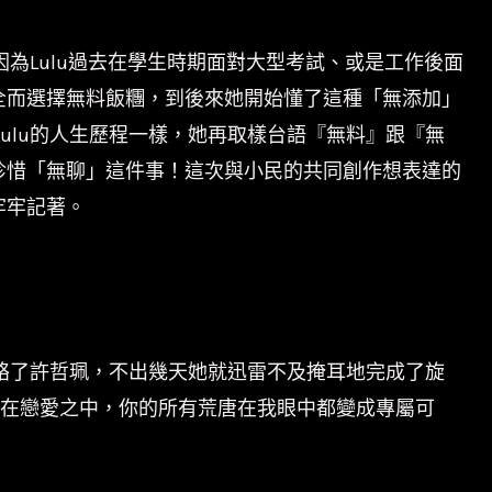
因為Lulu過去在學生時期面對大型考試、或是工作後面
全而選擇無料飯糰，到後來她開始懂了這種「無添加」
ulu的人生歷程一樣，她再取樣台語『無料』跟『無
珍惜「無聊」這件事！這次與小民的共同創作想表達的
牢牢記著。
聯絡了許哲珮，不出幾天她就迅雷不及掩耳地完成了旋
曲。在戀愛之中，你的所有荒唐在我眼中都變成專屬可