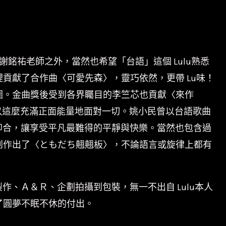
謝銘祐老師之外，當然也希望「台語」這個 Lulu熟悉
貢獻了合作曲〈可愛先森〉，靈巧依然，更帶 Lu味！
一圈。金曲獎後受到各界矚目的李竺芯也貢獻〈來作
可以這麼充滿正面能量地面對一切。姚小民曾以台語歌曲
即合，讓享受平凡最難得的平靜與快樂。當然也包含過
創作出了〈ともだち翹翹板〉，不論語言或旋律上都有
作、Ａ＆Ｒ、企劃拍攝到包裝，無一不出自 Lulu本人
了圓夢不眠不休的付出。