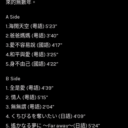
石
來的無數年。
數
A Side
量
1.海闊天空 (粵語) 5’23”
2.爸爸媽媽 (粵語) 3’40”
3.愛不容易說 (國語) 4’17”
4.和平與愛 (粵語) 3’25”
5.身不由己 (國語) 4’22”
B Side
1. 全是愛 (粵語) 4’39”
2. 情人 (粵語) 5’15”
3. 無無謂 (粵語) 2’04”
4. くちびるを奪いたい (日語) 4’09”
5. 遙かなる夢に ～Far away～(日語) 5’24”