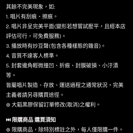
其餘不完美現象，如:
1. 唱片有刮痕、擦痕。
2. 唱片非呈完美平面(變形若想嘗試壓平，且經本店
評估可行，可免費服務)。
3. 播放時有炒豆聲(包含各種樣態的雜音)。
4. 音質不達客人標準。
5. 封套邊角輕微撞凹、折痕、封膜破損、小汙漬
等。
皆屬唱片製造、存放、運送過程之通常狀況，完美
主義者請另尋購買途徑。
⊛ 大韜黑膠保留訂單修改(取消)之權利。
⏭︎ 限購商品 購買須知
⊛ 限購商品，除特別標註之外，每人僅限購一件。