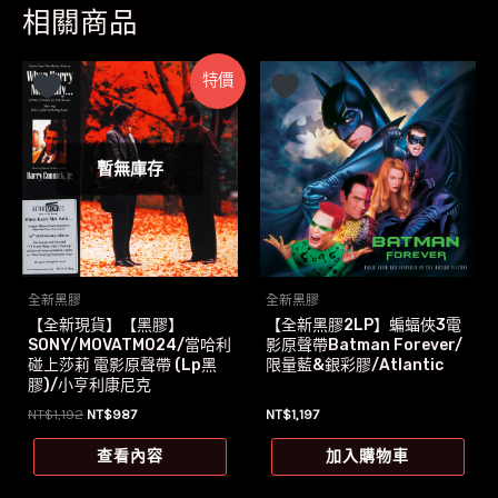
相關商品
特價
暫無庫存
全新黑膠
全新黑膠
【全新現貨】【黑膠】
【全新黑膠2LP】蝙蝠俠3電
SONY/MOVATM024/當哈利
影原聲帶Batman Forever/
碰上莎莉 電影原聲帶 (Lp黑
限量藍&銀彩膠/Atlantic
膠)/小亨利康尼克
原
目
NT$
1,192
NT$
987
NT$
1,197
始
前
價
價
查看內容
加入購物車
格：
格：
NT$1,192。
NT$987。