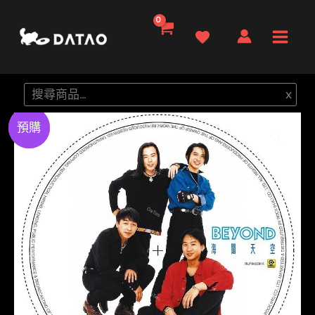
跳
至
Main
主
要
Men
搜
x
內
尋
容
Preorder
特價