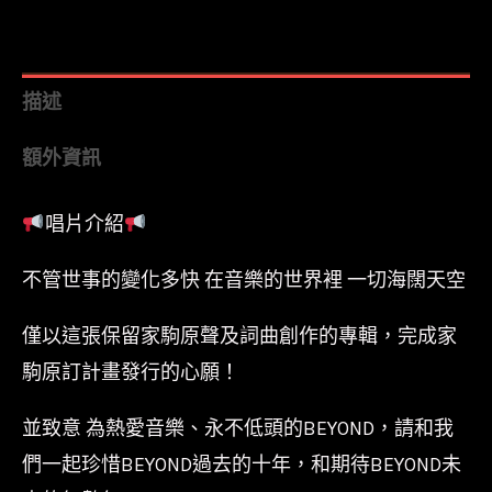
格：
格：
【全
NT$1,599。
NT$1,597。
新
限
描述
量
額外資訊
圖
片
唱片介紹
膠】
BEYOND
不管世事的變化多快 在音樂的世界裡 一切海闊天空
-
海
僅以這張保留家駒原聲及詞曲創作的專輯，完成家
闊
駒原訂計畫發行的心願！
天
並致意 為熱愛音樂、永不低頭的BEYOND，請和我
空/180g/4710149723758/
們一起珍惜BEYOND過去的十年，和期待BEYOND未
滾