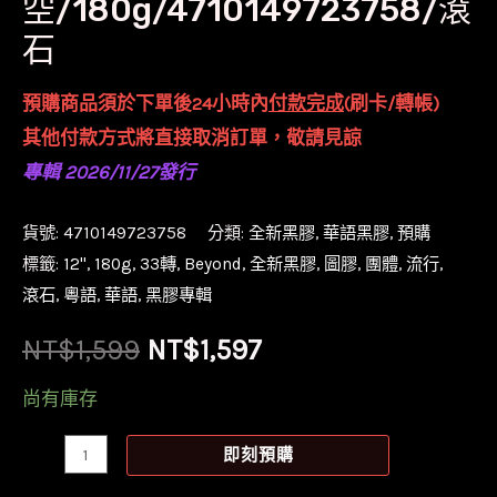
空/180g/4710149723758/滾
石
預購商品須於下單後24小時內
付款完成
(刷卡/轉帳)
其他付款方式將直接取消訂單，敬請見諒
專輯 2026/11/27發行
貨號:
4710149723758
分類:
全新黑膠
,
華語黑膠
,
預購
標籤:
12''
,
180g
,
33轉
,
Beyond
,
全新黑膠
,
圖膠
,
團體
,
流行
,
滾石
,
粵語
,
華語
,
黑膠專輯
原
目
NT$
1,599
NT$
1,597
始
前
尚有庫存
價
價
【預
即刻預購
購】