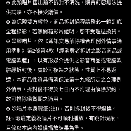
⊛ 此類唱片售出前不拆封不清洗，購買前恕無法提
供試聽，亦不接受議價。
⊛ 為保障雙方權益，商品拆封過程請務必一鏡到底
全程錄影，若無開箱影片證明，恕不受理退換貨。
⊛ 黑膠唱片，依《通訊交易解除權合理例外情事適
用準則》第2條第4款「經消費者拆封之影音商品或
電腦軟體」，以有形媒介提供之影音商品或電腦軟
體經拆封後，處於可複製之狀態，性質上不易返
還，本商品性質具備消保法第十九條所定之合理例
外情事，拆封後不得於七日內不附理由解除契約，
故可排除鑑賞期之適用。
⊛ 除唱片本身瑕疵(註1)，否則拆封後不得退換。
註1: 瑕疵定義為唱片不可順利播放，有跳針現象，
且係以本店內設備播放結果為準。