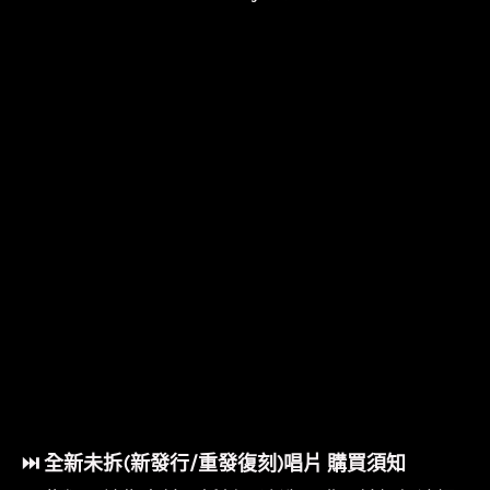
⏭︎ 全新未拆(新發行/重發復刻)唱片 購買須知