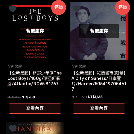
特價
特價
暫無庫存
暫無庫存
全新黑膠
全新黑膠
【全新黑膠】悲情城市(限量)
【全新黑膠】粗野少年族The
A City of Saness/日本壓
Lost Boys/180g/限量紅彩
片/Warner/505419705461
膠/Atlantic/RCV5 81767
7
原
目
原
目
NT$
1,279
NT$
1,135
NT$
739
NT$
700
始
前
始
前
價
價
價
價
查看內容
查看內容
格：
格：
格：
格：
NT$1,279。
NT$1,135。
NT$739。
NT$700。