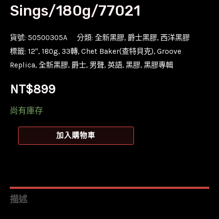
Sings/180g/77021
貨號:
50500305A
分類:
全新黑膠
,
爵士黑膠
,
西洋黑膠
標籤:
12''
,
180g
,
33轉
,
Chet Baker(查特貝克)
,
Groove
Replica
,
全新黑膠
,
爵士
,
男聲
,
英語
,
黑膠
,
黑膠專輯
NT$
899
尚有庫存
【全
加入購物車
新
黑
膠
+Bonus
描述
CD】