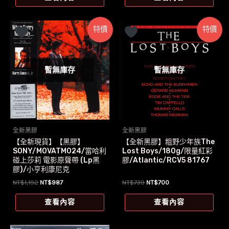
格：
格：
格：
格：
NT$1,159。
NT$1,028。
NT$1,100。
NT$917。
特價
特價
暫無庫存
暫無庫存
全新黑膠
全新黑膠
【全新現貨】【黑膠】
【全新黑膠】粗野少年族The
SONY/MOVATM024/當哈利
Lost Boys/180g/限量紅彩
碰上莎莉 電影原聲帶 (Lp黑
膠/Atlantic/RCV5 81767
膠)/小亨利康尼克
原
目
原
目
NT$
1,192
NT$
987
NT$
739
NT$
700
始
前
始
前
價
價
價
價
查看內容
查看內容
格：
格：
格：
格：
NT$1,192。
NT$987。
NT$739。
NT$700。