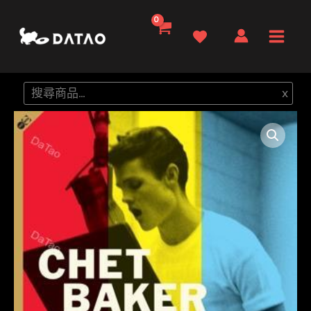
跳
至
Main
主
要
Men
搜
x
內
尋
容