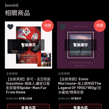
[woobt]
相關商品
特價
特價
暫無庫存
暫無庫存
全新黑膠
全新黑膠
【全新黑膠】麥可‧吉亞奇諾
【全新黑膠】Ennio
Giacchino-蜘蛛人:離家日電
Morricone-海上鋼琴師The
影原聲帶Spider-Man:Far
Legend Of 1900/180g/流
From Home
水編號/煙熏彩膠
原
目
原
目
NT$
1,159
NT$
1,028
NT$
1,100
NT$
917
始
前
始
前
價
價
價
價
查看內容
查看內容