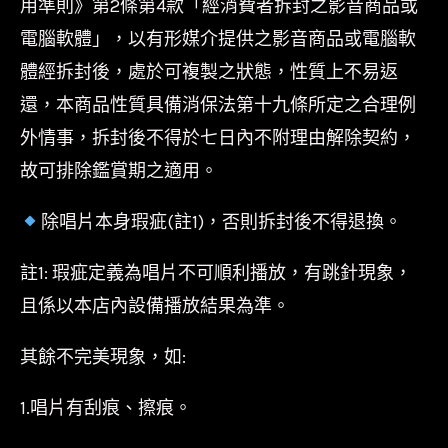
用準則》第2條第4款「經消費者拆封之影音商品或
電腦軟體」，以有形媒介提供之影音商品或電腦軟
體經拆封後，處於可複製之狀態，性質上不易返
還，本商品性質具備消保法第十九條所定之合理例
外情事，拆封後不得於七日內不附理由解除契約，
故可排除鑑賞期之適用。
除唱片本身瑕疵(註1)，否則拆封後不得退換。
註1: 瑕疵定義為唱片不可順利播放，有跳針現象，
且係以本店內設備播放結果為準。
其餘不完美現象，如:
1.唱片有刮痕、擦痕。