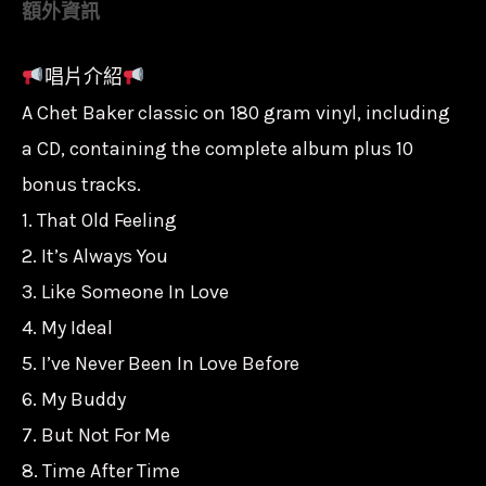
額外資訊
查
特
唱片介紹
貝
A Chet Baker classic on 180 gram vinyl, including
克
Chet
a CD, containing the complete album plus 10
Baker-
bonus tracks.
Chet
1. That Old Feeling
Baker
2. It’s Always You
Sings/180g/77021
3. Like Someone In Love
數
4. My Ideal
量
5. I’ve Never Been In Love Before
6. My Buddy
7. But Not For Me
8. Time After Time