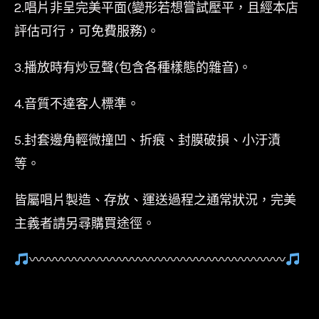
2.唱片非呈完美平面(變形若想嘗試壓平，且經本店
評估可行，可免費服務)。
3.播放時有炒豆聲(包含各種樣態的雜音)。
4.音質不達客人標準。
5.封套邊角輕微撞凹、折痕、封膜破損、小汙漬
等。
皆屬唱片製造、存放、運送過程之通常狀況，完美
主義者請另尋購買途徑。
〰〰〰〰〰〰〰〰〰〰〰〰〰〰〰〰〰〰〰〰