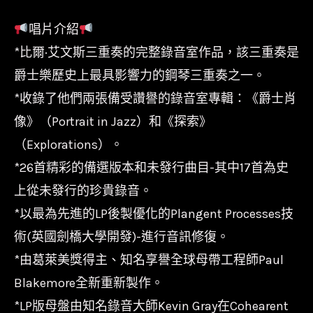
比
唱片介紹
爾
*比爾·艾文斯三重奏的完整錄音室作品，該三重奏是
艾
文
爵士樂歷史上最具影響力的鋼琴三重奏之一。
斯
*收錄了他們兩張備受讚譽的錄音室專輯：《爵士肖
三
像》（Portrait in Jazz）和《探索》
重
（Explorations）。
奏
*26首精彩的備選版本和未發行曲目-其中17首為史
Bill
上從未發行的珍貴錄音。
Evans
*以最為先進的LP後製優化的Plangent Processes技
Trio
術(英國劍橋大學開發)-進行音訊修復。
-
*由葛萊美獎得主、知名享譽全球母帶工程師Paul
Haunted
Blakemore全新重新製作。
Heart
*LP版母盤由知名錄音大師Kevin Gray在Cohearent
數