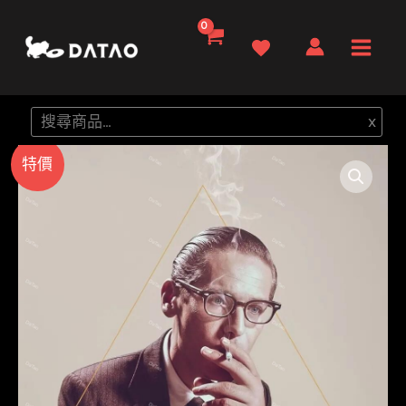
跳
至
Main
主
要
Men
搜
x
內
尋
容
特價