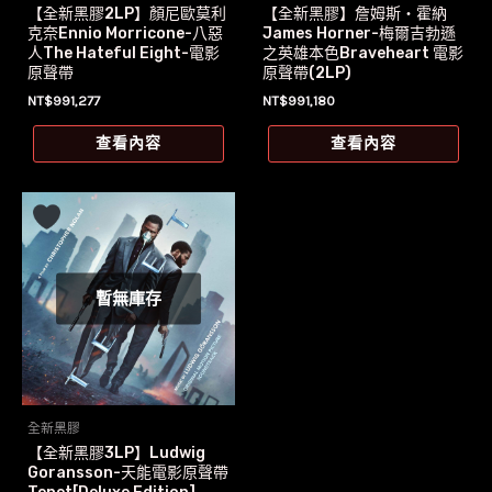
【全新黑膠2LP】顏尼歐莫利
【全新黑膠】詹姆斯‧霍納
克奈Ennio Morricone-八惡
James Horner-梅爾吉勃遜
人The Hateful Eight-電影
之英雄本色Braveheart 電影
原聲帶
原聲帶(2LP)
NT$
991,277
NT$
991,180
查看內容
查看內容
暫無庫存
全新黑膠
【全新黑膠3LP】Ludwig
Goransson-天能電影原聲帶