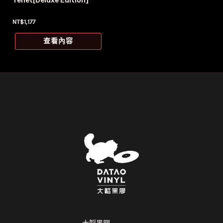
Tenet[Deluxe Edition]
NT$
1,177
查看內容