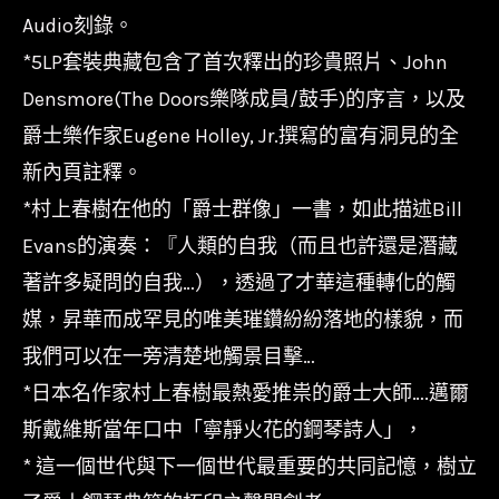
Audio刻錄。
量
*5LP套裝典藏包含了首次釋出的珍貴照片、John
Densmore(The Doors樂隊成員/鼓手)的序言，以及
爵士樂作家Eugene Holley, Jr.撰寫的富有洞見的全
新內頁註釋。
*村上春樹在他的「爵士群像」一書，如此描述Bill
Evans的演奏：『人類的自我（而且也許還是潛藏
著許多疑問的自我…），透過了才華這種轉化的觸
媒，昇華而成罕見的唯美璀鑽紛紛落地的樣貌，而
我們可以在一旁清楚地觸景目擊…
*日本名作家村上春樹最熱愛推祟的爵士大師….邁爾
斯戴維斯當年口中「寧靜火花的鋼琴詩人」，
* 這一個世代與下一個世代最重要的共同記憶，樹立