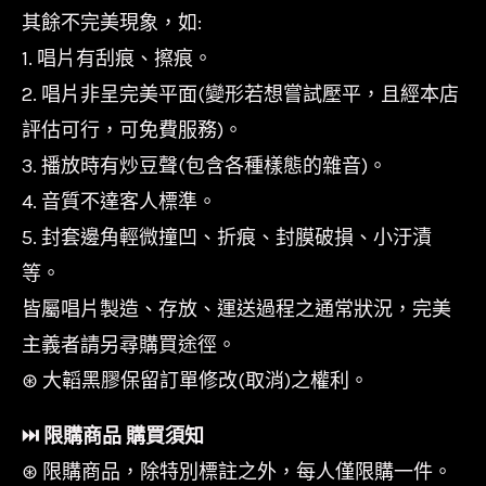
其餘不完美現象，如:
1. 唱片有刮痕、擦痕。
2. 唱片非呈完美平面(變形若想嘗試壓平，且經本店
評估可行，可免費服務)。
3. 播放時有炒豆聲(包含各種樣態的雜音)。
4. 音質不達客人標準。
5. 封套邊角輕微撞凹、折痕、封膜破損、小汙漬
等。
皆屬唱片製造、存放、運送過程之通常狀況，完美
主義者請另尋購買途徑。
⊛ 大韜黑膠保留訂單修改(取消)之權利。
⏭︎ 限購商品 購買須知
⊛ 限購商品，除特別標註之外，每人僅限購一件。