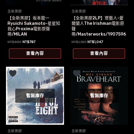
全新黑膠
全新黑膠
【全新黑膠】坂本龍一
【全新黑膠2LP】眾藝人-愛
Ryuichi Sakamoto-星星知
爾蘭人The Irishman電影原
我心Proxima電影原聲
聲
帶/MILAN
帶/Masterworks/1907596
9471
原
目
原
目
NT$
889
NT$
787
NT$
1,189
NT$
1,047
始
前
始
前
價
價
價
價
查看內容
查看內容
格：
格：
格：
格：
NT$889。
NT$787。
NT$1,189。
NT$1,047。
暫無庫存
暫無庫存
全新黑膠
全新黑膠