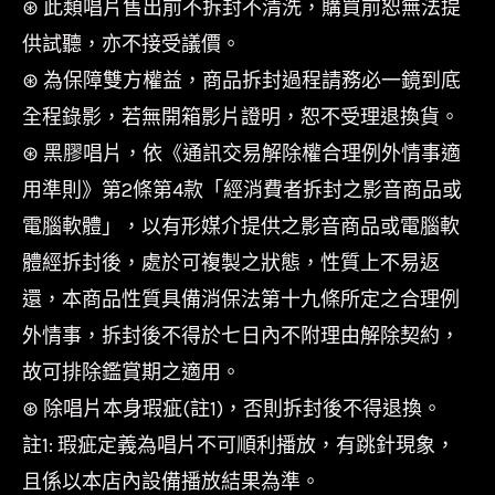
⊛ 此類唱片售出前不拆封不清洗，購買前恕無法提
供試聽，亦不接受議價。
⊛ 為保障雙方權益，商品拆封過程請務必一鏡到底
全程錄影，若無開箱影片證明，恕不受理退換貨。
⊛ 黑膠唱片，依《通訊交易解除權合理例外情事適
用準則》第2條第4款「經消費者拆封之影音商品或
電腦軟體」，以有形媒介提供之影音商品或電腦軟
體經拆封後，處於可複製之狀態，性質上不易返
還，本商品性質具備消保法第十九條所定之合理例
外情事，拆封後不得於七日內不附理由解除契約，
故可排除鑑賞期之適用。
⊛ 除唱片本身瑕疵(註1)，否則拆封後不得退換。
註1: 瑕疵定義為唱片不可順利播放，有跳針現象，
且係以本店內設備播放結果為準。