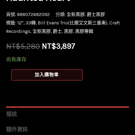
貨號:
888072682092
分類:
全新黑膠
,
爵士黑膠
標籤:
12''
,
33轉
,
Bill Evans Trio(比爾艾文斯三重奏)
,
Craft
Recordings
,
全新黑膠
,
爵士
,
黑膠
,
黑膠專輯
原
目
NT$
5,280
NT$
3,897
始
前
尚有庫存
價
價
【全
加入購物車
新
格：
格：
黑
NT$5,280。
NT$3,897。
膠
5LP
描述
盒
額外資訊
裝】