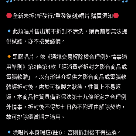
〰〰〰〰〰〰〰〰〰〰〰〰〰〰〰〰〰〰〰〰
全新未拆(新發行/重發復刻)唱片 購買須知
此類唱片售出前不拆封不清洗，購買前恕無法提
供試聽，亦不接受議價。
黑膠唱片，依《通訊交易解除權合理例外情事適
用準則》第2條第4款「經消費者拆封之影音商品或
電腦軟體」，以有形媒介提供之影音商品或電腦軟
體經拆封後，處於可複製之狀態，性質上不易返
還，本商品性質具備消保法第十九條所定之合理例
外情事，拆封後不得於七日內不附理由解除契約，
故可排除鑑賞期之適用。
除唱片本身瑕疵(註1)，否則拆封後不得退換。