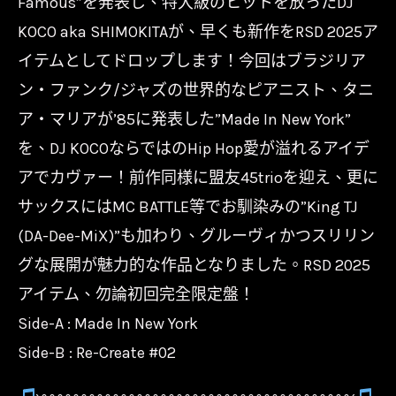
Famous”を発表し、特大級のヒットを放ったDJ
KOCO
KOCO aka SHIMOKITAが、早くも新作をRSD 2025ア
aka
イテムとしてドロップします！今回はブラジリア
SHIMOKITA
ン・ファンク/ジャズの世界的なピアニスト、タニ
-
ア・マリアが’85に発表した”Made In New York”
Made
を、DJ KOCOならではのHip Hop愛が溢れるアイデ
in
New
アでカヴァー！前作同様に盟友45trioを迎え、更に
York
サックスにはMC BATTLE等でお馴染みの”King TJ
數
(DA-Dee-MiX)”も加わり、グルーヴィかつスリリン
量
グな展開が魅力的な作品となりました。RSD 2025
アイテム、勿論初回完全限定盤！
Side-A : Made In New York
Side-B : Re-Create #02