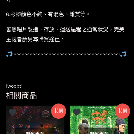
6.彩膠顏色不純、有混色、雜質等。
皆屬唱片製造、存放、運送過程之通常狀況，完美
主義者請另尋購買途徑。
〰〰〰〰〰〰〰〰〰〰〰〰〰〰〰〰〰〰〰〰
[woobt]
相關商品
特價
特價