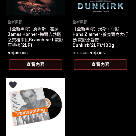
全新黑膠
全新黑膠
【全新黑膠】詹姆斯‧霍納
【全新黑膠】漢斯‧季默
James Horner-梅爾吉勃遜
Hans Zimmer-敦克爾克大行
之英雄本色Braveheart 電影
動 電影原聲帶
原聲帶(2LP)
Dunkirk(2LP)/180g
原
目
NT$
991,180
NT$
1,346
NT$
1,185
始
前
價
價
查看內容
查看內容
格：
格：
NT$1,346。
NT$1,185。