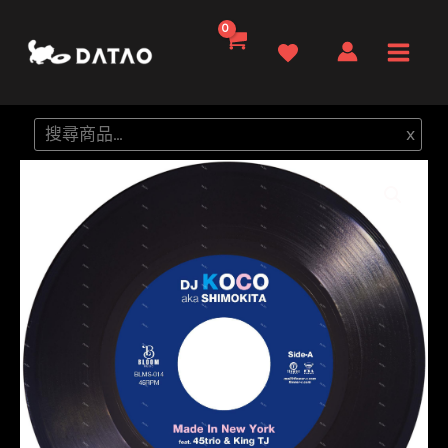
跳
至
Main
主
要
Men
搜
x
內
尋
容