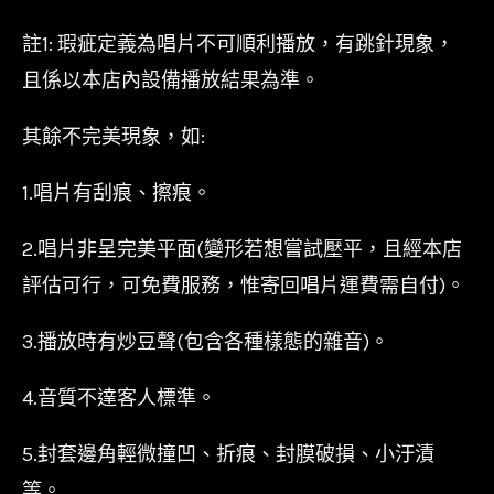
註1: 瑕疵定義為唱片不可順利播放，有跳針現象，
且係以本店內設備播放結果為準。
其餘不完美現象，如:
1.唱片有刮痕、擦痕。
2.唱片非呈完美平面(變形若想嘗試壓平，且經本店
評估可行，可免費服務，惟寄回唱片運費需自付)。
3.播放時有炒豆聲(包含各種樣態的雜音)。
4.音質不達客人標準。
5.封套邊角輕微撞凹、折痕、封膜破損、小汙漬
等。