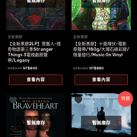
暫無庫存
暫無庫存
全新黑膠
全新黑膠
【全新黑膠2LP】眾藝人-怪
【全新黑膠】十面埋伏-電影
奇物語第三季Stranger
原聲帶/180g/大理石綠彩膠/
Things 3電視劇原聲
限量發行/Music On Vinyl
帶/Legacy
原
目
原
目
NT$
949
NT$
845
NT$
1,150
NT$
880
始
前
始
前
價
價
價
價
查看內容
查看內容
格：
格：
格：
格：
NT$949。
NT$845。
NT$1,150。
NT$880。
特價
暫無庫存
暫無庫存