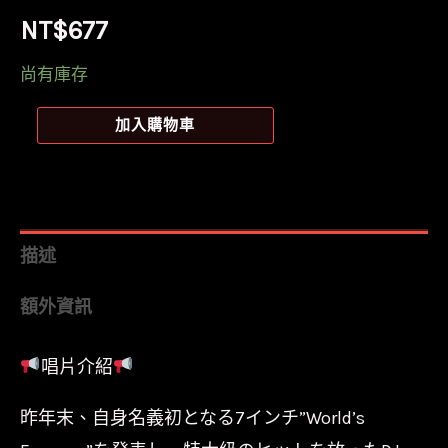
NT$
677
尚有庫存
【全
加入購物車
新
黑
膠
45
描述
轉
額外資訊
7
吋
唱片介紹
單
曲】
昨年末、自身名義初となる7インチ”World’s
DJ