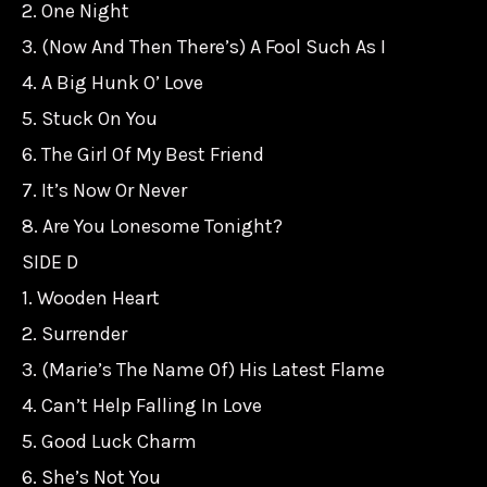
2. One Night
3. (Now And Then There’s) A Fool Such As I
4. A Big Hunk O’ Love
5. Stuck On You
6. The Girl Of My Best Friend
7. It’s Now Or Never
8. Are You Lonesome Tonight?
SIDE D
1. Wooden Heart
2. Surrender
3. (Marie’s The Name Of) His Latest Flame
4. Can’t Help Falling In Love
5. Good Luck Charm
6. She’s Not You