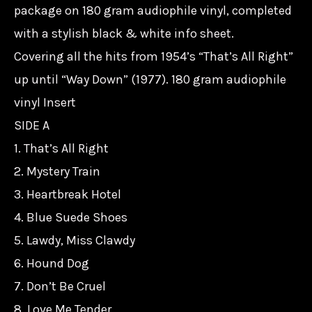
package on 180 gram audiophile vinyl, completed
with a stylish black & white info sheet.
Covering all the hits from 1954’s “That’s All Right”
up until “Way Down” (1977). 180 gram audiophile
vinyl Insert
SIDE A
1. That’s All Right
2. Mystery Train
3. Heartbreak Hotel
4. Blue Suede Shoes
5. Lawdy, Miss Clawdy
6. Hound Dog
7. Don’t Be Cruel
8. Love Me Tender