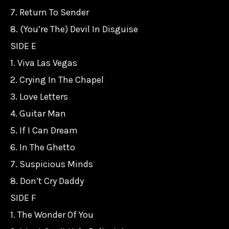
7. Return To Sender
8. (You’re The) Devil In Disguise
SIDE E
1. Viva Las Vegas
2. Crying In The Chapel
3. Love Letters
4. Guitar Man
5. If I Can Dream
6. In The Ghetto
7. Suspicious Minds
8. Don’t Cry Daddy
SIDE F
1. The Wonder Of You