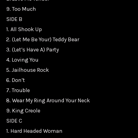
9. Too Much
SIDE B
1. All Shook Up
2. (Let Me Be Your) Teddy Bear
3. (Let’s Have A) Party
4. Loving You
5. Jailhouse Rock
6. Don’t
7. Trouble
8. Wear My Ring Around Your Neck
9. King Creole
SIDE C
1. Hard Headed Woman