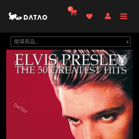
跳
至
Main
主
要
Men
搜
x
內
尋
容