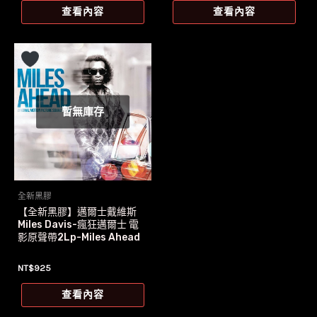
價
價
查看內容
查看內容
格：
格：
NT$1,299。
NT$1,296。
暫無庫存
全新黑膠
【全新黑膠】邁爾士戴維斯
Miles Davis-瘋狂邁爾士 電
影原聲帶2Lp-Miles Ahead
NT$
925
查看內容