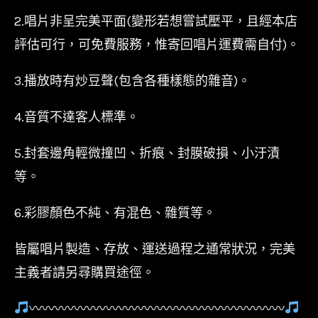
2.唱片非呈完美平面(變形若想嘗試壓平，且經本店
評估可行，可免費服務，惟寄回唱片運費需自付)。
3.播放時有炒豆聲(包含各種樣態的雜音)。
4.音質不達客人標準。
5.封套邊角輕微撞凹、折痕、封膜破損、小汙漬
等。
6.彩膠顏色不純、有混色、雜質等。
皆屬唱片製造、存放、運送過程之通常狀況，完美
主義者請另尋購買途徑。
〰〰〰〰〰〰〰〰〰〰〰〰〰〰〰〰〰〰〰〰