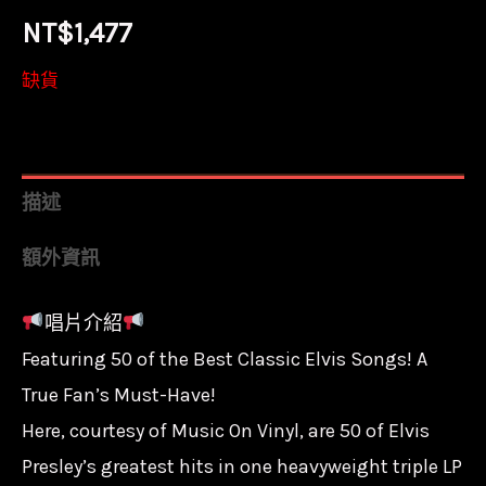
NT$
1,477
缺貨
描述
額外資訊
唱片介紹
Featuring 50 of the Best Classic Elvis Songs! A
True Fan’s Must-Have!
Here, courtesy of Music On Vinyl, are 50 of Elvis
Presley’s greatest hits in one heavyweight triple LP