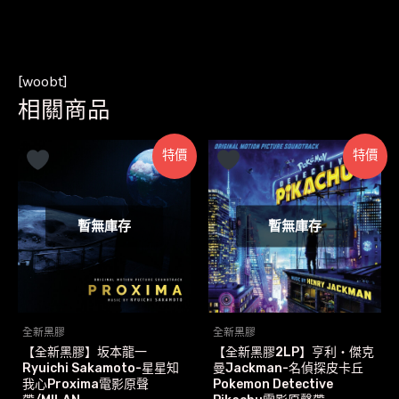
[woobt]
相關商品
特價
特價
暫無庫存
暫無庫存
全新黑膠
全新黑膠
【全新黑膠】坂本龍一
【全新黑膠2LP】亨利‧傑克
Ryuichi Sakamoto-星星知
曼Jackman-名偵探皮卡丘
我心Proxima電影原聲
Pokemon Detective