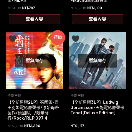
帶/MILAN
Pikachu電影原聲帶
原
目
原
目
NT$
889
NT$
787
NT$
1,299
NT$
1,199
始
前
始
前
價
價
價
價
查看內容
查看內容
格：
格：
格：
格：
NT$889。
NT$787。
NT$1,299。
NT$1,199。
特價
暫無庫存
暫無庫存
全新黑膠
全新黑膠
【全新黑膠2LP】張國榮-霸
【全新黑膠3LP】Ludwig
王別姬電影原聲帶/原始母帶
Goransson-天能電影原聲帶
製作/德國壓片/限量發
Tenet[Deluxe Edition]
行/Rock/RLP 097 4
原
目
NT$
1,299
NT$
1,296
NT$
1,177
始
前