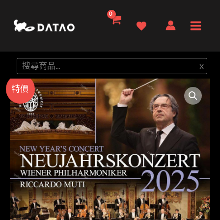
跳
至
Main
主
要
Men
搜
x
內
尋
容
特價