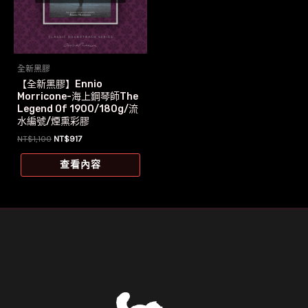
全新黑膠
【全新黑膠】Ennio
Morricone-海上鋼琴師The
Legend Of 1900/180g/流
水編號/煙熏彩膠
原
目
NT$
1,100
NT$
917
始
前
價
價
查看內容
格：
格：
NT$1,100。
NT$917。