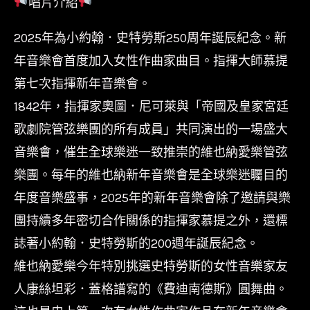
唱片介紹
維
也
2025年為小約翰．史特勞斯250周年誕辰紀念。新
納
年音樂會首度加入女性作曲家曲目。指揮大師慕提
愛
第七次指揮新年音樂會。
樂-2025
1842年，指揮家奧圖．尼可萊與「帝國及皇家宮廷
維
歌劇院管弦樂團的所有成員」共同演出的一場盛大
也
音樂會，催生全球樂迷一致推崇的維也納愛樂管弦
納
樂團。每年的維也納新年音樂會是全球樂迷矚目的
新
年
年度音樂盛事，2025年的新年音樂會除了邀請與樂
音
團持續多年密切合作關係的指揮家慕提之外，還標
樂
誌著小約翰．史特勞斯的200週年誕辰紀念。
會
維也納愛樂今年特別挑選史特勞斯的女性音樂家友
New
人康絲坦彩．蓋格譜寫的《費迪南德斯》圓舞曲。
Year's