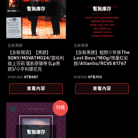
暫無庫存
暫無庫存
全新黑膠
全新黑膠
【全新現貨】【黑膠】
【全新黑膠】粗野少年族The
SONY/MOVATM024/當哈利
Lost Boys/180g/限量紅彩
碰上莎莉 電影原聲帶 (Lp黑
膠/Atlantic/RCV5 81767
膠)/小亨利康尼克
原
目
原
目
NT$
1,192
NT$
987
NT$
739
NT$
700
始
前
始
前
價
價
價
價
查看內容
查看內容
格：
格：
格：
格：
NT$1,192。
NT$987。
NT$739。
NT$700。
特價
暫無庫存