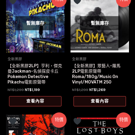
暫無庫存
暫無庫存
全新黑膠
全新黑膠
【全新黑膠2LP】亨利‧傑克
【全新黑膠】眾藝人-羅馬
曼Jackman-名偵探皮卡丘
2LP電影原聲帶
Pokemon Detective
Roma/180g/Music On
Pikachu電影原聲帶
Vinyl/MOVATM 250
原
目
原
目
NT$
1,299
NT$
1,199
NT$
1,299
NT$
1,269
始
前
始
前
價
價
價
價
查看內容
查看內容
格：
格：
格：
格：
NT$1,299。
NT$1,199。
NT$1,299。
NT$1,269。
特價
特價