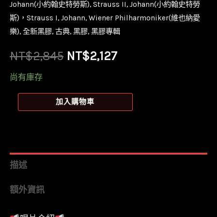
Johann(小約翰史特勞斯)
,
Strauss II, Johann(小約翰史特勞
斯)，Strauss I, Johann
,
Wiener Philharmoniker(維也納愛
樂)
,
全新黑膠
,
古典
,
黑膠
,
黑膠專輯
原
目
NT$
2,845
NT$
2,127
始
前
尚有庫存
價
價
【全
加入購物車
新
格：
格：
黑
NT$2,845。
NT$2,127。
膠
3LP】
描述
慕
額外資訊
提
&