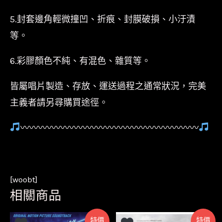
5.封套邊角輕微撞凹、折痕、封膜破損、小汙漬
等。
6.彩膠顏色不純、有混色、雜質等。
皆屬唱片製造、存放、運送過程之通常狀況，完美
主義者請另尋購買途徑。
〰〰〰〰〰〰〰〰〰〰〰〰〰〰〰〰〰〰〰〰
[woobt]
相關商品
特價
特價