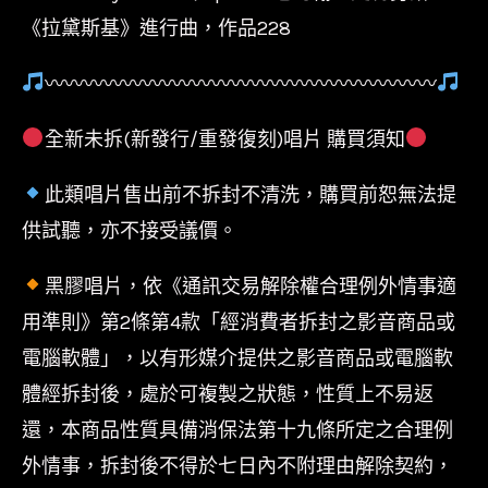
《拉黛斯基》進行曲，作品228
〰〰〰〰〰〰〰〰〰〰〰〰〰〰〰〰〰〰〰〰
全新未拆(新發行/重發復刻)唱片 購買須知
此類唱片售出前不拆封不清洗，購買前恕無法提
供試聽，亦不接受議價。
黑膠唱片，依《通訊交易解除權合理例外情事適
用準則》第2條第4款「經消費者拆封之影音商品或
電腦軟體」，以有形媒介提供之影音商品或電腦軟
體經拆封後，處於可複製之狀態，性質上不易返
還，本商品性質具備消保法第十九條所定之合理例
外情事，拆封後不得於七日內不附理由解除契約，