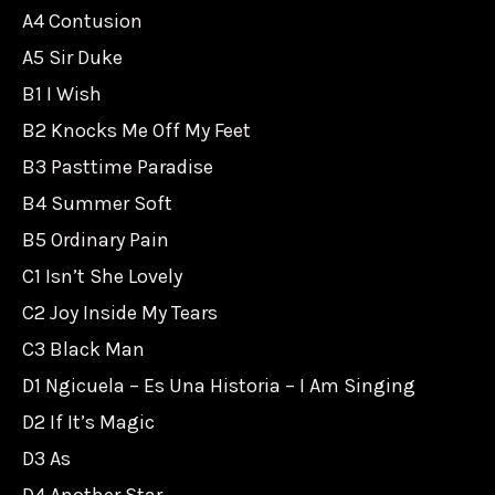
A4 Contusion
A5 Sir Duke
B1 I Wish
B2 Knocks Me Off My Feet
B3 Pasttime Paradise
B4 Summer Soft
B5 Ordinary Pain
C1 Isn’t She Lovely
C2 Joy Inside My Tears
C3 Black Man
D1 Ngicuela – Es Una Historia – I Am Singing
D2 If It’s Magic
D3 As
D4 Another Star