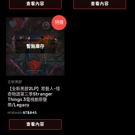
價
價
價
價
查看內容
查看內容
格：
格：
格：
格：
NT$1,299。
NT$1,296。
NT$739。
NT$700。
特價
暫無庫存
全新黑膠
【全新黑膠2LP】眾藝人-怪
奇物語第三季Stranger
Things 3電視劇原聲
帶/Legacy
原
目
NT$
949
NT$
845
始
前
價
價
查看內容
格：
格：
NT$949。
NT$845。