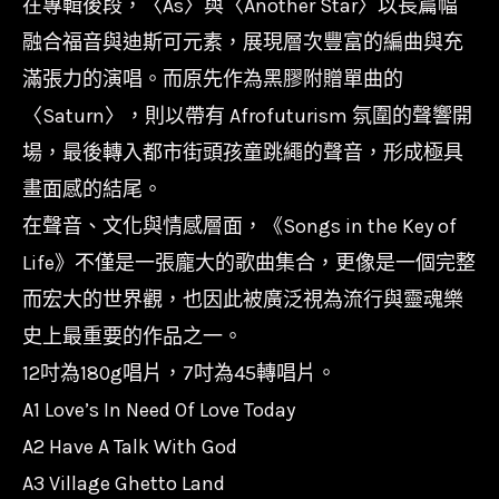
在專輯後段，〈As〉與〈Another Star〉以長篇幅
融合福音與迪斯可元素，展現層次豐富的編曲與充
滿張力的演唱。而原先作為黑膠附贈單曲的
〈Saturn〉，則以帶有 Afrofuturism 氛圍的聲響開
場，最後轉入都市街頭孩童跳繩的聲音，形成極具
畫面感的結尾。
在聲音、文化與情感層面，《Songs in the Key of
Life》不僅是一張龐大的歌曲集合，更像是一個完整
而宏大的世界觀，也因此被廣泛視為流行與靈魂樂
史上最重要的作品之一。
12吋為180g唱片，7吋為45轉唱片。
A1 Love’s In Need Of Love Today
A2 Have A Talk With God
A3 Village Ghetto Land