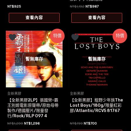
原
目
NT$
925
NT$
1,192
NT$
987
始
前
價
價
查看內容
查看內容
格：
格：
NT$1,192。
NT$987。
特價
特價
暫無庫存
暫無庫存
全新黑膠
全新黑膠
【全新黑膠2LP】張國榮-霸
【全新黑膠】粗野少年族The
王別姬電影原聲帶/原始母帶
Lost Boys/180g/限量紅彩
製作/德國壓片/限量發
膠/Atlantic/RCV5 81767
行/Rock/RLP 097 4
原
目
原
目
NT$
1,299
NT$
1,296
NT$
739
NT$
700
始
前
始
前