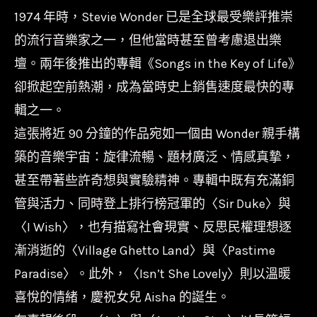
1974 年時，Stevie Wonder 已是全球最受樂評推崇
的流行音樂家之一，但他當時甚至曾考慮退出樂
壇。兩年後推出的專輯《Songs in the Key of Life》
卻掀起空前熱潮，成為當時史上銷售速度最快的專
輯之一。
這張將近 90 分鐘的作品宛如一個由 Wonder 親手構
築的音樂宇宙：旋律流暢、題材廣泛、情感真摯，
甚至帶著些許奇想與實驗精神。專輯中既有充滿銅
管與活力、同時登上排行榜冠軍的〈Sir Duke〉與
〈I Wish〉，也有描寫社會現實、反思民權理想逐
漸消逝的〈Village Ghetto Land〉與〈Pastime
Paradise〉。此外，〈Isn’t She Lovely〉則以溫暖
喜悅的情緒，慶祝女兒 Aisha 的誕生。