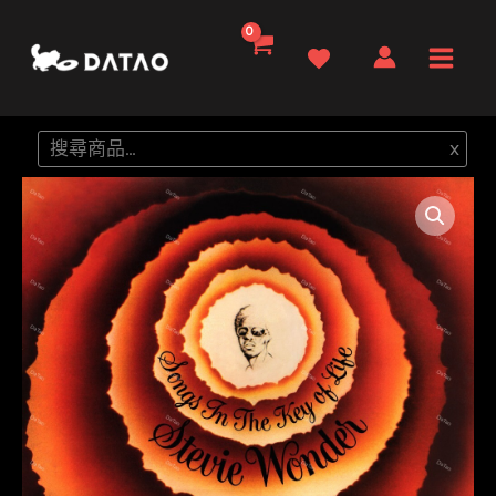
跳
至
Main
主
要
Men
搜
x
內
尋
容