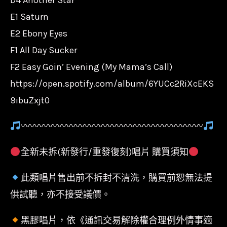
E1 Saturn
E2 Ebony Eyes
F1 All Day Sucker
F2 Easy Goin’ Evening (My Mama’s Call)
https://open.spotify.com/album/6YUCc2RiXcEKS
9ibuZxjt0
〰〰〰〰〰〰〰〰〰〰〰〰〰〰〰〰〰〰〰〰
全新未拆(新發行/重發復刻)唱片 購買須知
此類唱片售出前不拆封不清洗，購買前恕無法提
供試聽，亦不接受議價。
黑膠唱片，依《通訊交易解除權合理例外情事適