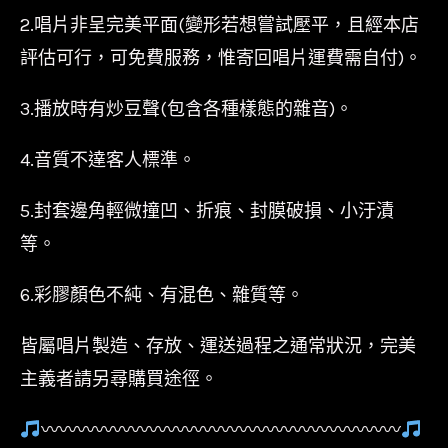
2.唱片非呈完美平面(變形若想嘗試壓平，且經本店
評估可行，可免費服務，惟寄回唱片運費需自付)。
3.播放時有炒豆聲(包含各種樣態的雜音)。
4.音質不達客人標準。
5.封套邊角輕微撞凹、折痕、封膜破損、小汙漬
等。
6.彩膠顏色不純、有混色、雜質等。
皆屬唱片製造、存放、運送過程之通常狀況，完美
主義者請另尋購買途徑。
〰〰〰〰〰〰〰〰〰〰〰〰〰〰〰〰〰〰〰〰