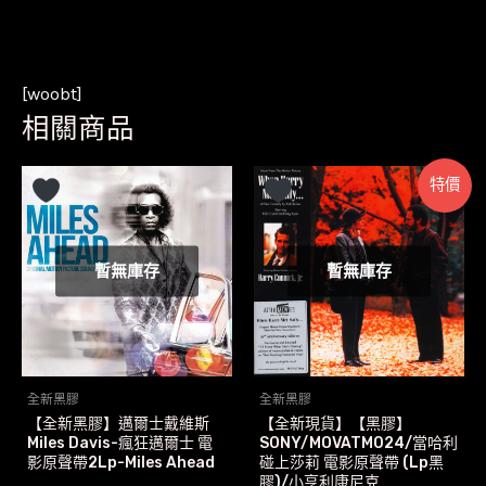
[woobt]
相關商品
特價
暫無庫存
暫無庫存
全新黑膠
全新黑膠
【全新黑膠】邁爾士戴維斯
【全新現貨】【黑膠】
Miles Davis-瘋狂邁爾士 電
SONY/MOVATM024/當哈利
影原聲帶2Lp-Miles Ahead
碰上莎莉 電影原聲帶 (Lp黑
膠)/小亨利康尼克