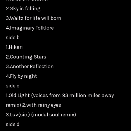
2.Sky is falling
3.Waltz for life will born
4.Imaginary Folklore
side b
1.Hikari
2.Counting Stars
3.Another Reflection
4.Fly by night
side c
1.Old Light (voices from 93 million miles away
remix) 2.with rainy eyes
3.Luv(sic.) (modal soul remix)
side d