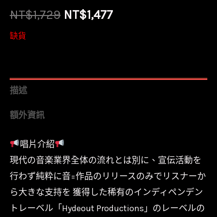
原
目
NT$
1,729
NT$
1,477
始
前
缺貨
價
價
格：
格：
描述
NT$1,729。
NT$1,477。
額外資訊
唱片介紹
現代の音楽業界全体の流れとは別に、宣伝活動を
行わず純粋に音=作品のリリースのみでリスナーか
ら大きな支持を 獲得した稀有のインディペンデン
トレーベル「Hydeout Productions」のレーベルの