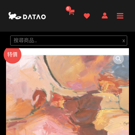
跳
至
Main
主
要
Men
搜
x
內
尋
容
特價