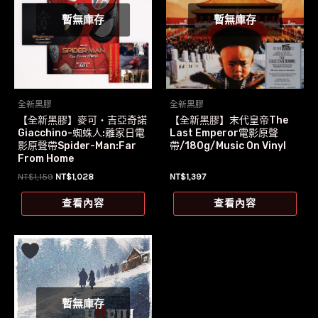
暫無庫存
暫無庫存
全新黑膠
全新黑膠
【全新黑膠】麥可‧吉亞奇諾
【全新黑膠】末代皇帝The
Giacchino-蜘蛛人:離家日電
Last Emperor電影原聲
影原聲帶Spider-Man:Far
帶/180g/Music On Vinyl
From Home
原
目
NT$
1,159
NT$
1,028
NT$
1,397
始
前
價
價
查看內容
查看內容
格：
格：
NT$1,159。
NT$1,028。
暫無庫存