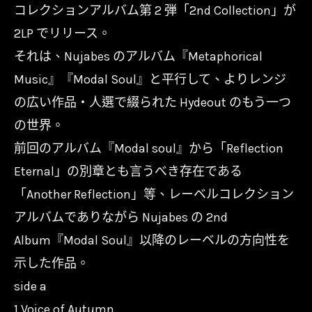
コレクションアルバム第 2 弾「2nd Collection」が
2LP でリリース。
それは、Nujabes のアルバム『Metaphorical
Music』『Modal Soul』と平行して、よりレンジ
の広い作品・人選で綴られた Hydeout のもう一つ
の世界。
前回のアルバム『Modal soul』から「Reflection
Eternal」の別章とも言うべき存在である
「Another Reflection」等、レーベルコレクション
アルバムでありながら Nujabes の 2nd
Album『Modal Soul』以降のレーベルの方向性を
示した作品。
side a
1.Voice of Autumn