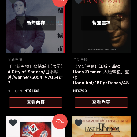
暫無庫存
暫無庫存
全新黑膠
全新黑膠
【全新黑膠】悲情城市(限量)
【全新黑膠】漢斯‧季默
A City of Saness/日本壓
Hans Zimmer-人魔電影原聲
片/Warner/505419705461
帶
7
Hannibal/180g/Decca/48
3 2130
原
目
NT$
1,279
NT$
1,135
NT$
769
始
前
價
價
查看內容
查看內容
格：
格：
NT$1,279。
NT$1,135。
特價