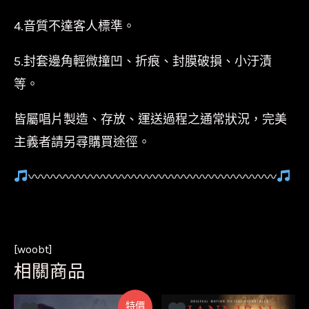
4.音質不達客人標準。
5.封套邊角輕微撞凹、折痕、封膜破損、小汙漬
等。
皆屬唱片製造、存放、運送過程之通常狀況，完美
主義者請另尋購買途徑。
〰〰〰〰〰〰〰〰〰〰〰〰〰〰〰〰〰〰〰〰
[woobt]
相關商品
特價