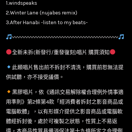
1.windspeaks
2.Winter Lane (nujabes remix)
3.After Hanabi -listen to my beats-
〰〰〰〰〰〰〰〰〰〰〰〰〰〰〰〰〰〰〰〰
全新未拆(新發行/重發復刻)唱片 購買須知
此類唱片售出前不拆封不清洗，購買前恕無法提
供試聽，亦不接受議價。
黑膠唱片，依《通訊交易解除權合理例外情事適
用準則》第2條第4款「經消費者拆封之影音商品或
電腦軟體」，以有形媒介提供之影音商品或電腦軟
體經拆封後，處於可複製之狀態，性質上不易返
還，本商品性質具備消保法第十九條所定之合理例