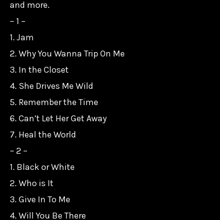
and more.
– 1 –
1. Jam
2. Why You Wanna Trip On Me
3. In the Closet
4. She Drives Me Wild
5. Remember the Time
6. Can’t Let Her Get Away
7. Heal the World
– 2 –
1. Black or White
2. Who is It
3. Give In To Me
4. Will You Be There