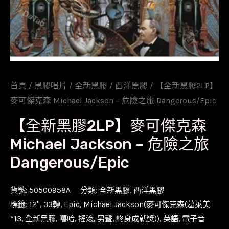
首頁
/
黑膠唱片
/
全新黑膠
/
西洋黑膠
/ 【全新黑膠2LP】
麥可傑克森 Michael Jackson – 危險之旅 Dangerous/Epic
【全新黑膠2LP】麥可傑克森
Michael Jackson – 危險之旅
Dangerous/Epic
貨號:
50500958A
分類:
全新黑膠
,
西洋黑膠
標籤:
12''
,
33轉
,
Epic
,
Michael Jackson(麥可傑克森(葛萊美
*13
,
全新黑膠
,
嘻哈
,
搖滾
,
男聲
,
終身成就獎))
,
英語
,
電子音