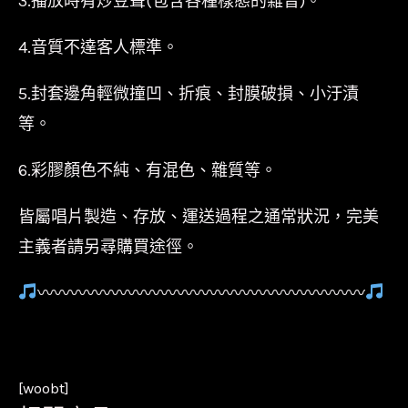
3.播放時有炒豆聲(包含各種樣態的雜音)。
4.音質不達客人標準。
5.封套邊角輕微撞凹、折痕、封膜破損、小汙漬
等。
6.彩膠顏色不純、有混色、雜質等。
皆屬唱片製造、存放、運送過程之通常狀況，完美
主義者請另尋購買途徑。
〰〰〰〰〰〰〰〰〰〰〰〰〰〰〰〰〰〰〰〰
[woobt]