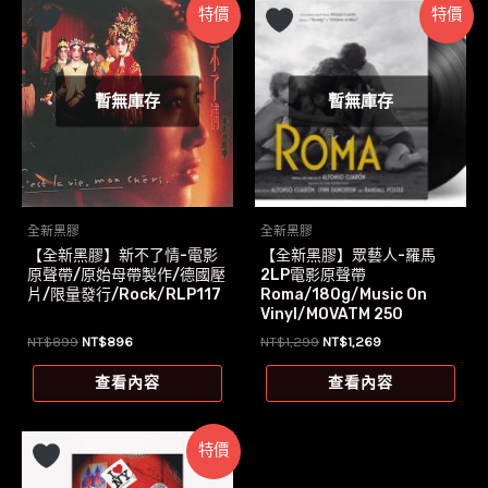
特價
特價
暫無庫存
暫無庫存
全新黑膠
全新黑膠
【全新黑膠】新不了情-電影
【全新黑膠】眾藝人-羅馬
原聲帶/原始母帶製作/德國壓
2LP電影原聲帶
片/限量發行/Rock/RLP117
Roma/180g/Music On
Vinyl/MOVATM 250
原
目
原
目
NT$
899
NT$
896
NT$
1,299
NT$
1,269
始
前
始
前
價
價
價
價
查看內容
查看內容
格：
格：
格：
格：
NT$899。
NT$896。
NT$1,299。
NT$1,269。
特價