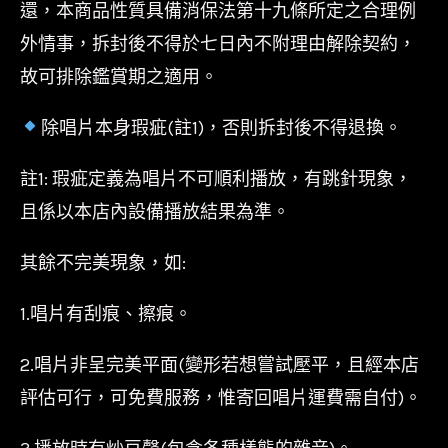
還，本商品性質具備消保法第十九條所定之合理例
外情事，拆封後不得於七日內不附理由解除契約，
故可排除鑑賞期之適用。
除唱片本身瑕疵(註1)，否則拆封後不得退換。
註1: 瑕疵定義為唱片不可順利播放，有跳針現象，
且係以本店內設備播放結果為準。
其餘不完美現象，如:
1.唱片有刮痕、擦痕。
2.唱片非呈完美平面(變形若想嘗試壓平，且經本店
評估可行，可免費服務，惟寄回唱片運費需自付)。