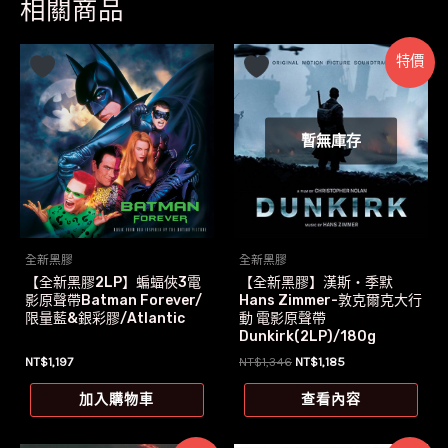
相關商品
特價
暫無庫存
全新黑膠
全新黑膠
【全新黑膠2LP】蝙蝠俠3電
【全新黑膠】漢斯‧季默
影原聲帶Batman Forever/
Hans Zimmer-敦克爾克大行
限量藍&銀彩膠/Atlantic
動 電影原聲帶
Dunkirk(2LP)/180g
原
目
NT$
1,197
NT$
1,346
NT$
1,185
始
前
價
價
加入購物車
查看內容
格：
格：
NT$1,346。
NT$1,185。