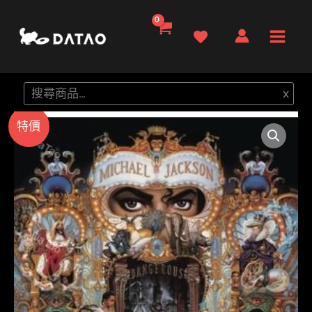
跳
至
Main
主
要
Men
搜
x
內
尋
容
特價