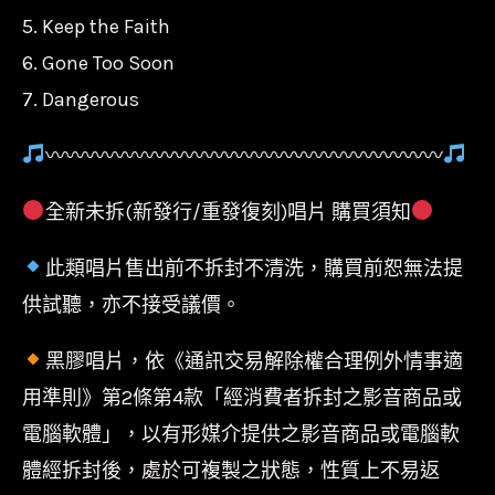
5. Keep the Faith
6. Gone Too Soon
7. Dangerous
〰〰〰〰〰〰〰〰〰〰〰〰〰〰〰〰〰〰〰〰
全新未拆(新發行/重發復刻)唱片 購買須知
此類唱片售出前不拆封不清洗，購買前恕無法提
供試聽，亦不接受議價。
黑膠唱片，依《通訊交易解除權合理例外情事適
用準則》第2條第4款「經消費者拆封之影音商品或
電腦軟體」，以有形媒介提供之影音商品或電腦軟
體經拆封後，處於可複製之狀態，性質上不易返