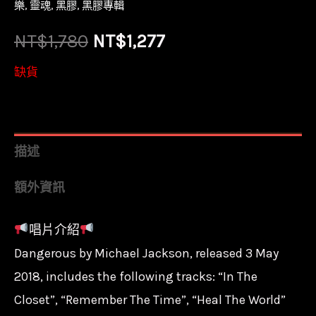
樂
,
靈魂
,
黑膠
,
黑膠專輯
原
目
NT$
1,780
NT$
1,277
始
前
缺貨
價
價
格：
格：
描述
NT$1,780。
NT$1,277。
額外資訊
唱片介紹
Dangerous by Michael Jackson, released 3 May
2018, includes the following tracks: “In The
Closet”, “Remember The Time”, “Heal The World”