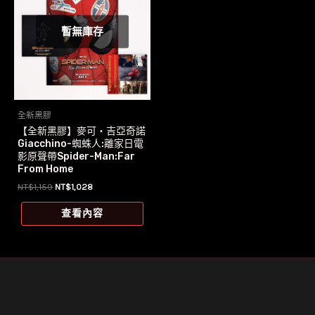
暫無庫存
全新黑膠
【全新黑膠】麥可‧吉亞奇諾
Giacchino-蜘蛛人:離家日電
影原聲帶Spider-Man:Far
From Home
原
目
NT$
1,159
NT$
1,028
始
前
價
價
查看內容
格：
格：
NT$1,159。
NT$1,028。