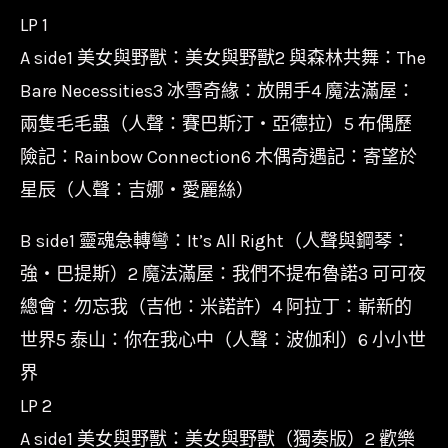
LP 1
A side1 美女與野獸：美女與野獸2 與森林共舞：The
Bare Necessities3 冰雪奇緣：放開手4 魔法滿屋：
兩隻毛毛蟲（人聲：賽巴斯汀‧亞德拉）5 布偶歷
險記：Rainbow Connection6 木偶奇遇記：寄望於
星辰（人聲：吉娜‧愛麗絲）
B side1 靈魂急轉彎：It’s All Right（人聲與鋼琴：
強‧巴提斯）2 魔法滿屋：我們不提布魯諾3 可可夜
總會：勿忘我（吉他：米諾許）4 阿拉丁：嶄新的
世界5 泰山：你在我心中（人聲：波伽利）6 小小世
界
LP 2
A side1 美女與野獸：美女與野獸（獨奏版）2 歡樂