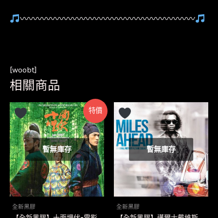
〰〰〰〰〰〰〰〰〰〰〰〰〰〰〰〰〰〰〰〰
[woobt]
相關商品
特價
暫無庫存
暫無庫存
全新黑膠
全新黑膠
【全新黑膠】十面埋伏-電影
【全新黑膠】邁爾士戴維斯