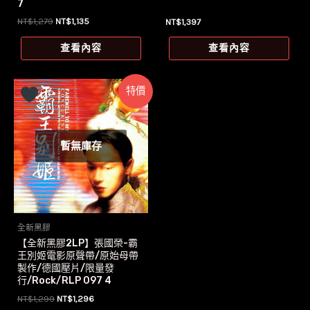
7
原
目
NT$
1,279
NT$
1,135
NT$
1,397
始
前
價
價
查看內容
查看內容
格：
格：
NT$1,279。
NT$1,135。
特價
暫無庫存
全新黑膠
【全新黑膠2LP】張國榮-霸
王別姬電影原聲帶/原始母帶
製作/德國壓片/限量發
行/Rock/RLP 097 4
原
目
NT$
1,299
NT$
1,296
始
前