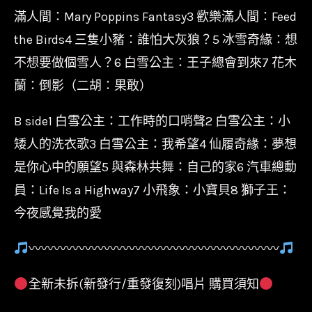
滿人間：Mary Poppins Fantasy3 歡樂滿人間：Feed
the Birds4 三隻小豬：誰怕大灰狼？5 冰雪奇緣：想
不想要做個雪人？6 白雪公主：王子總會到來7 花木
蘭：倒影（二胡：果敢）
B side1 白雪公主：工作時的口哨聲2 白雪公主：小
矮人的洗衣歌3 白雪公主：我希望4 仙履奇緣：夢想
是你心中的願望5 與森林共舞：自己的家6 汽車總動
員：Life Is a Highway7 小飛象：小寶貝8 獅子王：
今夜感覺我的愛
〰〰〰〰〰〰〰〰〰〰〰〰〰〰〰〰〰〰〰〰
全新未拆(新發行/重發復刻)唱片 購買須知