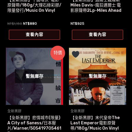
原聲帶/180g/大理石綠彩膠/
Miles Davis-瘋狂邁爾士 電
限量發行/Music On Vinyl
影原聲帶2Lp-Miles Ahead
原
目
NT$
1,150
NT$
880
NT$
925
始
前
價
價
查看內容
查看內容
格：
格：
NT$1,150。
NT$880。
特價
暫無庫存
暫無庫存
全新黑膠
全新黑膠
【全新黑膠】悲情城市(限量)
【全新黑膠】末代皇帝The
A City of Saness/日本壓
Last Emperor電影原聲
片/Warner/505419705461
帶/180g/Music On Vinyl