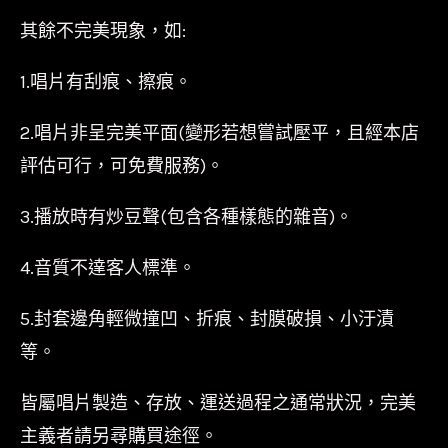
其餘不完美現象，如:
1.唱片有刮痕、擦痕。
2.唱片非呈完美平面(變形若想嘗試壓平，且經本店
評估可行，可免費服務)。
3.播放時有炒豆聲(包含各種樣態的雜音)。
4.音質不達客人標準。
5.封套邊角輕微撞凹、折痕、封膜破損、小汙漬
等。
皆屬唱片製造、存放、運送過程之通常狀況，完美
主義者請另尋購買途徑。