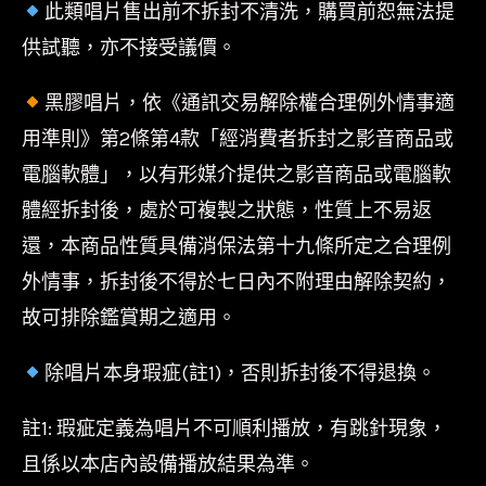
此類唱片售出前不拆封不清洗，購買前恕無法提
供試聽，亦不接受議價。
黑膠唱片，依《通訊交易解除權合理例外情事適
用準則》第2條第4款「經消費者拆封之影音商品或
電腦軟體」，以有形媒介提供之影音商品或電腦軟
體經拆封後，處於可複製之狀態，性質上不易返
還，本商品性質具備消保法第十九條所定之合理例
外情事，拆封後不得於七日內不附理由解除契約，
故可排除鑑賞期之適用。
除唱片本身瑕疵(註1)，否則拆封後不得退換。
註1: 瑕疵定義為唱片不可順利播放，有跳針現象，
且係以本店內設備播放結果為準。