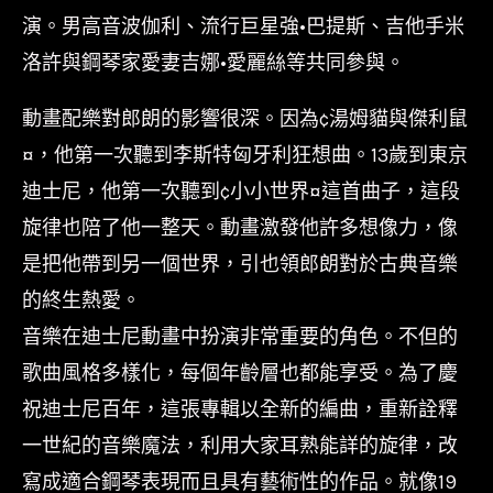
演。男高音波伽利、流行巨星強•巴提斯、吉他手米
洛許與鋼琴家愛妻吉娜•愛麗絲等共同參與。
動畫配樂對郎朗的影響很深。因為¢湯姆貓與傑利鼠
¤，他第一次聽到李斯特匈牙利狂想曲。13歲到東京
迪士尼，他第一次聽到¢小小世界¤這首曲子，這段
旋律也陪了他一整天。動畫激發他許多想像力，像
是把他帶到另一個世界，引也領郎朗對於古典音樂
的終生熱愛。
音樂在迪士尼動畫中扮演非常重要的角色。不但的
歌曲風格多樣化，每個年齡層也都能享受。為了慶
祝迪士尼百年，這張專輯以全新的編曲，重新詮釋
一世紀的音樂魔法，利用大家耳熟能詳的旋律，改
寫成適合鋼琴表現而且具有藝術性的作品。就像19