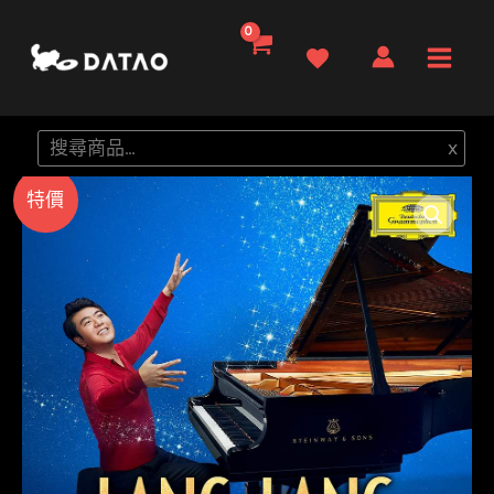
跳
至
Main
主
要
Men
搜
x
內
尋
容
特價