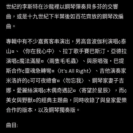
世紀的李斯特在沙龍裡以鋼琴彈奏貝多芬的交響
曲，或是十九世紀下半葉後如百花齊放的鋼琴改編
曲。
專輯中有不少嘉賓客串演出，男高音波伽利演唱¢泰
山¤、〈你在我心中〉、拉丁歌手賽巴斯汀‧亞德拉
演唱¢魔法滿屋¤〈兩隻毛毛蟲〉、與原唱強‧巴提
斯合作¢靈魂急轉彎¤〈It’s All Right〉、吉他演奏家
米洛許的¢可可夜總會¤〈勿忘我〉、鋼琴家妻子吉
娜‧愛麗絲演唱¢木偶奇遇記¤〈寄望於星辰〉，而¢
美女與野獸¤的經典主題曲，同時收錄了與皇家愛樂
合作的版本，以及鋼琴獨奏版。
曲目: