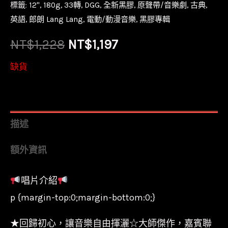
標籤:
12''
,
180g
,
33轉
,
DGG
,
全新黑膠
,
原聲帶/音樂劇
,
古典
,
英語
,
郎朗 Lang Lang
,
電動/動漫音樂
,
黑膠專輯
原
目
NT$
1,228
NT$
1,197
始
前
缺貨
價
價
格：
格：
描述
NT$1,228。
NT$1,197。
額外資訊
唱片介紹
p {margin-top:0;margin-bottom:0;}
★回歸初心，讓音樂自由揮灑☆大師傑作，嘉賓聯