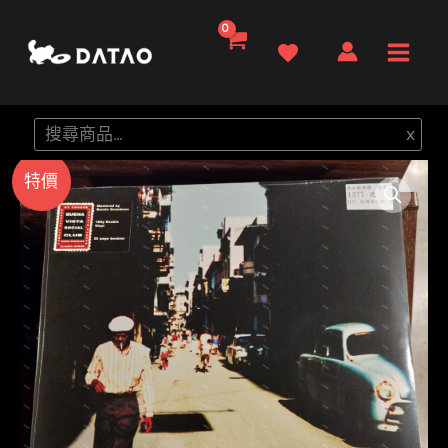
跳
至
Main
主
要
Men
搜
x
內
尋
容
特價