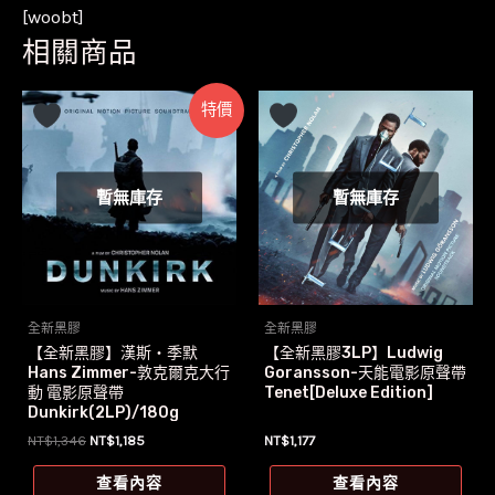
[woobt]
相關商品
特價
暫無庫存
暫無庫存
全新黑膠
全新黑膠
【全新黑膠】漢斯‧季默
【全新黑膠3LP】Ludwig
Hans Zimmer-敦克爾克大行
Goransson-天能電影原聲帶
動 電影原聲帶
Tenet[Deluxe Edition]
Dunkirk(2LP)/180g
原
目
NT$
1,346
NT$
1,185
NT$
1,177
始
前
價
價
查看內容
查看內容
格：
格：