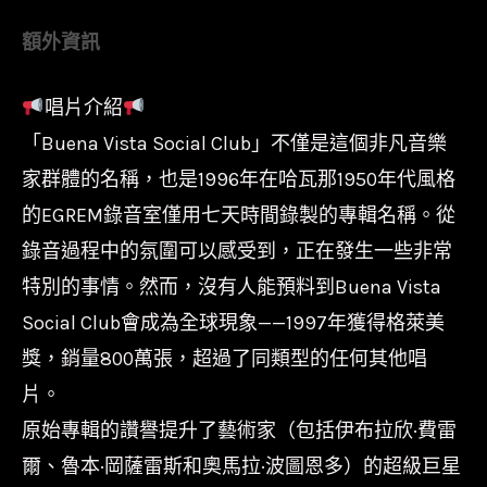
遠
額外資訊
景
俱
唱片介紹
樂
「Buena Vista Social Club」不僅是這個非凡音樂
部
Buena
家群體的名稱，也是1996年在哈瓦那1950年代風格
Vista
的EGREM錄音室僅用七天時間錄製的專輯名稱。從
Social
錄音過程中的氛圍可以感受到，正在發生一些非常
Club-
特別的事情。然而，沒有人能預料到Buena Vista
記
Social Club會成為全球現象——1997年獲得格萊美
憶
獎，銷量800萬張，超過了同類型的任何其他唱
哈
片。
瓦
原始專輯的讚譽提升了藝術家（包括伊布拉欣·費雷
那
爾、魯本·岡薩雷斯和奧馬拉·波圖恩多）的超級巨星
(