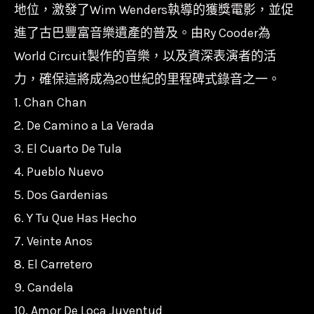
地位，激發了Wim Wenders執導的獲獎電影，並促
樂
進了古巴豐富音樂遺產的普及。由Ry Cooder為
世
World Circuit製作的音樂，以及資深表演者的活
浮
力，確保這將成為20世紀的里程碑式錄音之一。
生
1. Chan Chan
錄
2. De Camino a La Verada
)
數
3. El Cuarto De Tula
量
4. Pueblo Nuevo
5. Dos Gardenias
6. Y Tu Que Has Hecho
7. Veinte Anos
8. El Carretero
9. Candela
10. Amor De Loca Juventud