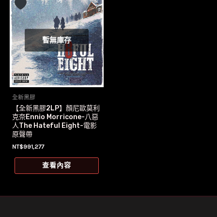
暫無庫存
全新黑膠
【全新黑膠2LP】顏尼歐莫利
克奈Ennio Morricone-八惡
人The Hateful Eight-電影
原聲帶
NT$
991,277
查看內容