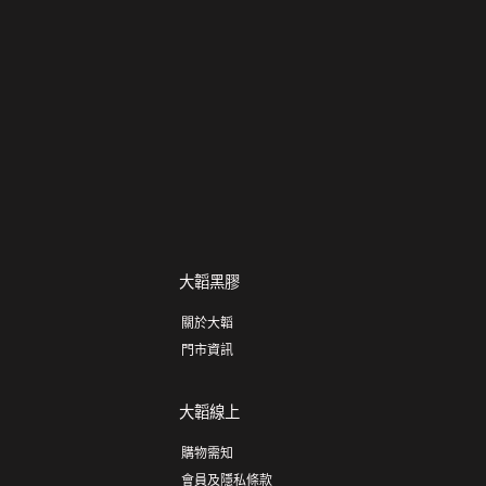
大韜黑膠
關於大韜
門市資訊
大韜線上
購物需知
會員及隱私條款