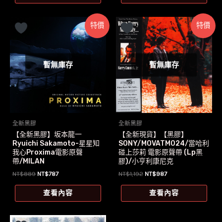
NT$1,346。
NT$1,185。
特價
特價
暫無庫存
暫無庫存
全新黑膠
全新黑膠
【全新黑膠】坂本龍一
【全新現貨】【黑膠】
Ryuichi Sakamoto-星星知
SONY/MOVATM024/當哈利
我心Proxima電影原聲
碰上莎莉 電影原聲帶 (Lp黑
帶/MILAN
膠)/小亨利康尼克
原
目
原
目
NT$
889
NT$
787
NT$
1,192
NT$
987
始
前
始
前
價
價
價
價
查看內容
查看內容
格：
格：
格：
格：
NT$889。
NT$787。
NT$1,192。
NT$987。