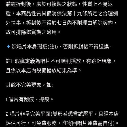
體經拆封後，處於可複製之狀態，性質上不易返
還，本商品性質具備消保法第十九條所定之合理例
外情事，拆封後不得於七日內不附理由解除契約，
故可排除鑑賞期之適用。
除唱片本身瑕疵(註1)，否則拆封後不得退換。
註1: 瑕疵定義為唱片不可順利播放，有跳針現象，
且係以本店內設備播放結果為準。
其餘不完美現象，如:
1.唱片有刮痕、擦痕。
2.唱片非呈完美平面(變形若想嘗試壓平，且經本店
評估可行，可免費服務，惟寄回唱片運費需自付)。