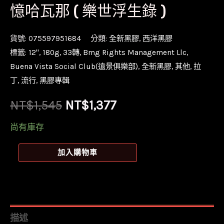
憶哈瓦那 ( 樂世浮生錄 )
貨號:
075597951684
分類:
全新黑膠
,
西洋黑膠
標籤:
12''
,
180g
,
33轉
,
Bmg Rights Management Llc
,
Buena Vista Social Club(遠景俱樂部)
,
全新黑膠
,
其他
,
拉
丁
,
流行
,
黑膠專輯
原
目
NT$
1,545
NT$
1,377
始
前
尚有庫存
價
價
【全
加入購物車
新
格：
格：
黑
NT$1,545。
NT$1,377。
膠
2LP】
描述