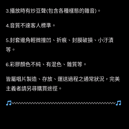
3.播放時有炒豆聲(包含各種樣態的雜音)。
4.音質不達客人標準。
5.封套邊角輕微撞凹、折痕、封膜破損、小汙漬
等。
6.彩膠顏色不純、有混色、雜質等。
皆屬唱片製造、存放、運送過程之通常狀況，完美
主義者請另尋購買途徑。
〰〰〰〰〰〰〰〰〰〰〰〰〰〰〰〰〰〰〰〰