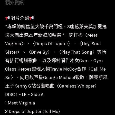
額外資訊
隨
者
唱片介紹
合
*專輯總銷售量大破千萬門檻、3座葛萊美獎加冕搖
唱
團
滾天團出道20年新歌加精選 *一網打盡〈Meet
Train-
Virginia〉、〈Drops Of Jupiter〉、〈Hey, Soul
永
Sister〉、〈Drive By〉、〈Play That Song〉等所
遠
有排行暢銷歌曲，以及鄉村唱作才女Cam、Gym
追
Class Heroes靈魂人物Travie McCoy合作〈Call Me
隨
Sir〉、向已故巨星George Michael致敬，薩克斯風
精
王子Kenny G站台翻唱曲〈Careless Whisper〉
選
DISC 1 – LP – Side A
輯
1 Meet Virginia
Greatest
2 Drops of Jupiter (Tell Me)
Hits/19658897561