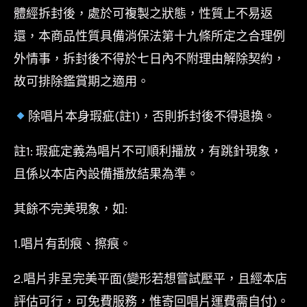
體經拆封後，處於可複製之狀態，性質上不易返
還，本商品性質具備消保法第十九條所定之合理例
外情事，拆封後不得於七日內不附理由解除契約，
故可排除鑑賞期之適用。
除唱片本身瑕疵(註1)，否則拆封後不得退換。
註1: 瑕疵定義為唱片不可順利播放，有跳針現象，
且係以本店內設備播放結果為準。
其餘不完美現象，如:
1.唱片有刮痕、擦痕。
2.唱片非呈完美平面(變形若想嘗試壓平，且經本店
評估可行，可免費服務，惟寄回唱片運費需自付)。