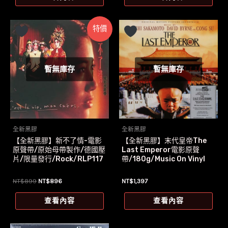
格：
格：
NT$739。
NT$700。
特價
暫無庫存
暫無庫存
全新黑膠
全新黑膠
【全新黑膠】新不了情-電影
【全新黑膠】末代皇帝The
原聲帶/原始母帶製作/德國壓
Last Emperor電影原聲
片/限量發行/Rock/RLP117
帶/180g/Music On Vinyl
原
目
NT$
899
NT$
896
NT$
1,397
始
前
價
價
查看內容
查看內容
格：
格：
NT$899。
NT$896。