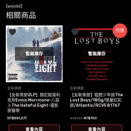
[woobt]
相關商品
特價
暫無庫存
暫無庫存
全新黑膠
全新黑膠
【全新黑膠2LP】顏尼歐莫利
【全新黑膠】粗野少年族The
克奈Ennio Morricone-八惡
Lost Boys/180g/限量紅彩
人The Hateful Eight-電影
膠/Atlantic/RCV5 81767
原聲帶
原
目
NT$
991,277
NT$
739
NT$
700
始
前
價
價
查看內容
查看內容