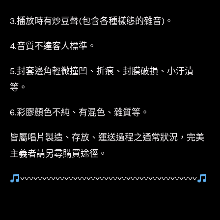
3.播放時有炒豆聲(包含各種樣態的雜音)。
4.音質不達客人標準。
5.封套邊角輕微撞凹、折痕、封膜破損、小汙漬
等。
6.彩膠顏色不純、有混色、雜質等。
皆屬唱片製造、存放、運送過程之通常狀況，完美
主義者請另尋購買途徑。
〰〰〰〰〰〰〰〰〰〰〰〰〰〰〰〰〰〰〰〰