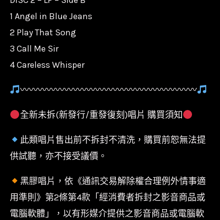
1 Angel in Blue Jeans
2 Play That Song
3 Call Me Sir
4 Careless Whisper
〰〰〰〰〰〰〰〰〰〰〰〰〰〰〰〰〰〰〰〰
全新未拆(新發行/重發復刻)唱片 購買須知
此類唱片售出前不拆封不清洗，購買前恕無法提
供試聽，亦不接受議價。
黑膠唱片，依《通訊交易解除權合理例外情事適
用準則》第2條第4款「經消費者拆封之影音商品或
電腦軟體」，以有形媒介提供之影音商品或電腦軟