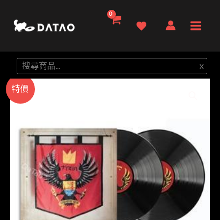
跳
至
Main
主
要
Men
搜
x
內
尋
容
特價