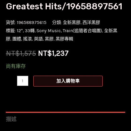
Greatest Hits/19658897561
貨號:
196588975615
分類:
全新黑膠
,
西洋黑膠
標籤:
12''
,
33轉
,
Sony Music
,
Train(追隨者合唱團)
,
全新黑
膠
,
團體
,
搖滾
,
英語
,
黑膠
,
黑膠專輯
原
目
NT$
1,575
NT$
1,237
始
前
尚有庫存
價
價
【全
加入購物車
新
格：
格：
黑
NT$1,575。
NT$1,237。
膠
2LP】
描述
追