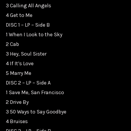
3 Calling All Angels
數
4 Get to Me
量
DISC 1 – LP – Side B
1 When I Look to the Sky
2 Cab
3 Hey, Soul Sister
4 If It’s Love
5 Marry Me
DISC 2 – LP – Side A
1 Save Me, San Francisco
2 Drive By
3 50 Ways to Say Goodbye
4 Bruises
DISC 2 – LP – Side B