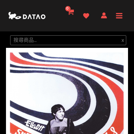
跳
至
Main
主
要
Men
搜
x
內
尋
容