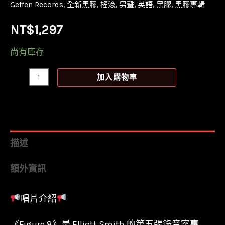
Geffen Records
,
全新黑膠
,
搖滾
,
男聲
,
英語
,
黑膠
,
黑膠專輯
NT$
1,297
尚有庫存
【全
加入購物車
新
黑
膠
2LP】
描述
艾
額外資訊
略
特
唱片介紹
史
密
《Figure 8》是 Elliott Smith 的第五張錄音室專