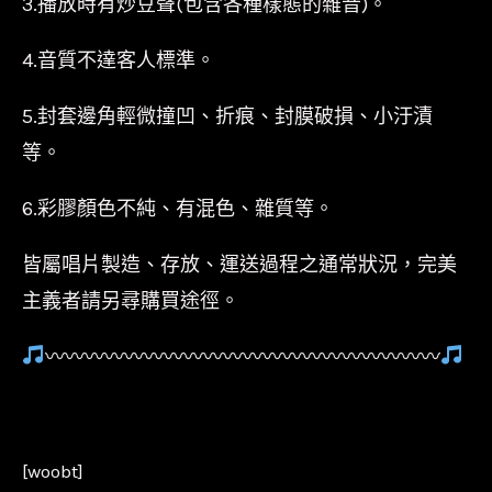
3.播放時有炒豆聲(包含各種樣態的雜音)。
4.音質不達客人標準。
5.封套邊角輕微撞凹、折痕、封膜破損、小汙漬
等。
6.彩膠顏色不純、有混色、雜質等。
皆屬唱片製造、存放、運送過程之通常狀況，完美
主義者請另尋購買途徑。
〰〰〰〰〰〰〰〰〰〰〰〰〰〰〰〰〰〰〰〰
[woobt]