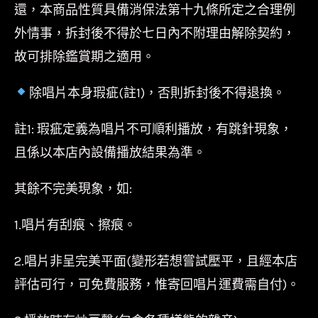
還，本商品性質具備消保法第十九條所定之合理例
外情事，拆封後不得於七日內不附理由解除契約，
故可排除鑑賞期之適用。
除唱片本身瑕疵(註1)，否則拆封後不得退換。
註1: 瑕疵定義為唱片不可順利播放，有跳針現象，
且係以本店內設備播放結果為準。
其餘不完美現象，如:
1.唱片有刮痕、擦痕。
2.唱片非呈完美平面(變形若想嘗試壓平，且經本店
評估可行，可免費服務，惟寄回唱片運費需自付)。