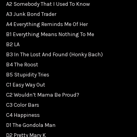
A2 Somebody That I Used To Know
A3 Junk Bond Trader
A4 Everything Reminds Me Of Her
B1 Everything Means Nothing To Me
B2 LA
B3 In The Lost And Found (Honky Bach)
B4 The Roost
B5 Stupidity Tries
C1 Easy Way Out
C2 Wouldn’t Mama Be Proud?
C3 Color Bars
C4 Happiness
D1 The Gondola Man
D2 Pretty Mary K