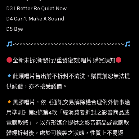
D3 I Better Be Quiet Now
D4 Can’t Make A Sound
D5 Bye
〰〰〰〰〰〰〰〰〰〰〰〰〰〰〰〰〰〰〰〰
全新未拆(新發行/重發復刻)唱片 購買須知
此類唱片售出前不拆封不清洗，購買前恕無法提
供試聽，亦不接受議價。
黑膠唱片，依《通訊交易解除權合理例外情事適
用準則》第2條第4款「經消費者拆封之影音商品或
電腦軟體」，以有形媒介提供之影音商品或電腦軟
體經拆封後，處於可複製之狀態，性質上不易返