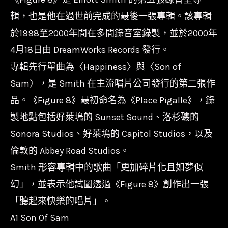
斯
輯，也是他在過世前完成的最後一張專輯。該專輯
Elliott
於1998至2000年間在多間錄音室錄製，並於2000年
Smith-
4月18日由 DreamWorks Records 發行。
Figure
專輯先行單曲為〈Happiness〉與〈Son of
8/180g/Geffen
Sam〉，是 Smith 在主流唱片公司發行的第二張作
Records
品。《Figure 8》最初命名為《Place Pigalle》，錄
數
量
製地點包括好萊塢的 Sunset Sound、洛杉磯的
Sonora Studios、好萊塢的 Capitol Studios，以及
倫敦的 Abbey Road Studios。
Smith 形容專輯中的歌曲「更加碎片化且如夢似
幻」，並表示他試圖透過《Figure 8》創作出一張
「聽起來快樂的唱片」。
A1 Son Of Sam