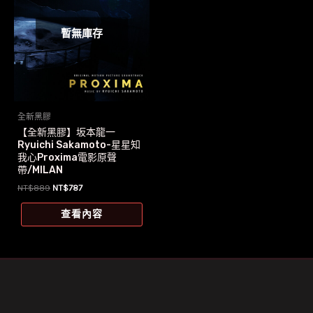
暫無庫存
全新黑膠
【全新黑膠】坂本龍一
Ryuichi Sakamoto-星星知
我心Proxima電影原聲
帶/MILAN
原
目
NT$
889
NT$
787
始
前
價
價
查看內容
格：
格：
NT$889。
NT$787。