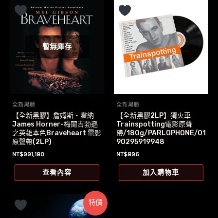
暫無庫存
全新黑膠
全新黑膠
【全新黑膠】詹姆斯‧霍納
【全新黑膠2LP】猜火車
James Horner-梅爾吉勃遜
Trainspotting電影原聲
之英雄本色Braveheart 電影
帶/180g/PARLOPHONE/01
原聲帶(2LP)
90295919948
NT$
991,180
NT$
896
查看內容
加入購物車
特價