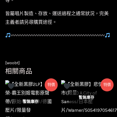
等。
皆屬唱片製造、存放、運送過程之通常狀況，完美
主義者請另尋購買途徑。
〰〰〰〰〰〰〰〰〰〰〰〰〰〰〰〰〰〰〰〰
[woobt]
相關商品
特價
特價
暫無庫存
暫無庫存