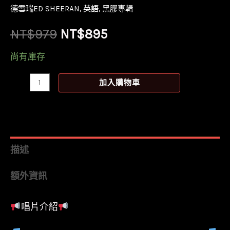
德雪瑞ED SHEERAN
,
英語
,
黑膠專輯
原
目
NT$
979
NT$
895
始
前
尚有庫存
價
價
【全
加入購物車
新
格：
格：
黑
NT$979。
NT$895。
膠
2LP】
描述
紅
額外資訊
髮
艾
唱片介紹
德
Ed