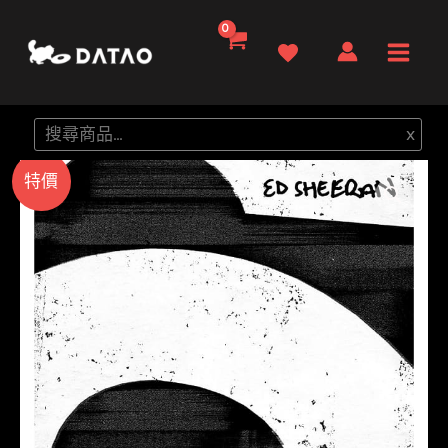
跳
至
Main
主
要
Men
搜
x
內
尋
容
特價