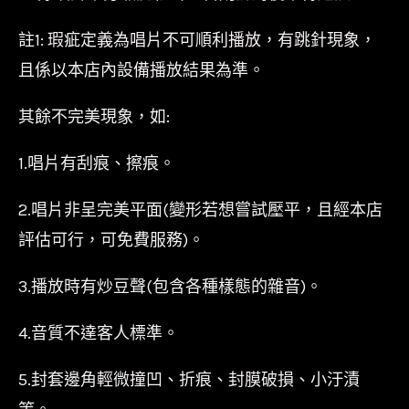
註1: 瑕疵定義為唱片不可順利播放，有跳針現象，
且係以本店內設備播放結果為準。
其餘不完美現象，如:
1.唱片有刮痕、擦痕。
2.唱片非呈完美平面(變形若想嘗試壓平，且經本店
評估可行，可免費服務)。
3.播放時有炒豆聲(包含各種樣態的雜音)。
4.音質不達客人標準。
5.封套邊角輕微撞凹、折痕、封膜破損、小汙漬