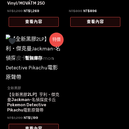
Vinyl/MOVATM 250
原
目
原
目
NT$
1,299
NT$
1,269
NT$
899
NT$
896
始
前
始
前
價
價
價
價
查看內容
查看內容
格：
格：
格：
格：
NT$1,299。
NT$1,269。
NT$899。
NT$896。
特價
暫無庫存
全新黑膠
【全新黑膠2LP】亨利‧傑克
曼Jackman-名偵探皮卡丘
Pokemon Detective
Pikachu電影原聲帶
原
目
NT$
1,299
NT$
1,199
始
前
價
價
查看內容