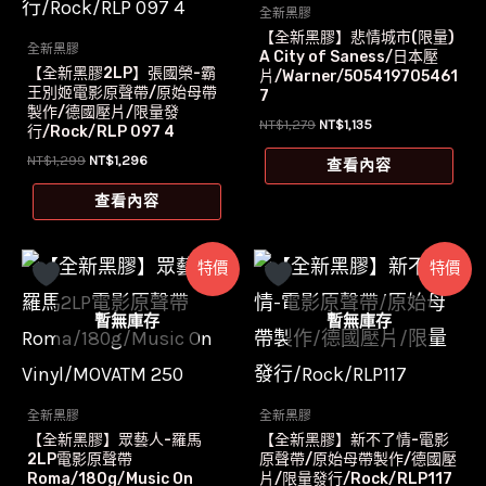
全新黑膠
【全新黑膠】悲情城市(限量)
全新黑膠
A City of Saness/日本壓
【全新黑膠2LP】張國榮-霸
片/Warner/505419705461
王別姬電影原聲帶/原始母帶
7
製作/德國壓片/限量發
原
目
NT$
1,279
NT$
1,135
行/Rock/RLP 097 4
始
前
價
價
原
目
NT$
1,299
NT$
1,296
查看內容
格：
格：
始
前
NT$1,279。
NT$1,135。
價
價
查看內容
格：
格：
NT$1,299。
NT$1,296。
特價
特價
暫無庫存
暫無庫存
全新黑膠
全新黑膠
【全新黑膠】眾藝人-羅馬
【全新黑膠】新不了情-電影
2LP電影原聲帶
原聲帶/原始母帶製作/德國壓
Roma/180g/Music On
片/限量發行/Rock/RLP117