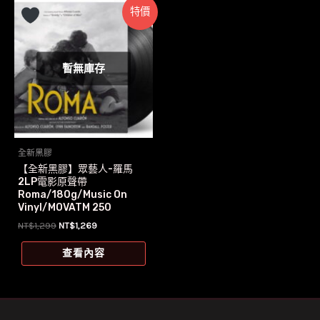
特價
暫無庫存
全新黑膠
【全新黑膠】眾藝人-羅馬
2LP電影原聲帶
Roma/180g/Music On
Vinyl/MOVATM 250
原
目
NT$
1,299
NT$
1,269
始
前
價
價
查看內容
格：
格：
NT$1,299。
NT$1,269。