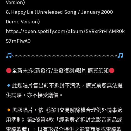
Version)
6. Happy Lie (Unreleased Song / January 2000
Demo Version)
https://open.spotify.com/album/5VRxr2rH1AMR0k
57mF1wAO
〰〰〰〰〰〰〰〰〰〰〰〰〰〰〰〰〰〰〰〰
全新未拆(新發行/重發復刻)唱片 購買須知
此類唱片售出前不拆封不清洗，購買前恕無法提
供試聽，亦不接受議價。
黑膠唱片，依《通訊交易解除權合理例外情事適
用準則》第2條第4款「經消費者拆封之影音商品或
電腦軟體」，以有形媒介提供之影音商品或電腦軟