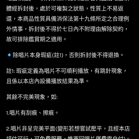
體經拆封後，處於可複製之狀態，性質上不易返
還，本商品性質具備消保法第十九條所定之合理例
外情事，拆封後不得於七日內不附理由解除契約，
故可排除鑑賞期之適用。
除唱片本身瑕疵(註1)，否則拆封後不得退換。
註1: 瑕疵定義為唱片不可順利播放，有跳針現象，
且係以本店內設備播放結果為準。
其餘不完美現象，如:
1.唱片有刮痕、擦痕。
2.唱片非呈完美平面(變形若想嘗試壓平，且經本店
評估可行，可免費服務，惟寄回唱片運費需自付)。