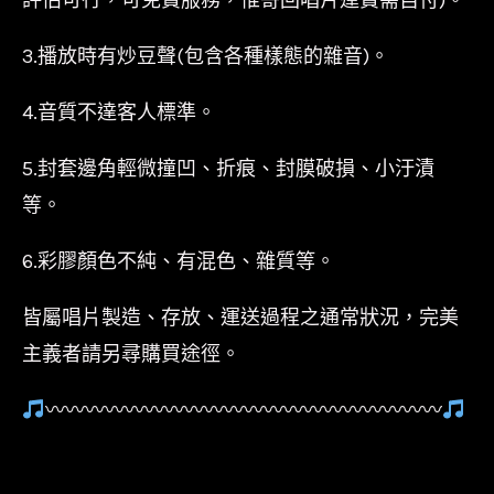
3.播放時有炒豆聲(包含各種樣態的雜音)。
4.音質不達客人標準。
5.封套邊角輕微撞凹、折痕、封膜破損、小汙漬
等。
6.彩膠顏色不純、有混色、雜質等。
皆屬唱片製造、存放、運送過程之通常狀況，完美
主義者請另尋購買途徑。
〰〰〰〰〰〰〰〰〰〰〰〰〰〰〰〰〰〰〰〰