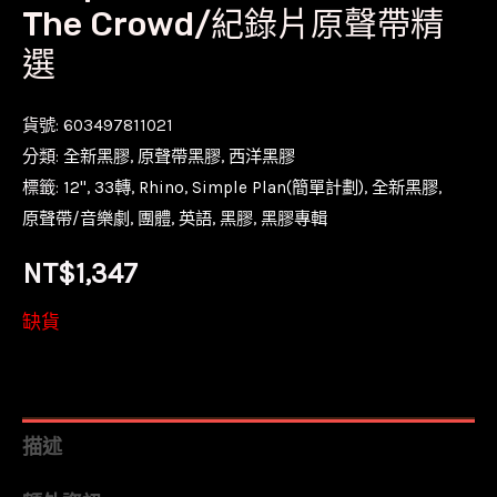
The Crowd/紀錄片原聲帶精
選
貨號:
603497811021
分類:
全新黑膠
,
原聲帶黑膠
,
西洋黑膠
標籤:
12''
,
33轉
,
Rhino
,
Simple Plan(簡單計劃)
,
全新黑膠
,
原聲帶/音樂劇
,
團體
,
英語
,
黑膠
,
黑膠專輯
NT$
1,347
缺貨
描述