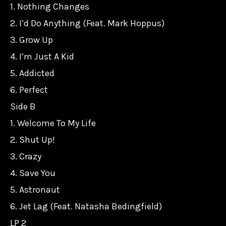
1. Nothing Changes
2. I’d Do Anything (Feat. Mark Hoppus)
3. Grow Up
4. I’m Just A Kid
5. Addicted
6. Perfect
Side B
1. Welcome To My Life
2. Shut Up!
3. Crazy
4. Save You
5. Astronaut
6. Jet Lag (Feat. Natasha Bedingfield)
LP 2