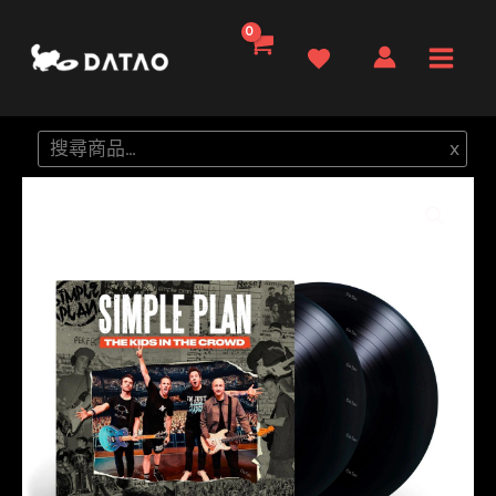
跳
至
Main
主
要
Men
搜
x
內
尋
容