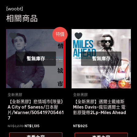
[woobt]
相關商品
特價
暫無庫存
暫無庫存
全新黑膠
全新黑膠
【全新黑膠】悲情城市(限量)
【全新黑膠】邁爾士戴維斯
A City of Saness/日本壓
Miles Davis-瘋狂邁爾士 電
片/Warner/505419705461
影原聲帶2Lp-Miles Ahead
7
原
目
NT$
1,279
NT$
1,135
NT$
925
始
前
價
價