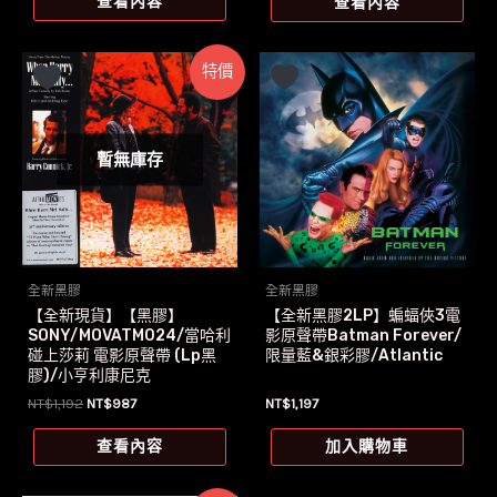
查看內容
查看內容
格：
格：
NT$1,279。
NT$1,135。
特價
暫無庫存
全新黑膠
全新黑膠
【全新現貨】【黑膠】
【全新黑膠2LP】蝙蝠俠3電
SONY/MOVATM024/當哈利
影原聲帶Batman Forever/
碰上莎莉 電影原聲帶 (Lp黑
限量藍&銀彩膠/Atlantic
膠)/小亨利康尼克
原
目
NT$
1,192
NT$
987
NT$
1,197
始
前
價
價
查看內容
加入購物車
格：
格：
NT$1,192。
NT$987。