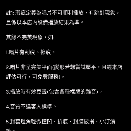
註1: 瑕疵定義為唱片不可順利播放，有跳針現象，
且係以本店內設備播放結果為準。
其餘不完美現象，如:
1.唱片有刮痕、擦痕。
2.唱片非呈完美平面(變形若想嘗試壓平，且經本店
評估可行，可免費服務)。
3.播放時有炒豆聲(包含各種樣態的雜音)。
4.音質不達客人標準。
5.封套邊角輕微撞凹、折痕、封膜破損、小汙漬