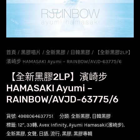
首頁
/
黑膠唱片
/
全新黑膠
/
日韓黑膠
/ 【全新黑膠2LP】
濱崎步 HAMASAKI Ayumi – RAINBOW/AVJD-63775/6
【全新黑膠2LP】濱崎步
HAMASAKI Ayumi –
RAINBOW/AVJD-63775/6
貨號:
4988064637751
分類:
全新黑膠
,
日韓黑膠
標籤:
12''
,
33轉
,
Avex Infinity
,
Ayumi Hamasaki(濱崎步)
,
全新黑膠
,
女聲
,
日語
,
流行
,
黑膠
,
黑膠專輯