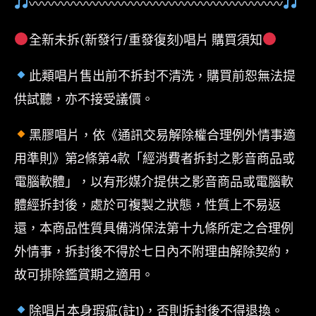
〰〰〰〰〰〰〰〰〰〰〰〰〰〰〰〰〰〰〰〰
全新未拆(新發行/重發復刻)唱片 購買須知
此類唱片售出前不拆封不清洗，購買前恕無法提
供試聽，亦不接受議價。
黑膠唱片，依《通訊交易解除權合理例外情事適
用準則》第2條第4款「經消費者拆封之影音商品或
電腦軟體」，以有形媒介提供之影音商品或電腦軟
體經拆封後，處於可複製之狀態，性質上不易返
還，本商品性質具備消保法第十九條所定之合理例
外情事，拆封後不得於七日內不附理由解除契約，
故可排除鑑賞期之適用。
除唱片本身瑕疵(註1)，否則拆封後不得退換。