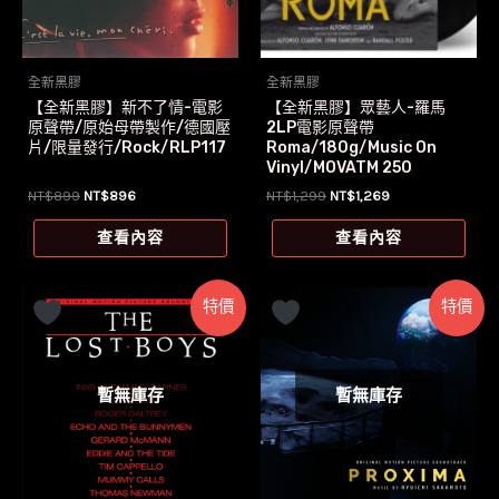
全新黑膠
全新黑膠
【全新黑膠】新不了情-電影
【全新黑膠】眾藝人-羅馬
原聲帶/原始母帶製作/德國壓
2LP電影原聲帶
片/限量發行/Rock/RLP117
Roma/180g/Music On
Vinyl/MOVATM 250
原
目
原
目
NT$
899
NT$
896
NT$
1,299
NT$
1,269
始
前
始
前
價
價
價
價
查看內容
查看內容
格：
格：
格：
格：
NT$899。
NT$896。
NT$1,299。
NT$1,269。
特價
特價
暫無庫存
暫無庫存