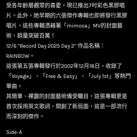
RAINBOW/AVJD-
受各年齡層觀眾的喜愛，現已推出7吋彩色黑膠唱
63775/6
片。此外，她早期的六張傑作專輯也即將發行黑膠
數
唱片，這些專輯憑藉著「mimosa」MV的封面藝
量
術，銷量突破百萬！
12/6 “Record Day 2025 Day 2” 作品​​名稱：
RAINBOW。
這張第五張專輯發行於2002年12月18日，收錄了
「Voyage」、「Free & Easy」、「July 1st」等熱門
單曲。
其簡單、裸露的封面藝術備受矚目，這張專輯更是
首次採用英文歌詞，開創了新局面，這是一部流行
而深刻的傑作。
Side-A