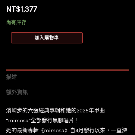
NT$
1,377
尚有庫存
【全
加入購物車
新
黑
膠
2LP】
描述
濱
額外資訊
崎
步
濱崎步的六張經典專輯和她的2025年單曲
HAMASAKI
“mimosa”全部發行黑膠唱片！
Ayumi
-
她的最新專輯《mimosa》自4月發行以來，一直深