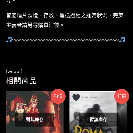
等。
皆屬唱片製造、存放、運送過程之通常狀況，完美
主義者請另尋購買途徑。
〰〰〰〰〰〰〰〰〰〰〰〰〰〰〰〰〰〰〰〰
[woobt]
相關商品
特價
特價
暫無庫存
暫無庫存