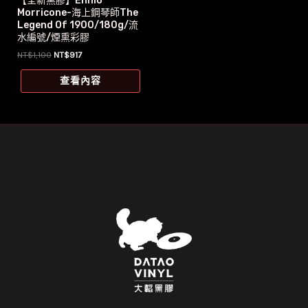
【全新黑膠】Ennio
Morricone-海上鋼琴師The
Legend Of 1900/180g/流
水編號/煙熏彩膠
原
目
NT$
1,100
NT$
917
始
前
價
價
查看內容
格：
格：
NT$1,100。
NT$917。