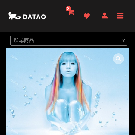
跳
至
Main
主
要
Men
搜
x
內
尋
容