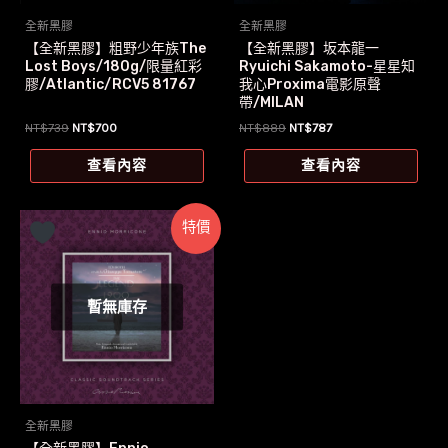
全新黑膠
全新黑膠
【全新黑膠】粗野少年族The
【全新黑膠】坂本龍一
Lost Boys/180g/限量紅彩
Ryuichi Sakamoto-星星知
膠/Atlantic/RCV5 81767
我心Proxima電影原聲
帶/MILAN
原
目
原
目
NT$
739
NT$
700
NT$
889
NT$
787
始
前
始
前
價
價
價
價
查看內容
查看內容
格：
格：
格：
格：
NT$739。
NT$700。
NT$889。
NT$787。
特價
暫無庫存
全新黑膠