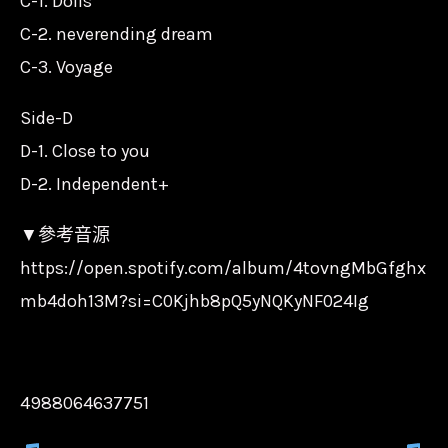
C-1. Dolls
C-2. neverending dream
C-3. Voyage
Side-D
D-1. Close to you
D-2. Independent+
▼參考音源
https://open.spotify.com/album/4tovngMbGfghx
mb4doh13M?si=C0Kjhb8pQ5yNQKyNF024Ig
4988064637751