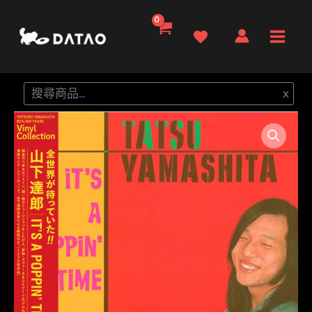
跳
至
Main
主
要
Men
搜
x
內
尋
容