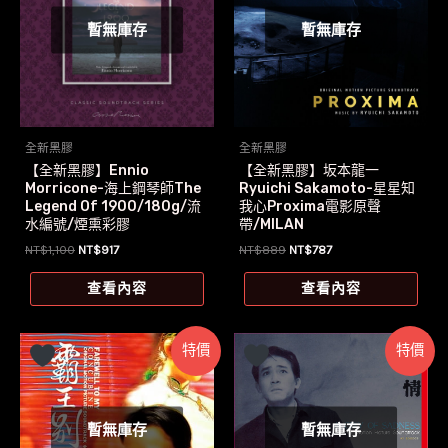
暫無庫存
暫無庫存
全新黑膠
全新黑膠
【全新黑膠】Ennio
【全新黑膠】坂本龍一
Morricone-海上鋼琴師The
Ryuichi Sakamoto-星星知
Legend Of 1900/180g/流
我心Proxima電影原聲
水編號/煙熏彩膠
帶/MILAN
原
目
原
目
NT$
1,100
NT$
917
NT$
889
NT$
787
始
前
始
前
價
價
價
價
查看內容
查看內容
格：
格：
格：
格：
NT$1,100。
NT$917。
NT$889。
NT$787。
特價
特價
暫無庫存
暫無庫存