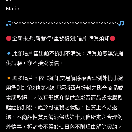
Marie
〰〰〰〰〰〰〰〰〰〰〰〰〰〰〰〰〰〰〰〰
全新未拆(新發行/重發復刻)唱片 購買須知
此類唱片售出前不拆封不清洗，購買前恕無法提
供試聽，亦不接受議價。
黑膠唱片，依《通訊交易解除權合理例外情事適
用準則》第2條第4款「經消費者拆封之影音商品或
電腦軟體」，以有形媒介提供之影音商品或電腦軟
體經拆封後，處於可複製之狀態，性質上不易返
還，本商品性質具備消保法第十九條所定之合理例
外情事，拆封後不得於七日內不附理由解除契約，