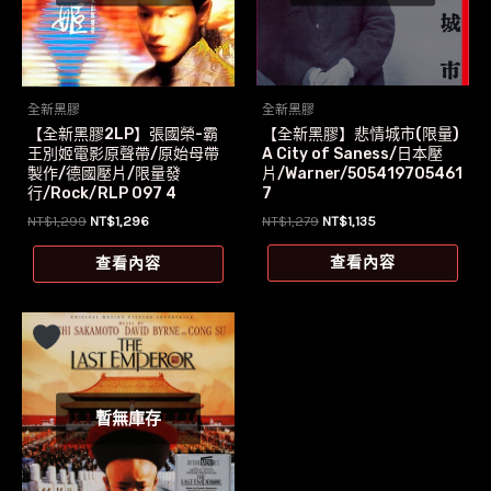
全新黑膠
全新黑膠
【全新黑膠】悲情城市(限量)
【全新黑膠2LP】張國榮-霸
A City of Saness/日本壓
王別姬電影原聲帶/原始母帶
片/Warner/505419705461
製作/德國壓片/限量發
7
行/Rock/RLP 097 4
原
目
原
目
NT$
1,279
NT$
1,135
NT$
1,299
NT$
1,296
始
前
始
前
價
價
價
價
查看內容
查看內容
格：
格：
格：
格：
NT$1,279。
NT$1,135。
NT$1,299。
NT$1,296。
暫無庫存