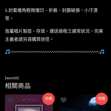
5.封套邊角輕微撞凹、折痕、封膜破損、小汙漬
等。
皆屬唱片製造、存放、運送過程之通常狀況，完美
主義者請另尋購買途徑。
〰〰〰〰〰〰〰〰〰〰〰〰〰〰〰〰〰〰〰〰
[woobt]
相關商品
特價
特價