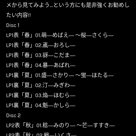
メから見てみよう…という方にも是非強くお勧めし
たい内容!!
Disc 1
LP1表「春」01.萌―めばえ― ～桜―さくら―
LP1表「春」02.颪―おろし―
LP1表「春」03.谺―こだま―
LP1表「春」04.暴―あばれ―
LP1裏「夏」01.盛―さかり― ～蛍―ほたる―
LP1裏「夏」02.汀―みぎわ―
LP1裏「夏」03.焔―ほむら―
LP1裏「夏」04.魁―かしら―
Disc 2
LP2表「秋」01.稔―みのり― ～芒―すすき―
LP2表「秋」02.戦―いくさ―