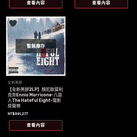
價
價
價
價
查看內容
查看內容
格：
格：
格：
格：
NT$739。
NT$700。
NT$1,299。
NT$1,269。
暫無庫存
全新黑膠
【全新黑膠2LP】顏尼歐莫利
克奈Ennio Morricone-八惡
人The Hateful Eight-電影
原聲帶
NT$
991,277
查看內容