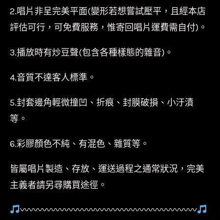
2.唱片非呈完美平面(變形若想嘗試壓平，且經本店
評估可行，可免費服務，惟寄回唱片運費需自付)。
3.播放時有炒豆聲(包含各種樣態的雜音)。
4.音質不達客人標準。
5.封套邊角輕微撞凹、折痕、封膜破損、小汙漬
等。
6.彩膠顏色不純、有混色、雜質等。
皆屬唱片製造、存放、運送過程之通常狀況，完美
主義者請另尋購買途徑。
〰〰〰〰〰〰〰〰〰〰〰〰〰〰〰〰〰〰〰〰