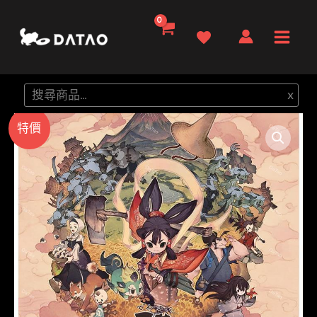
跳
至
Main
主
要
Men
搜
x
內
尋
容
特價