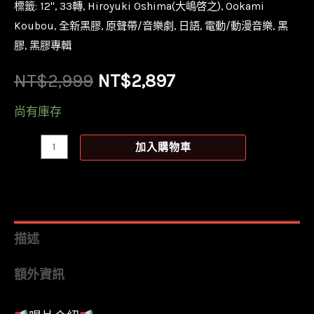
標籤:
12''
,
33轉
,
Hiroyuki Oshima(大嶋啓之)
,
Ookami
Koubou
,
全新黑膠
,
原聲帶/音樂劇
,
日語
,
電動/動漫音樂
,
黑
膠
,
黑膠專輯
原
目
NT$
2,999
NT$
2,897
始
前
尚有庫存
價
價
【全
加入購物車
新
格：
格：
黑
NT$2,999。
NT$2,897。
膠
2LP】
描述
天
額外資訊
穗
之