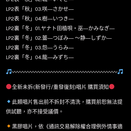
LP2表「秋」03.咲―さかせ―
LP2表「秋」04.樹―いつき―
LP2裏「冬」01.ヤナト田植唄・巫―かみなぎ―
LP2裏「冬」02.蕾―つぼみ― ～静―しずか―
LP2裏「冬」03.怨―うらみ―
LP2裏「冬」04.龍―みずち―
〰〰〰〰〰〰〰〰〰〰〰〰〰〰〰〰〰〰〰〰
全新未拆(新發行/重發復刻)唱片 購買須知
此類唱片售出前不拆封不清洗，購買前恕無法提
供試聽，亦不接受議價。
黑膠唱片，依《通訊交易解除權合理例外情事適