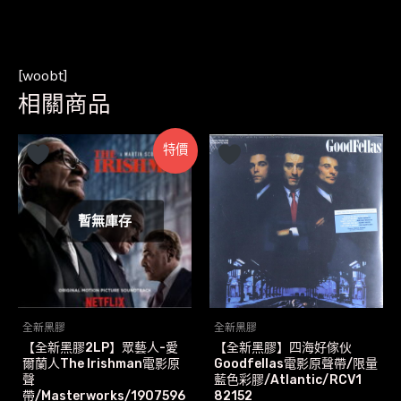
[woobt]
相關商品
特價
暫無庫存
全新黑膠
全新黑膠
【全新黑膠2LP】眾藝人-愛
【全新黑膠】四海好傢伙
爾蘭人The Irishman電影原
Goodfellas電影原聲帶/限量
聲
藍色彩膠/Atlantic/RCV1
帶/Masterworks/1907596
82152