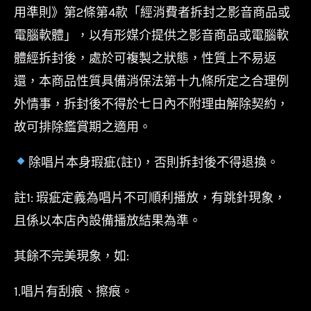
用準則》第2條第4款「經消費者拆封之影音商品或
電腦軟體」，以有形媒介提供之影音商品或電腦軟
體經拆封後，處於可複製之狀態，性質上不易返
還，本商品性質具備消保法第十九條所定之合理例
外情事，拆封後不得於七日內不附理由解除契約，
故可排除鑑賞期之適用。
除唱片本身瑕疵(註1)，否則拆封後不得退換。
註1: 瑕疵定義為唱片不可順利播放，有跳針現象，
且係以本店內設備播放結果為準。
其餘不完美現象，如:
1.唱片有刮痕、擦痕。