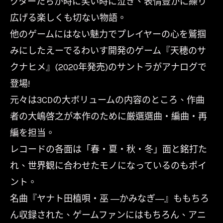
クターたちが時に笑い時に泣き、表情豊かに繰り
広げる楽しくも切ない物語。
他のゲームにはない魅力でプレイヤーの心を鷲掴
みにしたえーでるわいす開発のゲーム『天穂のサ
クナヒメ』(2020年発売)のサントラがアナログで
登場!
元々は3CDの大ボリュームの内容のところ、作曲
者の大嶋啓之が本作のために厳選選曲・編曲・再
編を担当。
レコードの各面は「春・夏・秋・冬」面と銘打た
れ、世界観に合わせたモノになっているのもポイ
ント。
名曲『ヤナト田植唄・巫 ―かみなぎ―』ももちろ
ん収録された、ゲームファンにはもちろん、アニ