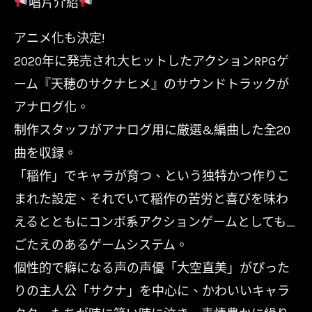
唱片介紹
咲
稻
アニメ化も決定!
姬
2020年に発売され大ヒットしたアクションRPGゲ
Sakuna:
ーム『天穂のサクナヒメ』のサウンドトラックが
Of
アナログ化。
Rice
制作スタッフがアナログ用に厳選&編曲した全20
and
曲を収録。
Ruin/
「稲作」でキャラが育つ、という独特かつ作りこ
電
玩
まれた設定、それでいて稲作の苦労と喜びを味わ
原
えるとともにコンボ系アクションゲームとしても_
聲
ごたえのあるゲームシステム。
帶/CHPY1018
個性的で癖になる声の声優「大空直美」がぴった
數
りの主人公「サクナ」を中心に、かわいいキャラ
量