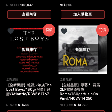
9471
原
目
NT$
1,189
NT$
1,047
NT$
1,198
始
前
價
價
查看內容
加入購物車
格：
格：
NT$1,189。
NT$1,047。
特價
特價
暫無庫存
暫無庫存
全新黑膠
全新黑膠
【全新黑膠】粗野少年族The
【全新黑膠】眾藝人-羅馬
Lost Boys/180g/限量紅彩
2LP電影原聲帶
膠/Atlantic/RCV5 81767
Roma/180g/Music On
Vinyl/MOVATM 250
原
目
原
目
NT$
739
NT$
700
NT$
1,299
NT$
1,269
始
前
始
前