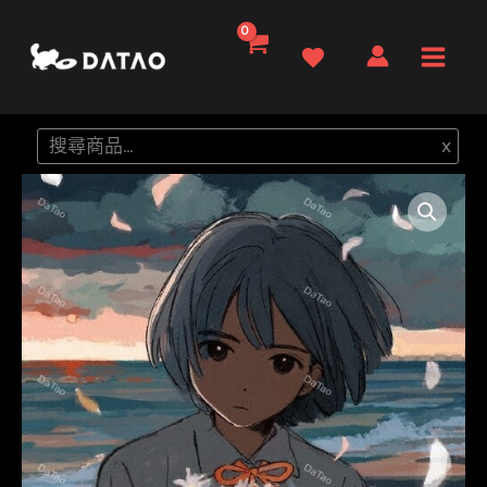
跳
至
Main
主
要
Men
搜
x
內
尋
容