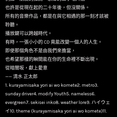
也許是從現在起的二十年後，但沒關係。
所有的音樂作品，都是在與它相遇的那一刻才該被
聆聽。
播放鍵可以跨越時代。
有時，一張小小的 CD 竟能改變一個人的人生。
即使那個角色不是由我們來擔當，
也希望那樣的瞬間能在你的生命裡不斷出現。
從暗闇坂，獻上愛意
—— 清水 正太郎
1. kurayamisaka yori ai wo komete2. metro3.
sunday driver4. modify Youth5. nameless6.
evergreen7. sekisei inko8. weather lore9. ハイウェ
イ10. theme (kurayamisaka yori ai wo komete)11.