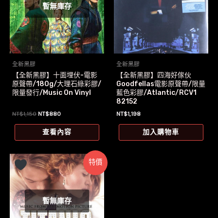
暫無庫存
全新黑膠
全新黑膠
【全新黑膠】十面埋伏-電影
【全新黑膠】四海好傢伙
原聲帶/180g/大理石綠彩膠/
Goodfellas電影原聲帶/限量
限量發行/Music On Vinyl
藍色彩膠/Atlantic/RCV1
82152
原
目
NT$
1,150
NT$
880
NT$
1,198
始
前
價
價
查看內容
加入購物車
格：
格：
NT$1,150。
NT$880。
特價
暫無庫存