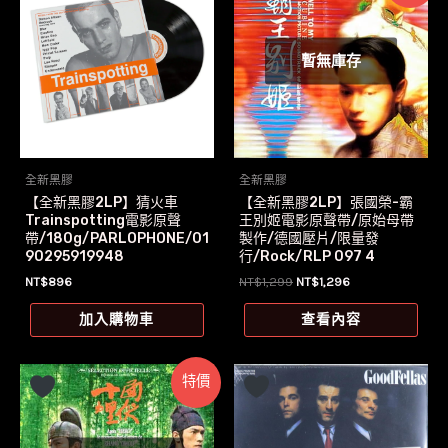
暫無庫存
全新黑膠
全新黑膠
【全新黑膠2LP】猜火車
【全新黑膠2LP】張國榮-霸
Trainspotting電影原聲
王別姬電影原聲帶/原始母帶
帶/180g/PARLOPHONE/01
製作/德國壓片/限量發
90295919948
行/Rock/RLP 097 4
原
目
NT$
896
NT$
1,299
NT$
1,296
始
前
價
價
加入購物車
查看內容
格：
格：
NT$1,299。
NT$1,296。
特價