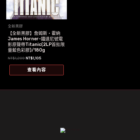
全新黑膠
【全新黑膠】詹姆斯‧霍納
James Horner-鐵達尼號電
影原聲帶Titanic(2LP首批限
量藍色彩膠)/180g
原
目
NT$
1,209
NT$
1,105
始
前
價
價
查看內容
格：
格：
NT$1,209。
NT$1,105。