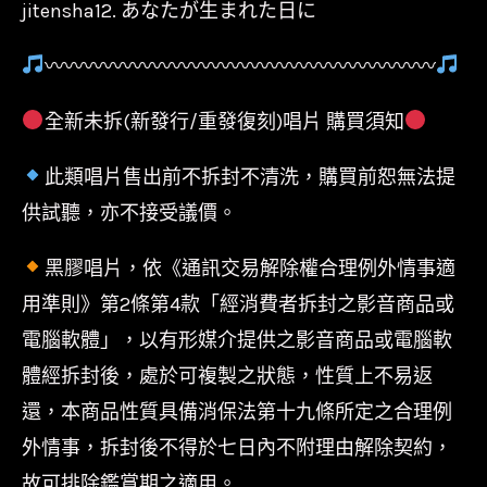
jitensha12. あなたが生まれた日に
〰〰〰〰〰〰〰〰〰〰〰〰〰〰〰〰〰〰〰〰
全新未拆(新發行/重發復刻)唱片 購買須知
此類唱片售出前不拆封不清洗，購買前恕無法提
供試聽，亦不接受議價。
黑膠唱片，依《通訊交易解除權合理例外情事適
用準則》第2條第4款「經消費者拆封之影音商品或
電腦軟體」，以有形媒介提供之影音商品或電腦軟
體經拆封後，處於可複製之狀態，性質上不易返
還，本商品性質具備消保法第十九條所定之合理例
外情事，拆封後不得於七日內不附理由解除契約，
故可排除鑑賞期之適用。