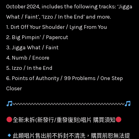
Course/093624896210/
October 2024, includes the following tracks: ‘Jigga
華
What / Faint’, ‘Izzo / In the End’ and more.
納
1. Dirt Off Your Shoulder / Lying From You
數
2. Big Pimpin’ / Papercut
量
3. Jigga What / Faint
4. Numb / Encore
5. Izzo / In the End
6. Points of Authority / 99 Problems / One Step
Closer
〰〰〰〰〰〰〰〰〰〰〰〰〰〰〰〰〰〰〰〰
全新未拆(新發行/重發復刻)唱片 購買須知
此類唱片售出前不拆封不清洗，購買前恕無法提