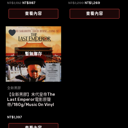
原
目
原
目
NT$
1,192
NT$
987
NT$
1,299
NT$
1,269
始
前
始
前
價
價
價
價
查看內容
查看內容
格：
格：
格：
格：
NT$1,192。
NT$987。
NT$1,299。
NT$1,269。
暫無庫存
全新黑膠
【全新黑膠】末代皇帝The
Last Emperor電影原聲
帶/180g/Music On Vinyl
NT$
1,397
查看內容