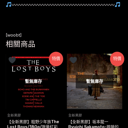
〰〰〰〰〰〰〰〰〰〰〰〰〰〰〰〰〰〰〰〰
[woobt]
相關商品
特價
特價
暫無庫存
暫無庫存
全新黑膠
全新黑膠
【全新黑膠】粗野少年族The
【全新黑膠】坂本龍一
Lost Boys/180g/限量紅彩
Ryuichi Sakamoto-踉蹌的