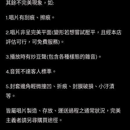
其餘不完美現象，如:
1.唱片有刮痕、擦痕。
2.唱片非呈完美平面(變形若想嘗試壓平，且經本店
評估可行，可免費服務)。
3.播放時有炒豆聲(包含各種樣態的雜音)。
4.音質不達客人標準。
5.封套邊角輕微撞凹、折痕、封膜破損、小汙漬
等。
皆屬唱片製造、存放、運送過程之通常狀況，完美
主義者請另尋購買途徑。