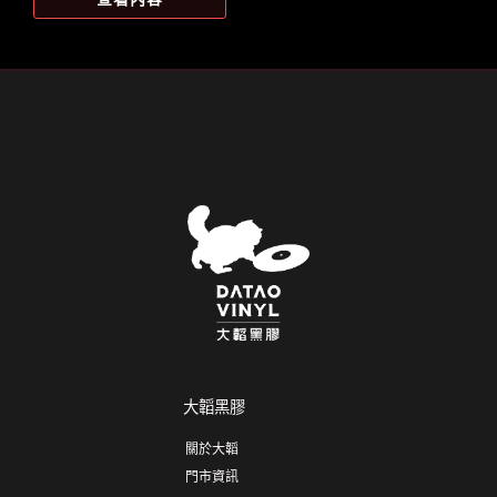
大韜黑膠
關於大韜
門市資訊