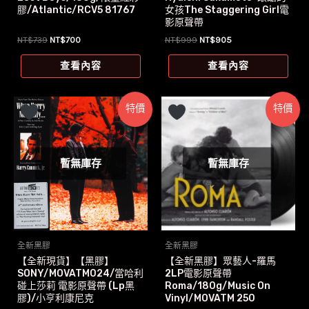
膠/Atlantic/RCV5 81767
女孩The Staggering Girl電
影原聲帶
原
目
原
目
NT$
739
NT$
700
NT$
999
NT$
905
始
前
始
前
價
價
價
價
查看內容
查看內容
格：
格：
格：
格：
NT$739。
NT$700。
NT$999。
NT$905。
特價
特價
暫無庫存
暫無庫存
全新黑膠
全新黑膠
【全新現貨】【黑膠】
【全新黑膠】眾藝人-羅馬
SONY/MOVATM024/當哈利
2LP電影原聲帶
碰上莎莉 電影原聲帶 (Lp黑
Roma/180g/Music On
膠)/小亨利康尼克
Vinyl/MOVATM 250