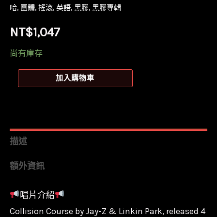
哈
,
團體
,
搖滾
,
英語
,
黑膠
,
黑膠專輯
NT$
1,047
尚有庫存
【全
加入購物車
新
黑
膠】
Jay-
描述
Z
額外資訊
&
Linkin
唱片介紹
Park-
Collision Course by Jay-Z & Linkin Park, released 4
Collision