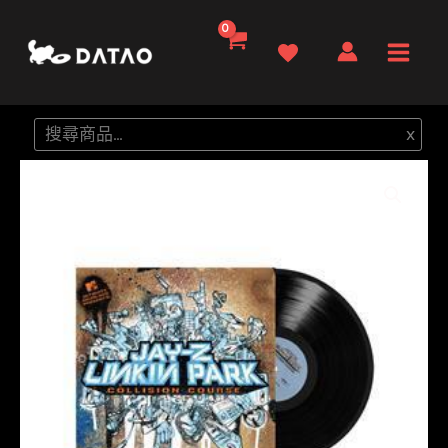
跳
至
Main
主
要
Men
搜
x
內
尋
容