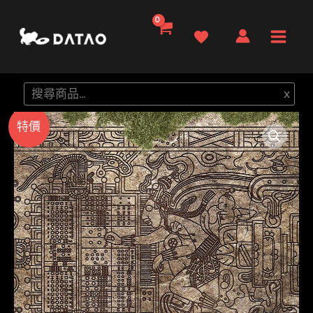
跳
至
Main
主
要
Men
搜
x
內
尋
容
特價