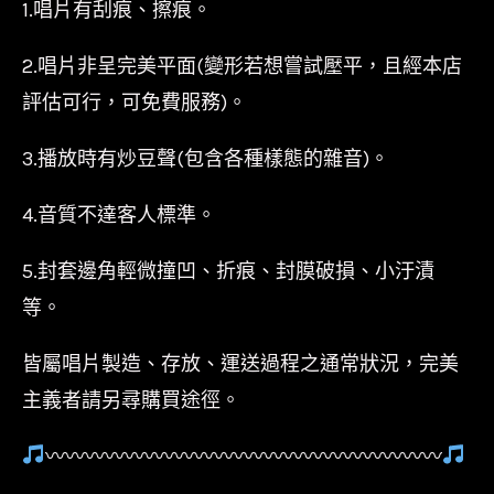
1.唱片有刮痕、擦痕。
2.唱片非呈完美平面(變形若想嘗試壓平，且經本店
評估可行，可免費服務)。
3.播放時有炒豆聲(包含各種樣態的雜音)。
4.音質不達客人標準。
5.封套邊角輕微撞凹、折痕、封膜破損、小汙漬
等。
皆屬唱片製造、存放、運送過程之通常狀況，完美
主義者請另尋購買途徑。
〰〰〰〰〰〰〰〰〰〰〰〰〰〰〰〰〰〰〰〰