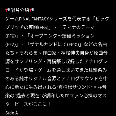
Arrangement
唱片介紹
Album/
ゲームFINAL FANTASYシリーズを代表する「ビック
植
松
ブリッヂの死闘(FF5)」、「ティナのテーマ
伸
(FF6)」、「オープニング～爆破ミッション
夫
(FF7)」、「ザナルカンドにて(FF10)」などの名曲
數
たち。それらを、作曲家・植松伸夫自身が原曲音
量
源をサンプリング、再構築し収録したアナログレ
コードが登場。ゲームを通し聴いてきた耳馴染み
のある純オリジナル音源とアナログサウンドを中
心に新たに生み出される”真植松サウンド”。FF音
楽の“過去と現在”が調和したFFファン必携のマス
ターピースがここに！
Side A