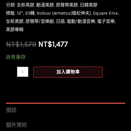
分類:
全新黑膠
,
動漫黑膠
,
原聲帶黑膠
,
日韓黑膠
標籤:
12''
,
33轉
,
Nobuo Uematsu(植松伸夫)
,
Square Enix
,
全新黑膠
,
原聲帶/音樂劇
,
日語
,
電動/動漫音樂
,
電子音樂
,
黑膠專輯
原
目
NT$
1,579
NT$
1,477
始
前
尚有庫存
價
價
【全
加入購物車
新
格：
格：
黑
NT$1,579。
NT$1,477。
膠】
Modulation-
描述
FINAL
額外資訊
FANTASY