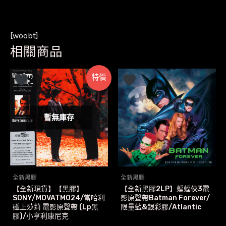
[woobt]
相關商品
特價
暫無庫存
全新黑膠
全新黑膠
【全新現貨】【黑膠】
【全新黑膠2LP】蝙蝠俠3電
SONY/MOVATM024/當哈利
影原聲帶Batman Forever/
碰上莎莉 電影原聲帶 (Lp黑
限量藍&銀彩膠/Atlantic
膠)/小亨利康尼克