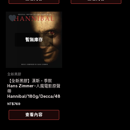
格：
格：
格：
格：
NT$999。
NT$905。
NT$1,100。
NT$917。
暫無庫存
全新黑膠
【全新黑膠】漢斯‧季默
Hans Zimmer-人魔電影原聲
帶
Hannibal/180g/Decca/48
3 2130
NT$
769
查看內容