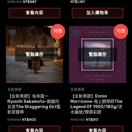
原
目
NT$
1,192
NT$
987
NT$
1,197
始
前
價
價
查看內容
加入購物車
格：
格：
NT$1,192。
NT$987。
特價
特價
暫無庫存
暫無庫存
全新黑膠
全新黑膠
【全新黑膠】坂本龍一
【全新黑膠】Ennio
Ryuichi Sakamoto-踉蹌的
Morricone-海上鋼琴師The
女孩The Staggering Girl電
Legend Of 1900/180g/流
影原聲帶
水編號/煙熏彩膠
原
目
原
目
NT$
999
NT$
905
NT$
1,100
NT$
917
始
前
始
前
價
價
價
價
查看內容
查看內容