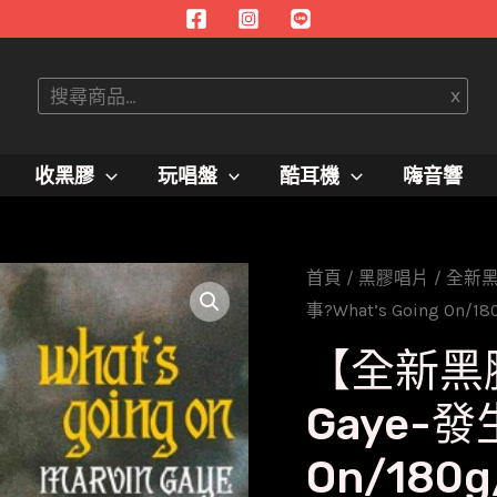
搜
x
尋
收黑膠
玩唱盤
酷耳機
嗨音響
首頁
/
黑膠唱片
/
全新
事?What’s Going On/18
【全新黑膠
Gaye-發
On/180g