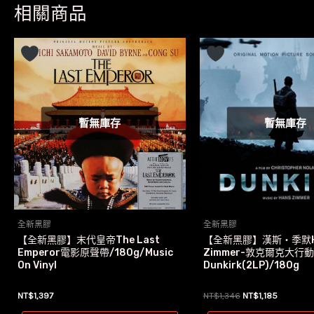
相關商品
暫無庫存
暫無庫存
全新黑膠
全新黑膠
【全新黑膠】末代皇帝The Last
【全新黑膠】漢斯‧季默H
Emperor電影原聲帶/180g/Music
Zimmer-敦克爾克大行
On Vinyl
Dunkirk(2LP)/180g
原
目
NT$
1,397
NT$
1,346
NT$
1,185
始
前