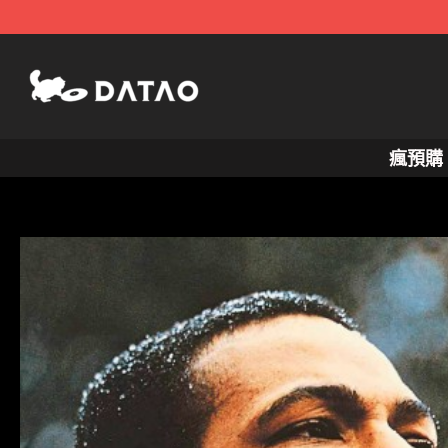
跳
至
主
要
內
瘋預購
容