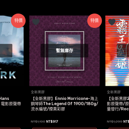
特價
特價
暫無庫存
全新黑膠
全新黑膠
ans
【全新黑膠】Ennio Morricone-海上
【全新黑膠
動 電影原聲帶
鋼琴師The Legend Of 1900/180g/
影原聲帶/
流水編號/煙熏彩膠
量發行/Rock
原
目
原
NT$
1,100
NT$
917
NT$
1,299
NT
始
前
始