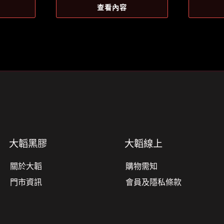
價
價
價
查看內容
格：
格：
格
5。
NT$1,100。
NT$917。
NT
大韜黑膠
大韜線上
關於大韜
購物需知
門市資訊
會員及隱私條款