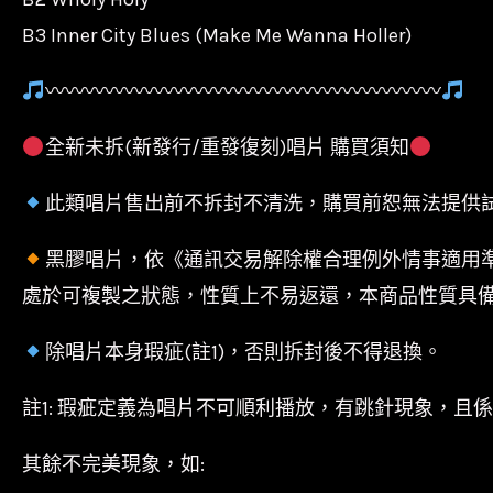
B3 Inner City Blues (Make Me Wanna Holler)
〰〰〰〰〰〰〰〰〰〰〰〰〰〰〰〰〰〰〰〰
全新未拆(新發行/重發復刻)唱片 購買須知
此類唱片售出前不拆封不清洗，購買前恕無法提供
黑膠唱片，依《通訊交易解除權合理例外情事適用
處於可複製之狀態，性質上不易返還，本商品性質具
除唱片本身瑕疵(註1)，否則拆封後不得退換。
註1: 瑕疵定義為唱片不可順利播放，有跳針現象，且
其餘不完美現象，如: