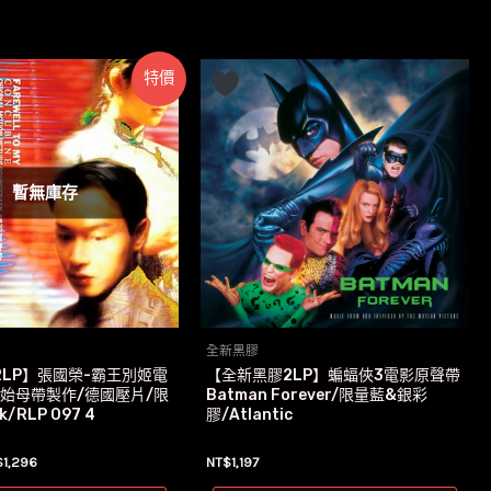
特價
暫無庫存
全新黑膠
2LP】張國榮-霸王別姬電
【全新黑膠2LP】蝙蝠俠3電影原聲帶
原始母帶製作/德國壓片/限
Batman Forever/限量藍&銀彩
/RLP 097 4
膠/Atlantic
目
$
1,296
NT$
1,197
前