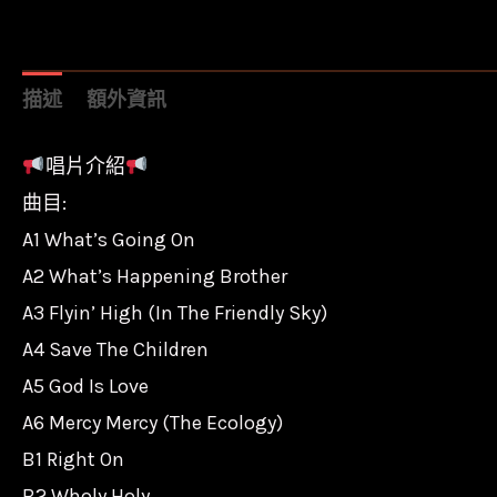
描述
額外資訊
唱片介紹
曲目:
A1 What’s Going On
A2 What’s Happening Brother
A3 Flyin’ High (In The Friendly Sky)
A4 Save The Children
A5 God Is Love
A6 Mercy Mercy (The Ecology)
B1 Right On
B2 Wholy Holy