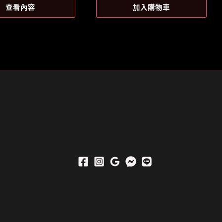
價
查看內容
加入購物車
：
格：
$1,299。
NT$1,296。