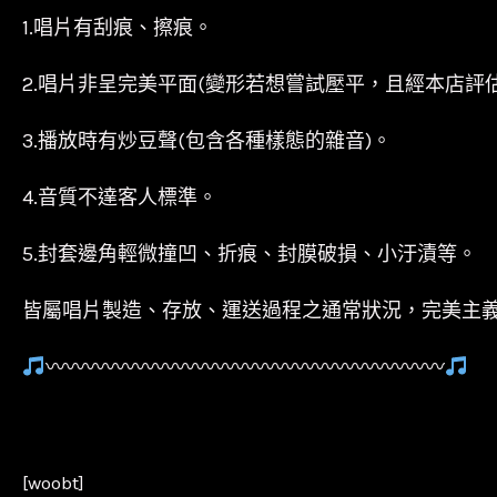
1.唱片有刮痕、擦痕。
2.唱片非呈完美平面(變形若想嘗試壓平，且經本店評
3.播放時有炒豆聲(包含各種樣態的雜音)。
4.音質不達客人標準。
5.封套邊角輕微撞凹、折痕、封膜破損、小汙漬等。
皆屬唱片製造、存放、運送過程之通常狀況，完美主
〰〰〰〰〰〰〰〰〰〰〰〰〰〰〰〰〰〰〰〰
[woobt]