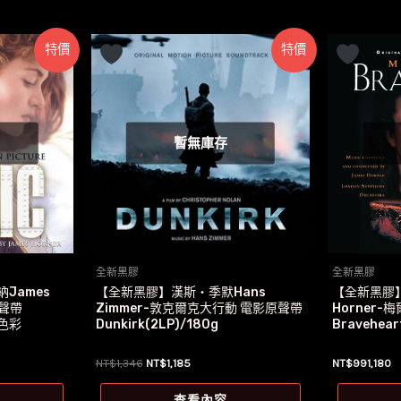
特價
特價
暫無庫存
全新黑膠
全新黑膠
James
【全新黑膠】漢斯‧季默Hans
【全新黑膠】
原聲帶
Zimmer-敦克爾克大行動 電影原聲帶
Horner
藍色彩
Dunkirk(2LP)/180g
Bravehea
原
目
NT$
1,346
NT$
1,185
NT$
991,180
始
前
價
價
查看內容