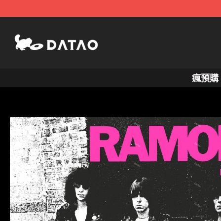
跳
至
主
要
內
瘋預購
容