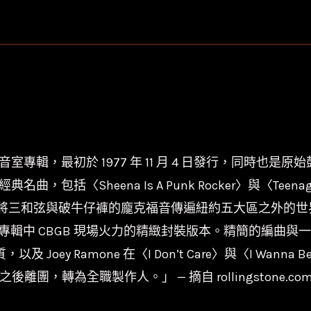
Ramones
-
Rocket
To
Russia/180g/RR1
6042/Sire
數
量
專輯，最初於 1977 年 11 月 4 日發行，同時也是原始
包括〈Sheena Is A Punk Rocker〉與〈Teenage
將三和弦與破牛仔褲的龐克福音傳遍紐約五大區之外的世界。《R
e》專輯中 CBGB 現場火力的精緻封裝版本。精簡的編曲與一點
經典特質，以及 Joey Ramone 在〈I Don’t Care〉與〈I 
離團，轉為全職製作人。」 — 摘自 rollingstone.co