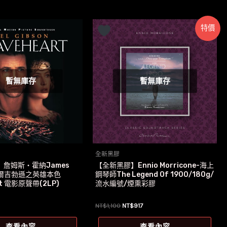
特價
暫無庫存
暫無庫存
全新黑膠
詹姆斯‧霍納James
【全新黑膠】Ennio Morricone-海上
-梅爾吉勃遜之英雄本色
鋼琴師The Legend Of 1900/180g/
rt 電影原聲帶(2LP)
流水編號/煙熏彩膠
原
目
NT$
1,100
NT$
917
始
前
價
價
查看內容
查看內容