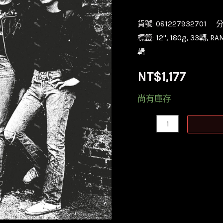
貨號:
081227932701
分
標籤:
12''
,
180g
,
33轉
,
RA
輯
NT$
1,177
尚有庫存
【全
新
黑
膠】
雷
蒙
斯