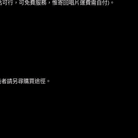
估可行，可免費服務，惟寄回唱片運費需自付)。
義者請另尋購買途徑。