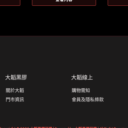
格：
格：
5。
NT$1,346。
NT$1,185。
大韜黑膠
大韜線上
關於大韜
購物需知
門市資訊
會員及隱私條款