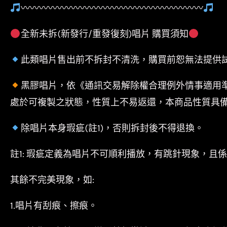
〰〰〰〰〰〰〰〰〰〰〰〰〰〰〰〰〰〰〰〰
全新未拆(新發行/重發復刻)唱片 購買須知
此類唱片售出前不拆封不清洗，購買前恕無法提供
黑膠唱片，依《通訊交易解除權合理例外情事適用
處於可複製之狀態，性質上不易返還，本商品性質具
除唱片本身瑕疵(註1)，否則拆封後不得退換。
註1: 瑕疵定義為唱片不可順利播放，有跳針現象，且
其餘不完美現象，如:
1.唱片有刮痕、擦痕。