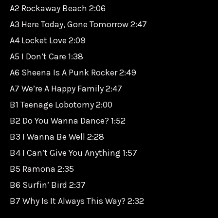
A2 Rockaway Beach 2:06
A3 Here Today, Gone Tomorrow 2:47
A4 Locket Love 2:09
A5 I Don’t Care 1:38
A6 Sheena Is A Punk Rocker 2:49
A7 We’re A Happy Family 2:47
B1 Teenage Lobotomy 2:00
B2 Do You Wanna Dance? 1:52
B3 I Wanna Be Well 2:28
B4 I Can’t Give You Anything 1:57
B5 Ramona 2:35
B6 Surfin’ Bird 2:37
B7 Why Is It Always This Way? 2:32