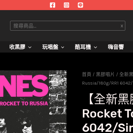
搜
x
尋
收黑膠
玩唱盤
酷耳機
嗨音響
首頁
/
黑膠唱片
/
全新
Russia/180g/RR1 6042/
【全新黑膠
Rocket T
6042/Si