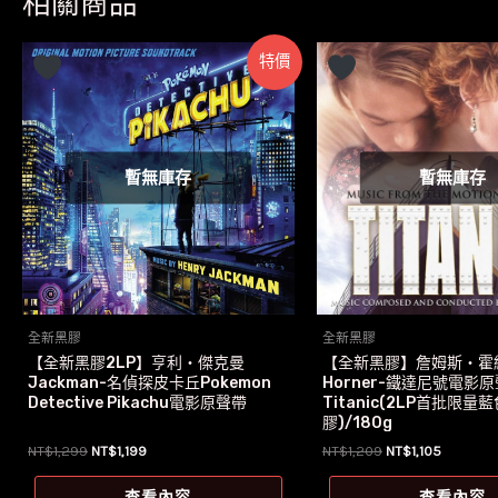
相關商品
特價
暫無庫存
暫無庫存
全新黑膠
全新黑膠
【全新黑膠2LP】亨利‧傑克曼
【全新黑膠】詹姆斯‧霍納
Jackman-名偵探皮卡丘Pokemon
Horner-鐵達尼號電影
Detective Pikachu電影原聲帶
Titanic(2LP首批限量
膠)/180g
原
目
原
目
NT$
1,299
NT$
1,199
NT$
1,209
NT$
1,105
始
前
始
前
價
價
價
價
查看內容
查看內容