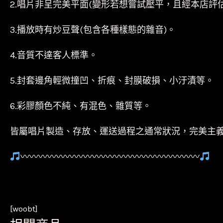
2.唱片非呈完美平面(變形若想嘗試壓平，且經本店評
3.播放時有炒豆聲(包含各種樣態的雜音)。
4.音質不達客人標準。
5.封套邊角輕微撞凹、折痕、封膜破損、小汙漬等。
6.彩膠顏色不純、有混色、雜質等。
皆屬唱片製造、存放、運送過程之通常狀況，完美主
〰〰〰〰〰〰〰〰〰〰〰〰〰〰〰〰〰〰〰〰
[woobt]