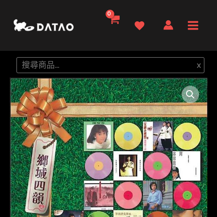
跳
至
Main
主
要
Men
搜
x
內
尋
容