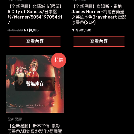
【全新黑膠】悲情城市(限量)
【全新黑膠】詹姆斯‧霍納
A City of Saness/日本壓
James Horner-梅爾吉勃遜
片/Warner/505419705461
之英雄本色Braveheart 電影
7
原聲帶(2LP)
原
目
NT$
1,279
NT$
1,135
NT$
991,180
始
前
價
價
查看內容
查看內容
格：
格：
NT$1,279。
NT$1,135。
特價
暫無庫存
全新黑膠
【全新黑膠】新不了情-電影
原聲帶/原始母帶製作/德國壓