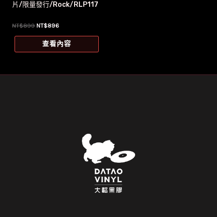
片/限量發行/Rock/RLP117
原
目
NT$
899
NT$
896
始
前
價
價
查看內容
格：
格：
NT$899。
NT$896。