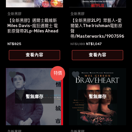
全新黑膠
全新黑膠
【全新黑膠】邁爾士戴維斯
【全新黑膠2LP】眾藝人-愛
Miles Davis-瘋狂邁爾士 電
爾蘭人The Irishman電影原
影原聲帶2Lp-Miles Ahead
聲
帶/Masterworks/1907596
9471
原
目
NT$
925
NT$
1,189
NT$
1,047
始
前
價
價
查看內容
查看內容
格：
格：
NT$1,189。
NT$1,047。
特價
暫無庫存
暫無庫存
全新黑膠
全新黑膠