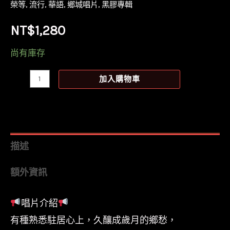
榮等
,
流行
,
華語
,
鄉城唱片
,
黑膠專輯
NT$
1,280
尚有庫存
【全
加入購物車
新
黑
膠】
鄉
描述
城
額外資訊
四
韻
唱片介紹
III/
有種熟悉駐居心上，久釀成歲月的鄉愁，
林