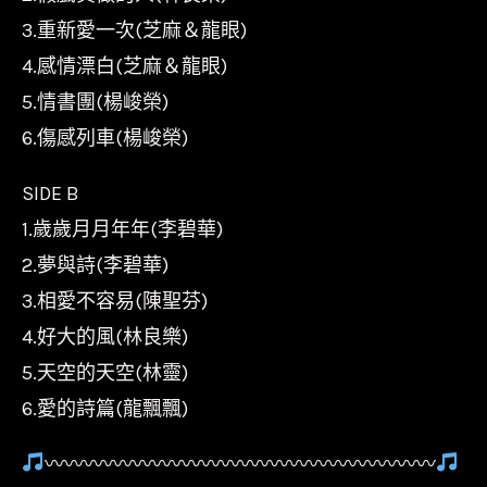
3.重新愛一次(芝麻＆龍眼)
城
唱
4.感情漂白(芝麻＆龍眼)
片/SC-
5.情書團(楊峻榮)
2021-
6.傷感列車(楊峻榮)
3
SIDE B
數
1.歲歲月月年年(李碧華)
量
2.夢與詩(李碧華)
3.相愛不容易(陳聖芬)
4.好大的風(林良樂)
5.天空的天空(林靈)
6.愛的詩篇(龍飄飄)
〰〰〰〰〰〰〰〰〰〰〰〰〰〰〰〰〰〰〰〰