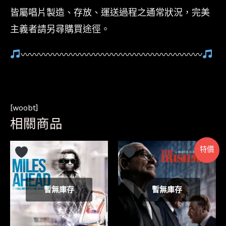
皆屬唱片製造、存放、運送過程之通常狀況，完美
主義者請另尋購買途徑。
〰〰〰〰〰〰〰〰〰〰〰〰〰〰〰〰〰〰〰〰
[woobt]
相關商品
特價
暫無庫存
暫無庫存