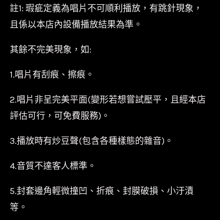
註1: 瑕疵定義為唱片不可順利播放，有跳針現象，
且係以本店內設備播放結果為準。
其餘不完美現象，如:
1.唱片有刮痕、擦痕。
2.唱片非呈完美平面(變形若想嘗試壓平，且經本店
評估可行，可免費服務)。
3.播放時有炒豆聲(包含各種樣態的雜音)。
4.音質不達客人標準。
5.封套邊角輕微撞凹、折痕、封膜破損、小汙漬
等。