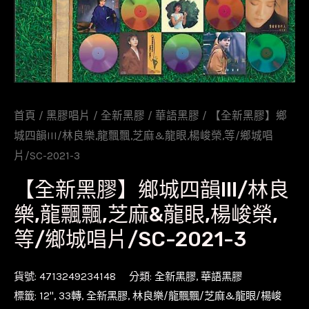
首頁
/
黑膠唱片
/
全新黑膠
/
華語黑膠
/ 【全新黑膠】鄉
城四韻III/林良樂,龍飄飄,芝麻&龍眼,楊峻榮,等/鄉城唱
片/SC-2021-3
【全新黑膠】鄉城四韻III/林良
樂,龍飄飄,芝麻&龍眼,楊峻榮,
等/鄉城唱片/SC-2021-3
貨號:
4713249234148
分類:
全新黑膠
,
華語黑膠
標籤:
12''
,
33轉
,
全新黑膠
,
林良樂/龍飄飄/芝麻&龍眼/楊峻