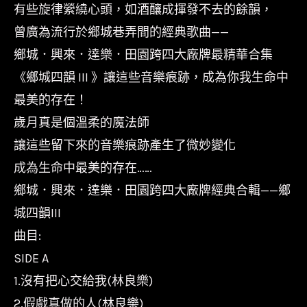
良
有些旋律縈繞心頭，如酒釀成揮發不去的餘韻，
樂,
曾廣為流行於鄉城巷弄間的經典歌曲——
龍
鄉城．興來．達樂．田園跨四大廠牌最精華合集
飄
《鄉城四韻 III 》讓這些音樂痕跡，成為你我生命中
飄,
最美的存在！
芝
歲月真是個溫柔的魔法師
麻
讓這些留下來的音樂痕跡產生了微妙變化
&
成為生命中最美的存在……
龍
鄉城．興來．達樂．田園跨四大廠牌經典合輯——鄉
眼,
城四韻III
楊
曲目:
峻
SIDE A
榮,
1.沒有把心交給我(林良樂)
等/
2.假戲真做的人(林良樂)
鄉