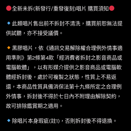
全新未拆(新發行/重發復刻)唱片 購買須知
此類唱片售出前不拆封不清洗，購買前恕無法提
供試聽，亦不接受議價。
黑膠唱片，依《通訊交易解除權合理例外情事適
用準則》第2條第4款「經消費者拆封之影音商品或
電腦軟體」，以有形媒介提供之影音商品或電腦軟
體經拆封後，處於可複製之狀態，性質上不易返
還，本商品性質具備消保法第十九條所定之合理例
外情事，拆封後不得於七日內不附理由解除契約，
故可排除鑑賞期之適用。
除唱片本身瑕疵(註1)，否則拆封後不得退換。