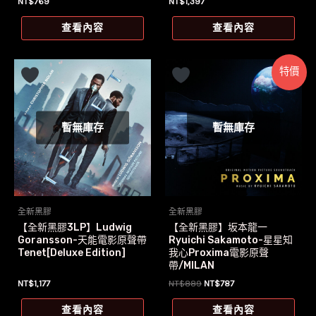
NT$
769
NT$
1,397
查看內容
查看內容
特價
暫無庫存
暫無庫存
全新黑膠
全新黑膠
【全新黑膠3LP】Ludwig
【全新黑膠】坂本龍一
Goransson-天能電影原聲帶
Ryuichi Sakamoto-星星知
Tenet[Deluxe Edition]
我心Proxima電影原聲
帶/MILAN
原
目
NT$
1,177
NT$
889
NT$
787
始
前
價
價
查看內容
查看內容