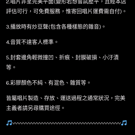
2.唱片非呈完美平面(變形若想嘗試壓平，且經本店
評估可行，可免費服務，惟寄回唱片運費需自付)。
3.播放時有炒豆聲(包含各種樣態的雜音)。
4.音質不達客人標準。
5.封套邊角輕微撞凹、折痕、封膜破損、小汙漬
等。
6.彩膠顏色不純、有混色、雜質等。
皆屬唱片製造、存放、運送過程之通常狀況，完美
主義者請另尋購買途徑。
〰〰〰〰〰〰〰〰〰〰〰〰〰〰〰〰〰〰〰〰