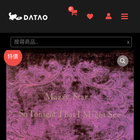
跳
至
Main
主
要
Men
搜
x
內
尋
容
特價