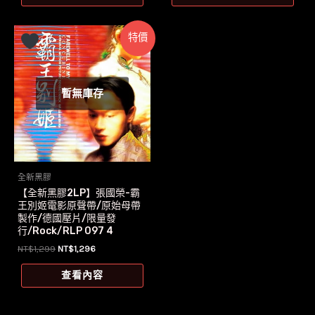
格：
格：
NT$889。
NT$787。
特價
暫無庫存
全新黑膠
【全新黑膠2LP】張國榮-霸
王別姬電影原聲帶/原始母帶
製作/德國壓片/限量發
行/Rock/RLP 097 4
原
目
NT$
1,299
NT$
1,296
始
前
價
價
查看內容
格：
格：
NT$1,299。
NT$1,296。