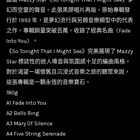
-
幻而空靈的聲音。此張黑膠唱片再版，原始專輯發
也
行於 1993 年，是夢幻流行與另類音樂類型中的代表
許
之作。專輯銷量突破百萬，收錄了經典名曲〈Fade
今
Into You〉。
晚
《So Tonight That I Might See》完美展現了 Mazzy
能
Star 標誌性的迷人嗓音與氛圍感十足的編曲風格。
看
見
對於渴望一場懷舊且沉浸式音樂之旅的聽眾來說，
So
這張專輯是一顆永恆的音樂寶石。
To
180g
That
A1 Fade Into You
I
A2 Bells Ring
Might
A3 Mary Of Silence
See
A4 Five String Serenade
數