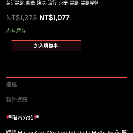
全新黑膠
,
團體
,
搖滾
,
流行
,
英語
,
黑膠
,
黑膠專輯
原
目
NT$
1,373
NT$
1,077
始
前
尚有庫存
價
價
【全
加入購物車
新
格：
格：
黑
NT$1,373。
NT$1,077。
膠】
迷
描述
惑
額外資訊
之
星
唱片介紹
Mazzy
Star
體驗 Mazzy Star《So Tonight That I Might See》夢