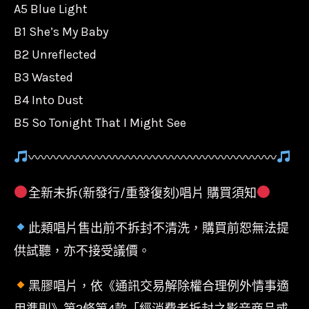
A5 Blue Light
量
B1 She’s My Baby
B2 Unreflected
B3 Wasted
B4 Into Dust
B5 So Tonight That I Might See
〰〰〰〰〰〰〰〰〰〰〰〰〰〰〰〰〰〰〰〰
全新未拆(新發行/重發復刻)唱片 購買須知
此類唱片售出前不拆封不清洗，購買前恕無法提
供試聽，亦不接受議價。
黑膠唱片，依《通訊交易解除權合理例外情事適
用準則》第2條第4款「經消費者拆封之影音商品或