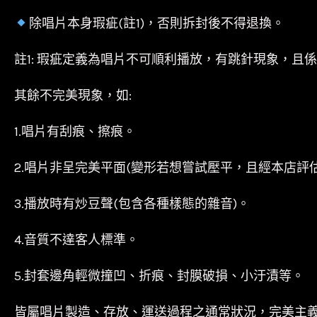
除唱片本身瑕疵(註1)，否則拆封後不得退換。
註1: 瑕疵定義為唱片不可順利播放，有跳針現象，且
其餘不完美現象，如:
1.唱片有刮痕、擦痕。
2.唱片非呈完美平面(變形若想嘗試壓平，且經本店評
3.播放時有炒豆聲(包含各種樣態的雜音)。
4.音質不達客人標準。
5.封套邊角輕微撞凹、折痕、封膜破損、小汙漬等。
皆屬唱片製造、存放、運送過程之通常狀況，完美主