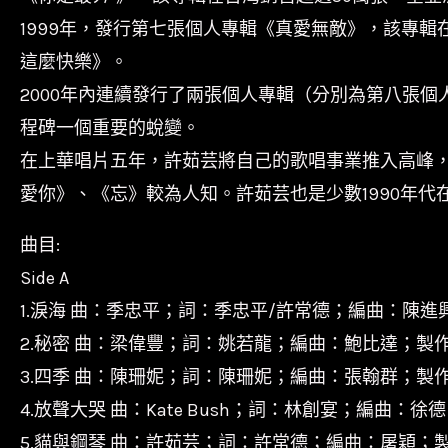
1999年，發行第七張個人專輯《真愛無敵》，該專輯
這麼快樂》。
2000年內連續發行了兩張個人專輯（分別為第八張
程碑一個重要的蛻變。
在上華唱片五年，許茹芸將自己的歌唱事業推入高峰，
愛你》、《忘》較為人知。許茹芸也是少數1990年
曲目:
Side A
1.淚海 曲：季忠平；詞：季忠平/許常德；編曲：陳
2.秘密 曲：梁偉豐；詞：姚若龍；編曲：鮑比達；製作人：P
3.四季 曲：陳珊妮；詞：陳珊妮；編曲：張翰群；製作人：P
4.放聲大哭 曲：Kate Bush；詞：林創宴；編曲：徐德昌/
5.貓與鋼琴 曲：許茹芸；詞：許常德；編曲：屠穎；製作人