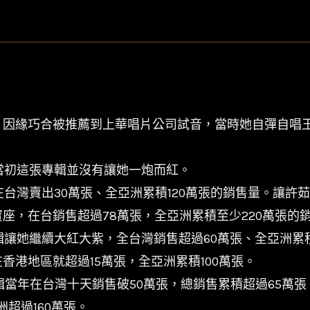
海/
限
量
編
號/180g/
日
，因緣巧合被推薦到上華唱片公司試音，當時她自彈自唱
本
製/
惜當初這張專輯並沒有讓她一炮而紅。
音
在台灣賣出30萬張、全亞洲累積120萬張的銷售量。讓
橋/5553166
座，在台銷售超過78萬張，全亞洲累積至少220萬張的
數
輯讓她繼續大紅大紫，全台灣銷售超過60萬張、全亞洲累
量
香港地區就超過15萬張，全亞洲累積100萬張。
輯當年在台灣十天銷售破50萬張，總銷售累積超過65萬張
超過160萬張。