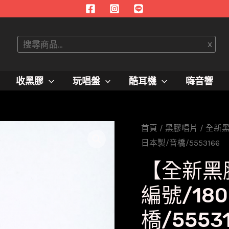
搜
x
尋
收黑膠
玩唱盤
酷耳機
嗨音響
首頁
/
黑膠唱片
/
全新
日本製/音橋/5553166
【全新黑
編號/18
橋/5553