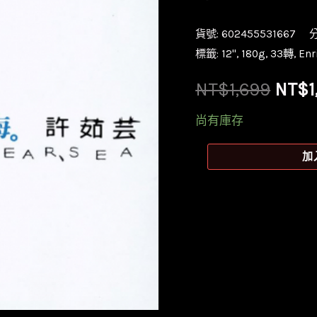
貨號:
602455531667
標籤:
12''
,
180g
,
33轉
,
Enr
原
NT$
1,699
NT$
1
始
尚有庫存
價
【全
加
新
格：
黑
NT$1
膠】
許
茹
芸-
淚