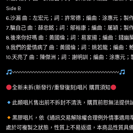
Side B
6.沙漏 曲：左宏元；詞：許常德；編曲：涂惠元；製
7.騙自己 曲：薛忠銘；詞：鄔裕康；編曲：屠穎；製作人：P
8.後來你好嗎 曲：黃國倫；詞：易家揚；編曲：錢幽
9.我們的愛情病了 曲：黃國倫；詞：姚若龍；編曲：
10.天亮了 曲：陳傑洲；詞：謝明訓；編曲：涂惠元；製作人
〰〰〰〰〰〰〰〰〰〰〰〰〰〰〰〰〰〰〰〰
全新未拆(新發行/重發復刻)唱片 購買須知
此類唱片售出前不拆封不清洗，購買前恕無法提供
黑膠唱片，依《通訊交易解除權合理例外情事適用
處於可複製之狀態，性質上不易返還，本商品性質具