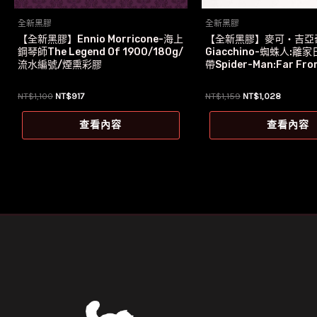
全新黑膠
全新黑膠
【全新黑膠】Ennio Morricone-海上
【全新黑膠】麥可‧吉亞
鋼琴師The Legend Of 1900/180g/
Giacchino-蜘蛛人:離
流水編號/煙熏彩膠
帶Spider-Man:Far Fro
原
目
原
目
NT$
1,100
NT$
917
NT$
1,159
NT$
1,028
始
前
始
前
價
價
價
價
查看內容
查看內容
格：
格：
格：
格：
NT$1,100。
NT$917。
NT$1,159。
NT$1,02