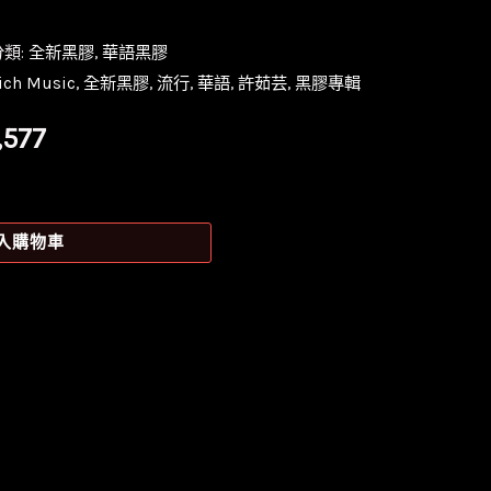
分類:
全新黑膠
,
華語黑膠
ich Music
,
全新黑膠
,
流行
,
華語
,
許茹芸
,
黑膠專輯
目
,577
前
價
入購物車
格：
,699。
NT$1,577。