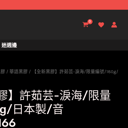
迷週邊
黑膠
/
華語黑膠
/ 【全新黑膠】許茹芸-淚海/限量編號/180g/
膠】許茹芸-淚海/限量
0g/日本製/音
166