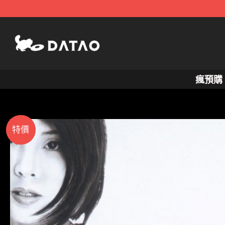
跳
至
主
要
內
瘋預購
容
特價