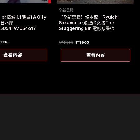
全新黑膠
情城市(限量) A City
【全新黑膠】坂本龍一Ryuichi
s/日本壓
Sakamoto-踉蹌的女孩The
/5054197054617
Staggering Girl電影原聲帶
目
原
目
$
1,135
NT$
999
NT$
905
前
始
前
價
價
價
查看內容
查看內容
：
格：
格：
格：
1,279。
NT$1,135。
NT$999。
NT$905。