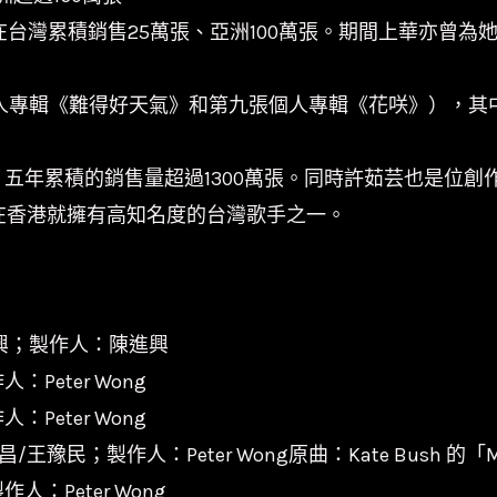
在台灣累積銷售25萬張、亞洲100萬張。期間上華亦曾為
個人專輯《難得好天氣》和第九張個人專輯《花咲》），
五年累積的銷售量超過1300萬張。同時許茹芸也是位創
代在香港就擁有高知名度的台灣歌手之一。
進興；製作人：陳進興
eter Wong
eter Wong
王豫民；製作人：Peter Wong原曲：Kate Bush 的「M
：Peter Wong