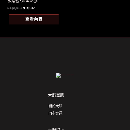
水編號/煙熏彩膠
原
目
NT$
1,100
NT$
917
始
前
價
價
查看內容
格：
格：
NT$1,100。
NT$917。
大韜黑膠
關於大韜
門市資訊