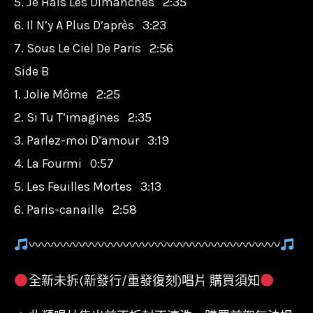
5. Je Hais Les Dimanches 2:35
6. Il N’y A Plus D’après 3:23
7. Sous Le Ciel De Paris 2:56
Side B
1. Jolie Môme 2:25
2. Si Tu T’imagines 2:35
3. Parlez-moi D’amour 3:19
4. La Fourmi 0:57
5. Les Feuilles Mortes 3:13
6. Paris-canaille 2:58
〰〰〰〰〰〰〰〰〰〰〰〰〰〰〰〰〰〰〰〰
全新未拆(新發行/重發復刻)唱片 購買須知