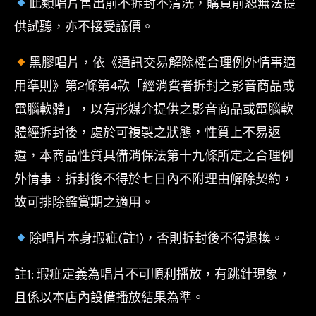
此類唱片售出前不拆封不清洗，購買前恕無法提
供試聽，亦不接受議價。
黑膠唱片，依《通訊交易解除權合理例外情事適
用準則》第2條第4款「經消費者拆封之影音商品或
電腦軟體」，以有形媒介提供之影音商品或電腦軟
體經拆封後，處於可複製之狀態，性質上不易返
還，本商品性質具備消保法第十九條所定之合理例
外情事，拆封後不得於七日內不附理由解除契約，
故可排除鑑賞期之適用。
除唱片本身瑕疵(註1)，否則拆封後不得退換。
註1: 瑕疵定義為唱片不可順利播放，有跳針現象，
且係以本店內設備播放結果為準。