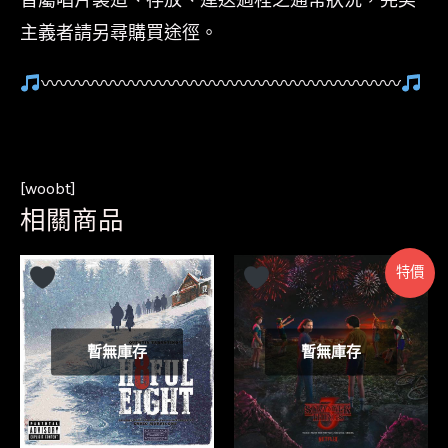
主義者請另尋購買途徑。
〰〰〰〰〰〰〰〰〰〰〰〰〰〰〰〰〰〰〰〰
[woobt]
相關商品
特價
暫無庫存
暫無庫存