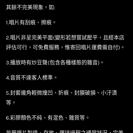
其餘不完美現象，如:
1.唱片有刮痕、擦痕。
2.唱片非呈完美平面(變形若想嘗試壓平，且經本店
評估可行，可免費服務，惟寄回唱片運費需自付)。
3.播放時有炒豆聲(包含各種樣態的雜音)。
4.音質不達客人標準。
5.封套邊角輕微撞凹、折痕、封膜破損、小汙漬
等。
6.彩膠顏色不純、有混色、雜質等。
皆屬唱片製造、存放、運送過程之通常狀況，完美