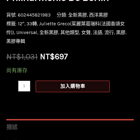
貨號:
602445821983
分類:
全新黑膠
,
西洋黑膠
標籤:
12''
,
33轉
,
Juliette Greco(茱麗葉葛瑞科(法國香頌女
伶))
,
Universal
,
全新黑膠
,
其他類型
,
女聲
,
法語
,
流行
,
黑膠
,
黑膠專輯
原
目
NT$
1,031
NT$
697
始
前
尚有庫存
價
價
【全
加入購物車
新
格：
格：
黑
NT$1,031。
NT$697。
膠】
茱
描述
麗