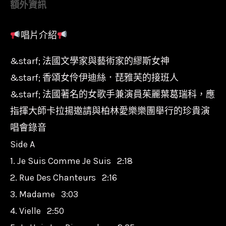
額外資訊
葉
葛
唱片介紹
瑞
科
&starf; 法國文學家與藝術家的繆斯女神
Juliette
&starf; 香頌女伶伊迪絲．琵雅芙的接班人
Greco
&starf; 法國著名的女歌手兼演員茱麗葉葛瑞科，應
-
指揮大師卡拉揚邀請與柏林愛樂樂團舉行的珍貴演
À
唱會錄音
La
Side A
Philharmonie
1. Je Suis Comme Je Suis 2:18
De
Berlin
2. Rue Des Chanteurs 2:16
數
3. Madame 3:03
量
4. Vielle 2:50