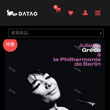
跳
至
Main
主
要
Men
搜
x
內
尋
容
特價