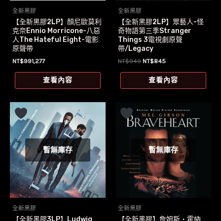
全新黑膠
全新黑膠
【全新黑膠2LP】顏尼歐莫利
【全新黑膠2LP】眾藝人-怪
克奈Ennio Morricone-八惡
奇物語第三季Stranger
人The Hateful Eight-電影
Things 3電視劇原聲
原聲帶
帶/Legacy
原
目
NT$
991,277
NT$
949
NT$
845
始
前
價
價
查看內容
查看內容
格：
格：
NT$949。
NT$845。
暫無庫存
暫無庫存
全新黑膠
全新黑膠
【全新黑膠3LP】Ludwig
【全新黑膠】詹姆斯‧霍納