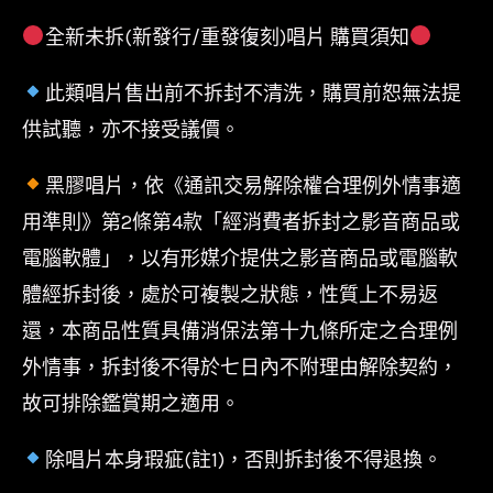
全新未拆(新發行/重發復刻)唱片 購買須知
此類唱片售出前不拆封不清洗，購買前恕無法提
供試聽，亦不接受議價。
黑膠唱片，依《通訊交易解除權合理例外情事適
用準則》第2條第4款「經消費者拆封之影音商品或
電腦軟體」，以有形媒介提供之影音商品或電腦軟
體經拆封後，處於可複製之狀態，性質上不易返
還，本商品性質具備消保法第十九條所定之合理例
外情事，拆封後不得於七日內不附理由解除契約，
故可排除鑑賞期之適用。
除唱片本身瑕疵(註1)，否則拆封後不得退換。