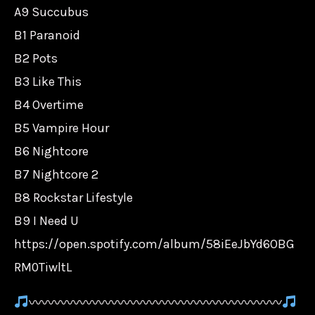
A9 Succubus
B1 Paranoid
B2 Pots
B3 Like This
B4 Overtime
B5 Vampire Hour
B6 Nightcore
B7 Nightcore 2
B8 Rockstar Lifestyle
B9 I Need U
https://open.spotify.com/album/58iEeJbYd6OBG
RM0TiwltL
〰〰〰〰〰〰〰〰〰〰〰〰〰〰〰〰〰〰〰〰