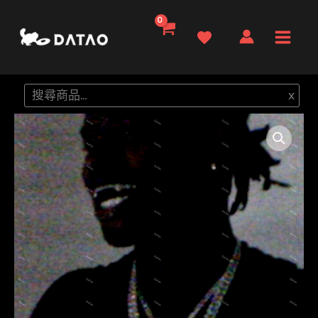
跳
至
Main
主
要
Men
搜
x
內
尋
容