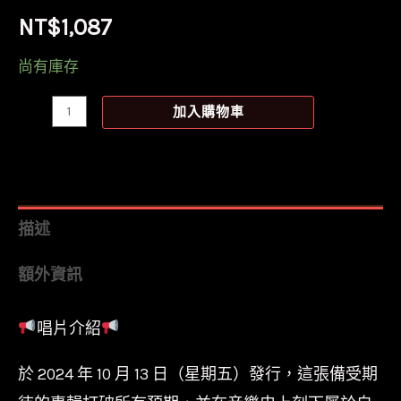
NT$
1,087
尚有庫存
【全
加入購物車
新
黑
膠】
肯
描述
卡
額外資訊
森
Ken
唱片介紹
Carson
-
於 2024 年 10 月 13 日（星期五）發行，這張備受期
A