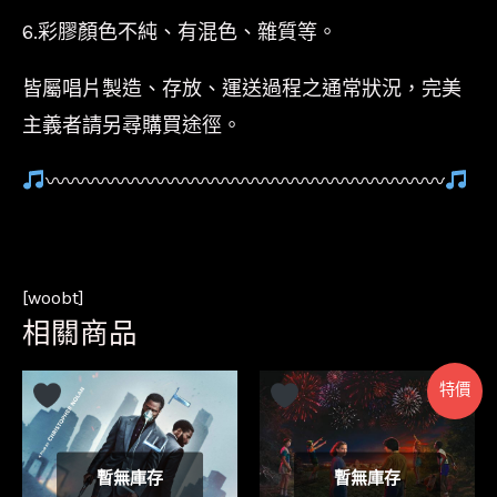
6.彩膠顏色不純、有混色、雜質等。
皆屬唱片製造、存放、運送過程之通常狀況，完美
主義者請另尋購買途徑。
〰〰〰〰〰〰〰〰〰〰〰〰〰〰〰〰〰〰〰〰
[woobt]
相關商品
特價
暫無庫存
暫無庫存