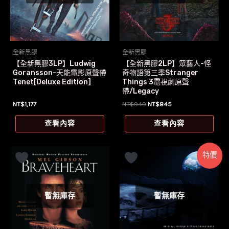
全新黑膠
全新黑膠
【全新黑膠3LP】Ludwig
【全新黑膠2LP】眾藝人-怪
Goransson-天能電影原聲帶
奇物語第三季Stranger
Tenet[Deluxe Edition]
Things 3電視劇原聲
帶/Legacy
原
目
NT$
1,177
NT$
949
NT$
845
始
前
價
價
查看內容
查看內容
格：
格：
NT$949。
NT$845。
特價
暫無庫存
暫無庫存