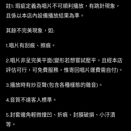
註1: 瑕疵定義為唱片不可順利播放，有跳針現象，
且係以本店內設備播放結果為準。
其餘不完美現象，如:
1.唱片有刮痕、擦痕。
2.唱片非呈完美平面(變形若想嘗試壓平，且經本店
評估可行，可免費服務，惟寄回唱片運費需自付)。
3.播放時有炒豆聲(包含各種樣態的雜音)。
4.音質不達客人標準。
5.封套邊角輕微撞凹、折痕、封膜破損、小汙漬
等。