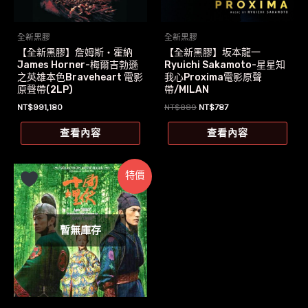
全新黑膠
全新黑膠
【全新黑膠】詹姆斯‧霍納
【全新黑膠】坂本龍一
James Horner-梅爾吉勃遜
Ryuichi Sakamoto-星星知
之英雄本色Braveheart 電影
我心Proxima電影原聲
原聲帶(2LP)
帶/MILAN
原
目
NT$
991,180
NT$
889
NT$
787
始
前
價
價
查看內容
查看內容
格：
格：
NT$889。
NT$787。
特價
暫無庫存