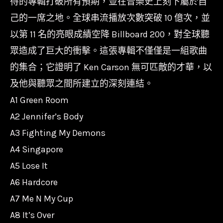
待的專輯打破所有預期，並在音樂史上刻下屬於自
Great
己的一席之地。全球串流播放次數突破 10 億次，並
Chaos/602458706253
以第 11 名的亮眼成績空降 Billboard 200，對全球聽
數
眾造成了巨大的衝擊。這張專輯不僅僅是一組歌曲
量
的集合；它證明了 Ken Carson 無可匹敵的才華，以
及他與聽眾之間所建立的深刻連結。
A1 Green Room
A2 Jennifer’s Body
A3 Fighting My Demons
A4 Singapore
A5 Lose It
A6 Hardcore
A7 Me N My Cup
A8 It’s Over