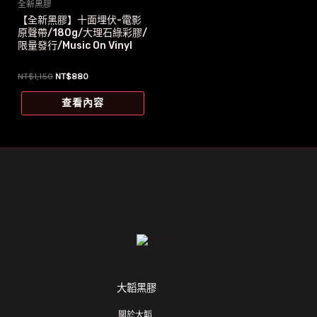
全新黑膠
【全新黑膠】十面埋伏-電影
原聲帶/180g/大理石綠彩膠/
限量發行/Music On Vinyl
原
目
NT$
1,150
NT$
880
始
前
價
價
查看內容
格：
格：
NT$1,150。
NT$880。
大韜黑膠
關於大韜